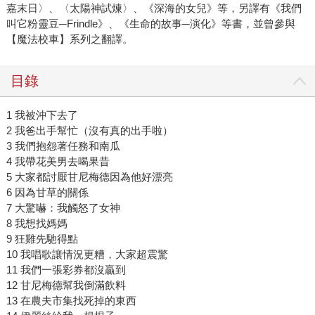
嘉末日〉、〈太陽神試煉〉、《深海的女兒》等，另譯有《我們
叫它粉靈豆─Frindle》、《生命的故事─演化》等書，並曾參與
【魔法校車】系列之翻譯。
目錄
1 我被沖下去了
2 我爸出手幫忙（沒有真的出手啦）
3 我們抱怨著任務和南瓜
4 我帶花美男去喝果昔
5 大家都討厭甘尼梅德因為他好漂亮
6 因為甘草的關係
7 大驚嚇：我觸怒了女神
8 我想找媽媽
9 狂雞先馳得點
10 我唱歌讓情況更糟，大家超震驚
11 我們一張彩券都沒贏到
12 甘尼梅德幫我倒滿飲料
13 在農夫市集找死掉的東西