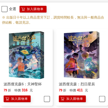
全選
加入購物車
※ 出版日十年以上商品需另下訂，調貨時間較長，無法與一般商品合
併結帳，敬請見諒。
波西傑克森6：天神聖杯
波西傑克森：烈日星辰
316
411
79
折
特價
元
79
折
特價
元
加入購物車
加入購物車