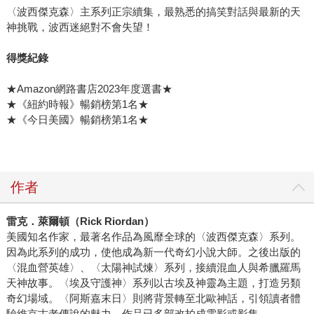
〈波西傑克森〉主系列正宗續集，最熟悉的搞笑對話與最新的天
神挑戰，波西迷絕對不會失望！
得獎紀錄
★Amazon網路書店2023年度選書★
★《紐約時報》暢銷榜第1名★
★《今日美國》暢銷榜第1名★
作者
雷克．萊爾頓（
Rick Riordan
）
美國知名作家，最著名作品為風靡全球的〈波西傑克森〉系列。
因為此系列的成功，使他成為新一代奇幻小說大師。之後出版的
〈混血營英雄〉、〈太陽神試煉〉系列，接續混血人與希臘羅馬
天神故事。〈埃及守護神〉系列以古埃及神靈為主題，打造另類
奇幻場域。〈阿斯嘉末日〉則將背景轉至北歐神話，引領讀者體
驗維京古老傳說的魅力。作品已多部改拍成電影或影集。