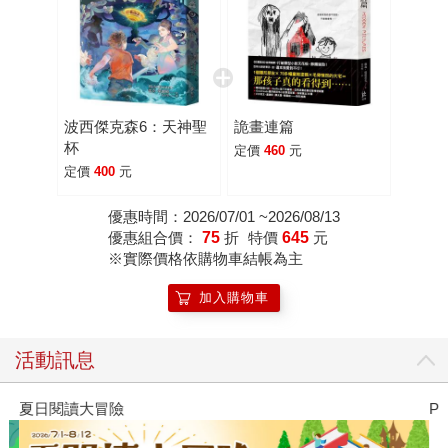
波西傑克森6：天神聖
詭畫連篇
杯
定價
460
元
定價
400
元
優惠時間：2026/07/01 ~2026/08/13
優惠組合價：
75
折
特價
645
元
※實際價格依購物車結帳為主
加入購物車
活動訊息
夏日閱讀大冒險
P