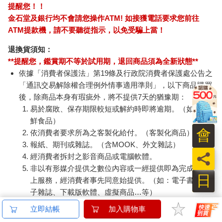
小呸角-直式易拉扣證
百樂健握玩色搖搖筆
202
件組(黑色)
0.5PURE聯名 麝香葡
記簿
萄(限量)
59
187
59
折
特價
元
85
折
特價
元
特價
加入購物車
加入購物車
您可能會喜歡
會
員
日
Ergotech人因 SW216
悠遊卡錶帶－黑色
誘惑誌
2.01吋衡動智慧腕錶
（20mm適用）
202