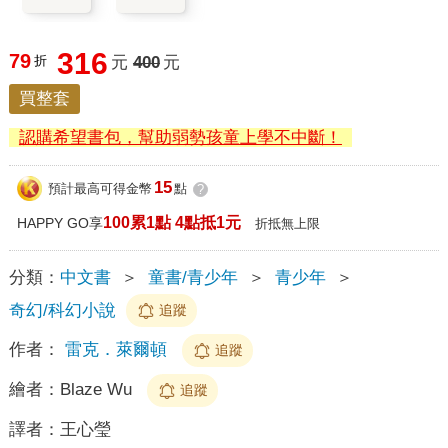
316
79
折
元
400
元
買整套
認購希望書包，幫助弱勢孩童上學不中斷！
15
預計最高可得金幣
點
?
100累1點 4點抵1元
HAPPY GO享
折抵無上限
分類：
中文書
＞
童書/青少年
＞
青少年
＞
奇幻/科幻小說
追蹤
作者：
雷克．萊爾頓
追蹤
繪者：
Blaze Wu
追蹤
譯者：
王心瑩