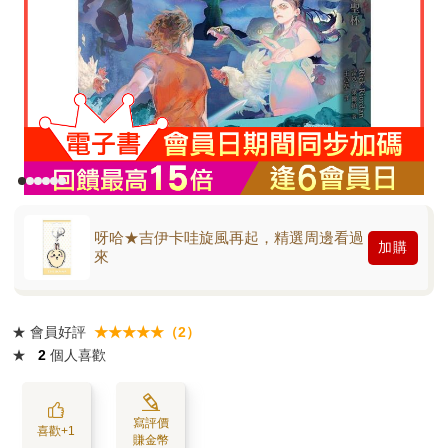
呀哈★吉伊卡哇旋風再起，精選周邊看過
加購
來
★
會員好評
★★★★★（2）
★
2
個人喜歡
寫評價
喜歡+1
賺金幣