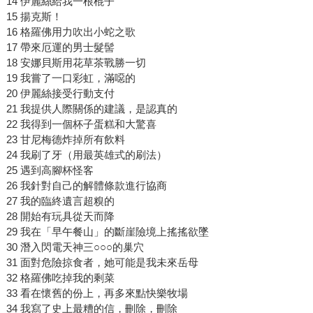
14 伊麗絲給我一根棍子
15 揚克斯！
16 格羅佛用力吹出小蛇之歌
17 帶來厄運的男士髮髻
18 安娜貝斯用花草茶戰勝一切
19 我嘗了一口彩虹，滿噁的
20 伊麗絲接受行動支付
21 我提供人際關係的建議，是認真的
22 我得到一個杯子蛋糕和大驚喜
23 甘尼梅德炸掉所有飲料
24 我刷了牙（用最英雄式的刷法）
25 遇到高腳杯怪客
26 我針對自己的解體條款進行協商
27 我的臨終遺言超糗的
28 開始有玩具從天而降
29 我在「早午餐山」的斷崖險境上搖搖欲墜
30 潛入閃電天神三○○○的巢穴
31 面對危險掠食者，她可能是我未來岳母
32 格羅佛吃掉我的剩菜
33 看在懷舊的份上，再多來點快樂牧場
34 我寫了史上最糟的信，刪除，刪除