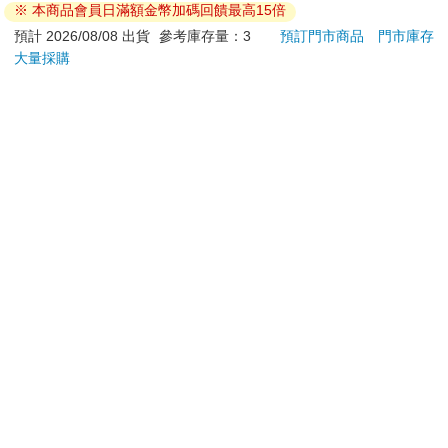
款封
890
490
特價
元
特價
元
1590
299
貨)
加入購物車
加入購物車
訂購/退換貨須知
加入金石堂 LINE 官方帳號『完成綁定』，隨時掌握出貨動
態：
提醒您！！
金石堂及銀行均不會請您操作ATM! 如接獲電話要求您前往
ATM提款機，請不要聽從指示，以免受騙上當！
退換貨須知：
**提醒您，鑑賞期不等於試用期，退回商品須為全新狀態**