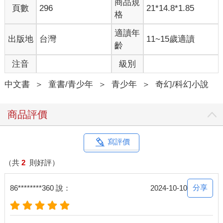
商品規
頁數
296
21*14.8*1.85
格
適讀年
出版地
台灣
11~15歲適讀
齡
注音
級別
中文書
＞
童書/青少年
＞
青少年
＞
奇幻/科幻小說
商品評價
寫評價
（共
2
則好評）
分享
86********360 說：
2024-10-10