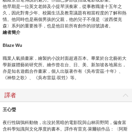
他早期是一位英文老師及小提琴演奏家，從事教職達十五年之
久，因此對青少年、校園生活及教育議題有相當程度的了解和熱
情。他同時也是兩個男孩的父親，他的兒子不僅是〈波西傑克
森〉系列的重要推手，也是他目前所有創作的頭號讀者。
繪者簡介
Blaze Wu
職業人氣插畫家，繪製的小說封面超過百本。畢業於台北藝術大
學新媒體藝術研究所。繪作曾在台、日、美、新加坡各地展出，
亦是知名遊戲合作畫家，個人出版著作有《吳布雷茲‧十年》、
《神祭之歌》、《吳布雷茲‧双甡》等。
譯者
王心瑩
夜行性鴟鴞科動物，出沒於黑暗的電影院與山林田野間，偏食富
含科學知識與文化厚度的書本。譯作有雷克‧萊爾頓作品：〈阿斯