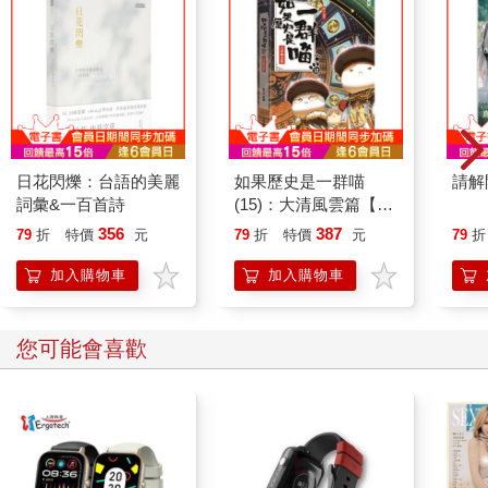
日花閃爍：台語的美麗
如果歷史是一群喵
請解
詞彙&一百首詩
(15)：大清風雲篇【萌
貓漫畫學歷史】
356
387
79
折
特價
元
79
折
特價
元
79
折
加入購物車
加入購物車
其他人也看