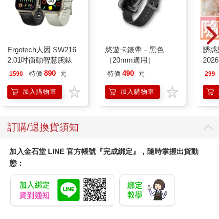
X尋寶探險隊55 巨木森
哈利波特(8)：被詛咒
腦筋
林：葡萄牙．波東家
的孩子【最終收藏版】
冒險
族．祕寶
237
379
79
折
特價
元
79
折
特價
元
79
折
加入購物車
加入購物車
您可能也需要