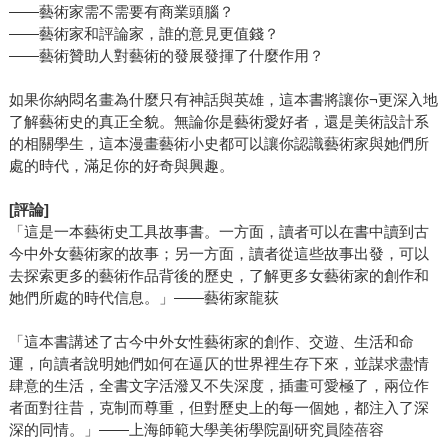
——藝術家需不需要有商業頭腦？
——藝術家和評論家，誰的意見更值錢？
——藝術贊助人對藝術的發展發揮了什麼作用？
如果你納悶名畫為什麼只有神話與英雄，這本書將讓你¬更深入地
了解藝術史的真正全貌。無論你是藝術愛好者，還是美術設計系
的相關學生，這本漫畫藝術小史都可以讓你認識藝術家與她們所
處的時代，滿足你的好奇與興趣。
[
評論]
「這是一本藝術史工具故事書。一方面，讀者可以在書中讀到古
今中外女藝術家的故事；另一方面，讀者從這些故事出發，可以
去探索更多的藝術作品背後的歷史，了解更多女藝術家的創作和
她們所處的時代信息。」——藝術家龍荻
「這本書講述了古今中外女性藝術家的創作、交遊、生活和命
運，向讀者說明她們如何在逼仄的世界裡生存下來，並謀求盡情
肆意的生活，全書文字活潑又不失深度，插畫可愛極了，兩位作
者面對往昔，克制而尊重，但對歷史上的每一個她，都注入了深
深的同情。」——上海師範大學美術學院副研究員陸蓓容