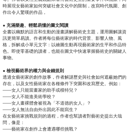
時展現女藝術家如何突破社會文化中的限制，改寫時代氛圍、創
作出令人驚嘆的作品，
●
充滿樂趣、輕鬆易懂的圖文閱讀
全書以幽默的語言和生動的漫畫講解藝術史主題，運用圖解讓資
訊更簡單易讀。作者將每位藝術家的時代背景、影響人物、風
格，拆解成小單元文字：以繪圖生動再現藝術家的生平和作品特
色。即使零基礎的讀者，也能在圖文中快速掌握藝術史的關鍵人
事物。
●
檢視藝術界的權力與金錢規則
透過女藝術家的創作故事，作者解謎歷史與社會如何遮蔽她們的
存在，以及女性藝術家在各種條件下突圍和改寫歷史。例如：
——女人只能當畫家的助手或模特兒？
——女人不能進美術學校？
——女人畫裸體會被視為「不道德的女人」？
——女人無法自由外出因此不能寫生？
在女藝術家挑戰規則的過程，作者也幫讀者對藝術史提出大哉
問，像是：
——藝術家在創作上會遭遇哪些挑戰？