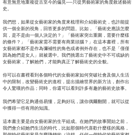
有意無意地重複從古至今的偏見──只從男藝術家的角度敘述藝術
史。
我們想，如果從女藝術家的角度來梳理和介紹藝術史，也許能提
供一個全新的視角，回答更多的問題。比如，「藝術史應該怎麼
寫，是不是由一個人決定的？」「藝術家突出重圍，需要什麼樣
的條件？」「藝術家需不需要有商業頭腦？」在這本書裡，所有
女藝術家都不是作為彌補性的角色或者例外存在，也不是「僅僅
因為她們是女人」就被選中。我們挑選出了藝術史中不可或缺的
女藝術家，了解她們，才能夠真正了解藝術史的全貌。
你可以在書裡看到各個時代的女藝術家如何突破社會及個人生活
中的限制，改變藝術史的進程，提出描繪世界的新方法，創作出
令人驚嘆的作品；同時，你還可以看到許多有趣的藝術史故事。
我們希望它足夠通俗易懂，足夠好玩，讓你偶爾翻開，就可以從
中獲得一些有用的知識。
這本書主要是由女藝術家的生平組成。在她們的故事開始之前，
我們會介紹她們生活的時代，比如那個時代喜歡什麼樣的風格，
那個時代藝術家是怎麼賺錢的（沒錯，任何一個時代的藝術家都