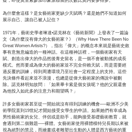
疑，即使莫里索參加印象派聯展的次數比莫内要多得多。
為什麼會這樣？是女藝術家更缺少天賦嗎？還是她們不知道如何
展示自己、讓自己被人記住？
1971年，藝術史學者琳達•諾克林在《藝術新聞》上發表了一篇論
文《為什麼沒有偉大的女藝術家？》（Why Have There Been No
Great Women Artists?），指出「偉大」的概念本來就是藝術史敘
事有意無意編造的一種神話。在這種神話裡，一個藝術家有天
賦、創造出偉大的作品然後青史留名，是一個不會被動搖的成長
模式。然而要成為偉大的藝術家並不完全仰賴天賦，而是需要經
過反覆的訓練，得到周遭環境乃至社會一定程度上的支持。這些
先決條件看起來並不浪漫，也總是從偉大藝術家的傳說中被刪
除。諾克林明知故問：「如果畢卡索是個女孩呢？他的父親還會
為他投入如此多的注意力和期望嗎？」
許多女藝術家甚至從一開始就沒有得到訓練的機會──歐洲不少美
術學院直到19世紀才開始接受女學生的申請。如果她們有幸成為
男性藝術家的女兒、伴侶或是助手，能夠接受基礎藝術教育，就
會遇到第二個難題──裸體。女藝術家使用裸體模特兒長期以來被
視為絕對的禁忌，而繪畫或者雕塑出生動的人體是西方藝術的重