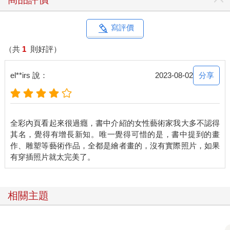
寫評價
（共
1
則好評）
分享
el**irs 說：
2023-08-02
全彩內頁看起來很過癮，書中介紹的女性藝術家我大多不認得
其名，覺得有增長新知。唯一覺得可惜的是，書中提到的畫
作、雕塑等藝術作品，全都是繪者畫的，沒有實際照片，如果
相關主題