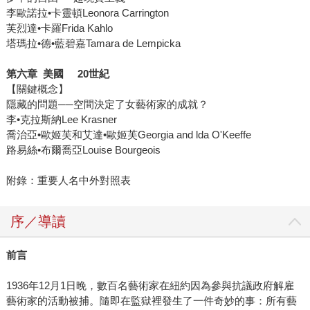
李歐諾拉•卡靈頓Leonora Carrington
芙烈達•卡羅Frida Kahlo
塔瑪拉•德•藍碧嘉Tamara de Lempicka
第六章 美國 20世紀
【關鍵概念】
隱藏的問題──空間決定了女藝術家的成就？
李•克拉斯納Lee Krasner
喬治亞•歐姬芙和艾達•歐姬芙Georgia and lda O'Keeffe
路易絲•布爾喬亞Louise Bourgeois
附錄：重要人名中外對照表
序／導讀
前言
1936年12月1日晚，數百名藝術家在紐約因為參與抗議政府解雇
藝術家的活動被捕。隨即在監獄裡發生了一件奇妙的事：所有藝