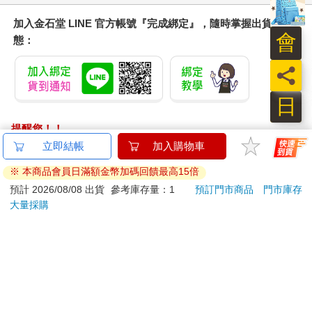
加入金石堂 LINE 官方帳號『完成綁定』，隨時掌握出貨動
會
態：
員
日
提醒您！！
金石堂及銀行均不會請您操作ATM! 如接獲電話要求您前往
立即結帳
加入購物車
ATM提款機，請不要聽從指示，以免受騙上當！
※ 本商品會員日滿額金幣加碼回饋最高15倍
退換貨須知：
預計 2026/08/08 出貨
參考庫存量：1
預訂門市商品
門市庫存
大量採購
**提醒您，鑑賞期不等於試用期，退回商品須為全新狀態**
依據「消費者保護法」第19條及行政院消費者保護處公告之
「通訊交易解除權合理例外情事適用準則」，以下商品購買
後，除商品本身有瑕疵外，將不提供7天的猶豫期：
易於腐敗、保存期限較短或解約時即將逾期。（如：生
鮮食品）
依消費者要求所為之客製化給付。（客製化商品）