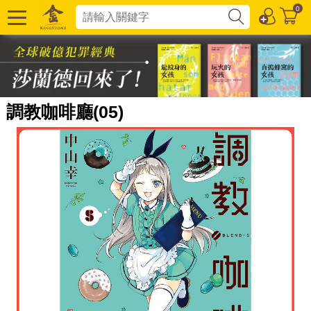
0
調教咖啡廳(05)