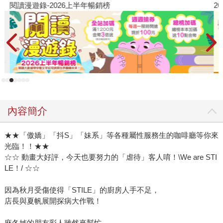
閱讀漫遊錄-2026上半年暢銷榜
2
內容簡介
★★「傲嬌」「抖S」「妹系」等各種屬性服務生的咖啡廳等你來
光臨！！★★
☆☆ 動畫大好評，今天也要努力的「虐待」客人唷！\We are STI
LE！/ ☆☆
因為秋月受傷使得「STILE」的廚房人手不足，
店長與夏帆展開探病大作戰！
麻冬姊的朋友彩人雖然來幫忙，