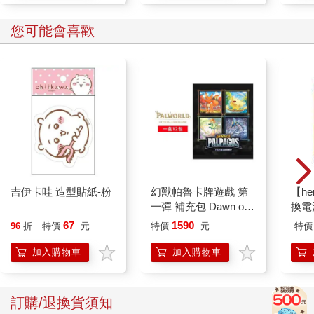
您可能會喜歡
吉伊卡哇 造型貼紙-粉
幻獸帕魯卡牌遊戲 第
【he
一彈 補充包 Dawn of
換電
Palpagos（日文版一
67
1590
96
折
特價
元
特價
元
特價
盒）
加入購物車
加入購物車
訂購/退換貨須知