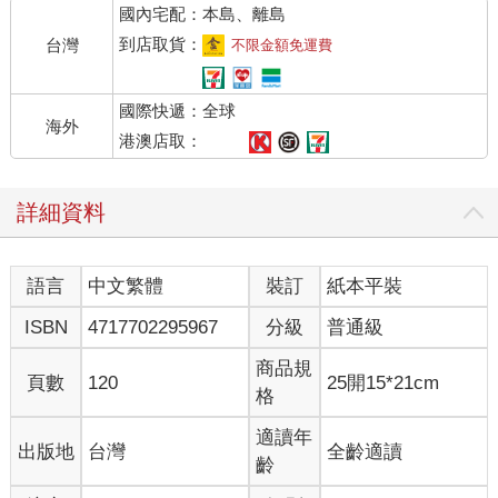
國內宅配：本島、離島
到店取貨：
台灣
不限金額免運費
國際快遞：全球
海外
港澳店取：
詳細資料
語言
中文繁體
裝訂
紙本平裝
ISBN
4717702295967
分級
普通級
商品規
頁數
120
25開15*21cm
格
適讀年
出版地
台灣
全齡適讀
齡