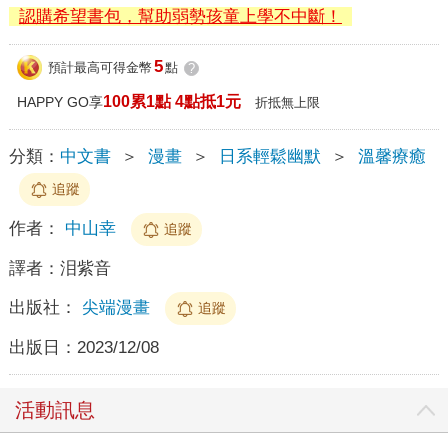
認購希望書包，幫助弱勢孩童上學不中斷！
5
預計最高可得金幣
點
?
100累1點 4點抵1元
HAPPY GO享
折抵無上限
分類：
中文書
＞
漫畫
＞
日系輕鬆幽默
＞
溫馨療癒
追蹤
作者：
中山幸
追蹤
譯者：
泪紫音
出版社：
尖端漫畫
追蹤
出版日：
2023/12/08
活動訊息