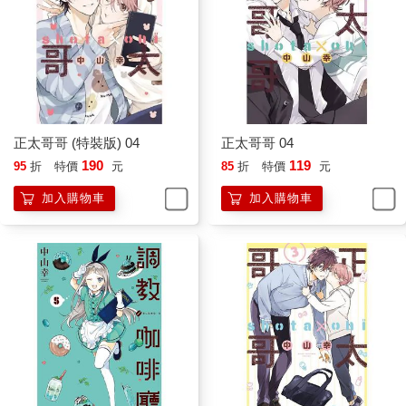
正太哥哥 (特裝版) 04
正太哥哥 04
190
119
95
折
特價
元
85
折
特價
元
加入購物車
加入購物車