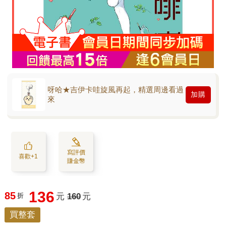
呀哈★吉伊卡哇旋風再起，精選周邊看過
加購
來
寫評價
喜歡+1
賺金幣
136
85
折
元
160
元
買整套