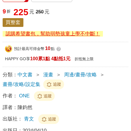
225
9
折
元
250
元
買整套
認購希望書包，幫助弱勢孩童上學不中斷！
10
預計最高可得金幣
點
?
100累1點 4點抵1元
HAPPY GO享
折抵無上限
分類：
中文書
＞
漫畫
＞
周邊/畫冊/攻略
＞
畫冊/攻略/設定集
追蹤
作者：
ONE
追蹤
譯者：
陳鈞然
出版社：
青文
追蹤
出版日：
2024/04/10