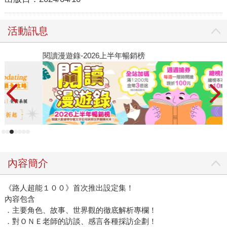
活動訊息
閱讀漫遊錄-2026上半年暢銷榜
2
內容簡介
《路人超能１００》首次推出設定集！
內容包含
．主要角色、故事、世界觀的徹底解析專欄！
．對ＯＮＥ老師的訪談、感言各種採訪企劃！