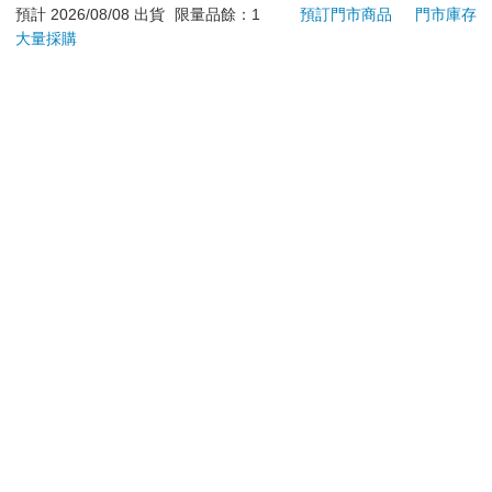
預計 2026/08/08 出貨
限量品餘：1
預訂門市商品
門市庫存
大量採購
加入購物車
加入購物車
您可能會喜歡
水平檔案-色・愛・
薰香花朵凛然綻放 (首
【T
落・夢-總集篇
刷限定版) 21
典積
480
213
特價
元
85
折
特價
元
51
折
預購限定
加入購物車