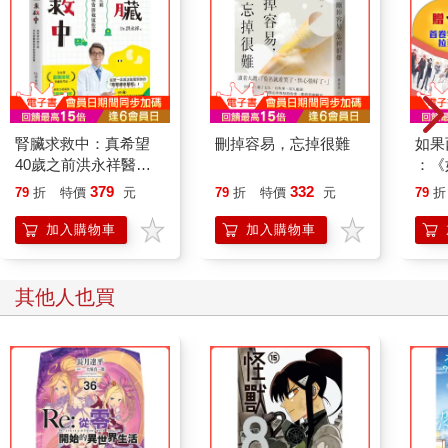
腎臟求救中：真希望
刪掉容易，忘掉很難
如果
40歲之前洪永祥醫師
：《
就告訴我這些事
喵》
379
332
79
折
特價
元
79
折
特價
元
79
折
【首
加入購物車
加入購物車
其他人也買