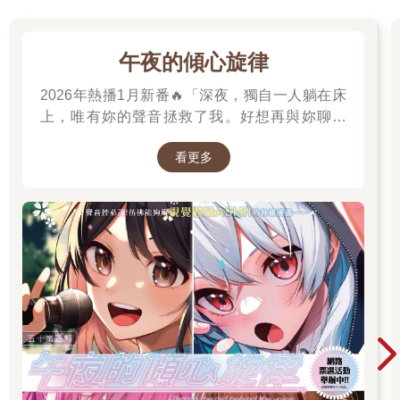
午夜的傾心旋律
2026年熱播1月新番🔥「深夜，獨自一人躺在床
上，唯有妳的聲音拯救了我。好想再與妳聊一
次，我有話想對妳說。」高二的山吹有栖一直在
看更多
尋找一個長相成謎、本名不詳，化名為「阿波
羅」在線上廣播電臺主持節目的少女。