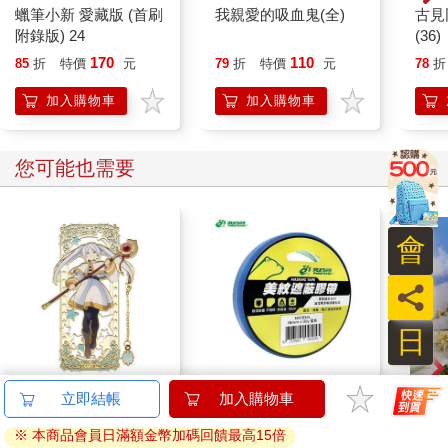
蠟筆小新 愛藏版 (首刷
我親愛的吸血鬼(全)
古見
附錄版) 24
(36)
170
110
85
折
特價
元
79
折
特價
元
78
折
加入購物車
加入購物車
您可能也需要
會
員
日
角色金屬吊飾書籤-葬
北極熊美紋遮蔽膠帶
NE
立即結帳
加入購物車
送的芙莉蓮A款(芙)
24mm×30y藍
約筆
※ 本商品會員日滿額金幣加碼回饋最高15倍
320
81
特價
元
88
折
特價
元
特價