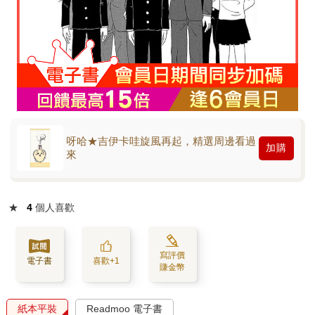
呀哈★吉伊卡哇旋風再起，精選周邊看過
加購
來
★
4
個人喜歡
寫評價
電子書
喜歡+1
賺金幣
紙本平裝
Readmoo 電子書