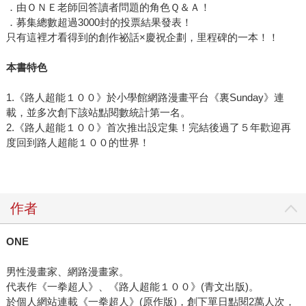
．由ＯＮＥ老師回答讀者問題的角色Ｑ＆Ａ！
．募集總數超過3000封的投票結果發表！
只有這裡才看得到的創作祕話×慶祝企劃，里程碑的一本！！
本書特色
1.《路人超能１００》於小學館網路漫畫平台《裏Sunday》連
載，並多次創下該站點閱數統計第一名。
2.《路人超能１００》首次推出設定集！完結後過了５年歡迎再
度回到路人超能１００的世界！
作者
ONE
男性漫畫家、網路漫畫家。
代表作《一拳超人》、《路人超能１００》(青文出版)。
於個人網站連載《一拳超人》(原作版)，創下單日點閱2萬人次，