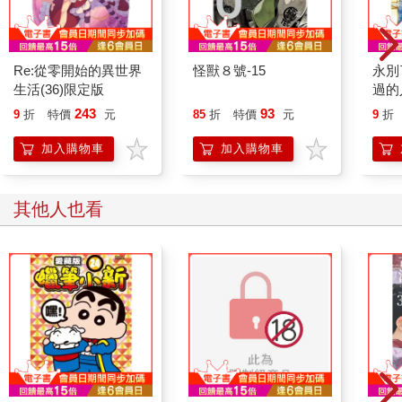
Re:從零開始的異世界
怪獸８號-15
永別
生活(36)限定版
過的
243
93
9
折
特價
元
85
折
特價
元
9
折
加入購物車
加入購物車
其他人也看