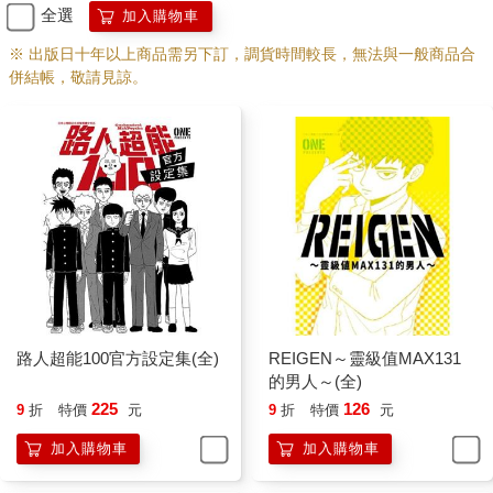
全選
加入購物車
※ 出版日十年以上商品需另下訂，調貨時間較長，無法與一般商品合
併結帳，敬請見諒。
路人超能100官方設定集(全)
REIGEN～靈級值MAX131
的男人～(全)
225
126
9
折
特價
元
9
折
特價
元
加入購物車
加入購物車