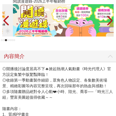
閱讀漫遊錄-2026上半年暢銷榜
2
內容簡介
◎開播後討論度居高不下🔥掀起熱潮人氣動畫《時光代理人》官
方設定集繁中版驚豔降臨！
◎收錄第一季動畫製作細節，眾角色人物設定、各集數美術場
景、精緻彩圖等內容完整呈現，再次回味那年的熱血與感動！
◎多項隨書贈品絕對令人心動❤️小時、陸光、喬苓──「時光三人
組」豐富美圖超值得收藏～～
隨書內容：
1、質感PP書盒