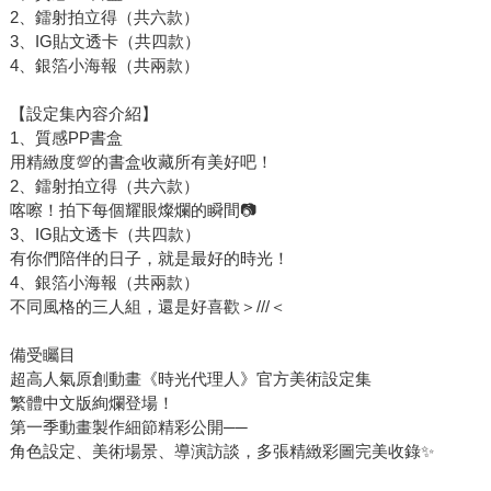
2、鐳射拍立得（共六款）
3、IG貼文透卡（共四款）
4、銀箔小海報（共兩款）
【設定集內容介紹】
1、質感PP書盒
用精緻度💯的書盒收藏所有美好吧！
2、鐳射拍立得（共六款）
喀嚓！拍下每個耀眼燦爛的瞬間📷
3、IG貼文透卡（共四款）
有你們陪伴的日子，就是最好的時光！
4、銀箔小海報（共兩款）
不同風格的三人組，還是好喜歡＞///＜
備受矚目
超高人氣原創動畫《時光代理人》官方美術設定集
繁體中文版絢爛登場！
第一季動畫製作細節精彩公開──
角色設定、美術場景、導演訪談，多張精緻彩圖完美收錄✨