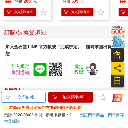
209
539
特價
元
特價
元
220
180
加入購物車
加入購物車
訂購/退換貨須知
加入金石堂 LINE 官方帳號『完成綁定』，隨時掌握出貨動
會
態：
員
日
提醒您！！
金石堂及銀行均不會請您操作ATM! 如接獲電話要求您前往
立即結帳
加入購物車
ATM提款機，請不要聽從指示，以免受騙上當！
※ 本商品會員日滿額金幣加碼回饋最高15倍
退換貨須知：
預計 2026/08/08 出貨
參考庫存量：2
預訂門市商品
門市庫存
大量採購
**提醒您，鑑賞期不等於試用期，退回商品須為全新狀態**