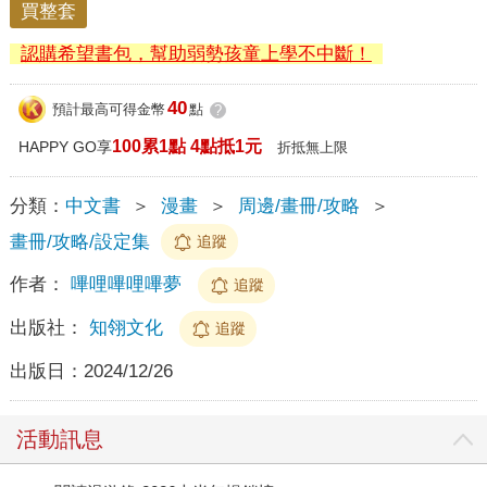
買整套
認購希望書包，幫助弱勢孩童上學不中斷！
40
預計最高可得金幣
點
?
100累1點 4點抵1元
HAPPY GO享
折抵無上限
分類：
中文書
＞
漫畫
＞
周邊/畫冊/攻略
＞
畫冊/攻略/設定集
追蹤
作者：
嗶哩嗶哩嗶夢
追蹤
出版社：
知翎文化
追蹤
出版日：
2024/12/26
活動訊息