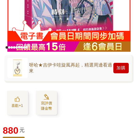
呀哈★吉伊卡哇旋風再起，精選周邊看過
加購
來
寫評價
喜歡+1
賺金幣
880
元