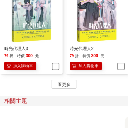
時光代理人3
時光代理人2
300
300
79
折
特價
元
79
折
特價
元
加入購物車
加入購物車
看更多
相關主題