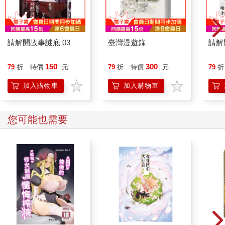
請解開故事謎底 03
臺灣漫遊錄
請解
150
300
79
折
特價
元
79
折
特價
元
79
折
加入購物車
加入購物車
您可能也需要