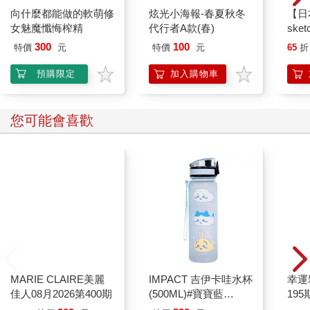
向什麼都能做的軟萌修
炫光小海報-春夏秋冬
【日本
女魅魔懺悔榨精
代行者A款(春)
sket
本 
300
100
特價
元
特價
元
65
折
速寫
預購限定
加入購物車
您可能會喜歡
MARIE CLAIRE美麗
幸運
佳人08月2026第400期
195
IMPACT 吉伊卡哇水杯
(500ML)#寶寶藍
IMCHB01LB