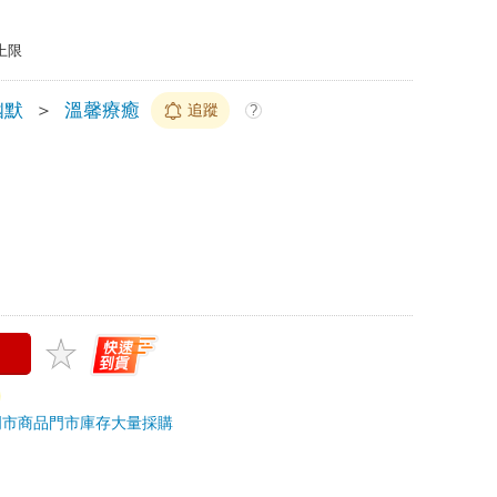
上限
幽默
＞
溫馨療癒
追蹤
?
門市商品
門市庫存
大量採購