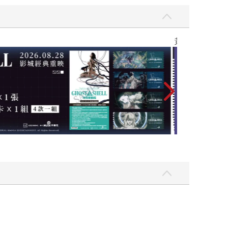
黃色書刊回來了