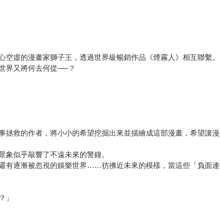
心空虛的漫畫家獅子王，透過世界級暢銷作品《煙霧人》相互聯繫。
世界又將何去何從──？
事拯救的作者，將小小的希望挖掘出來並描繪成這部漫畫，希望讓漫
景象似乎敲響了不遠未來的警鐘。
還有逐漸被忽視的娛樂世界……彷彿近未來的模樣，當這些「負面連
？」