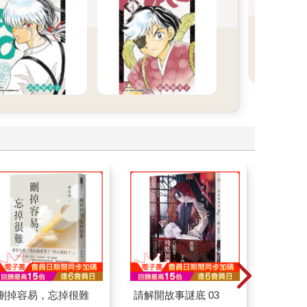
些
裡！
刪掉容易，忘掉很難
請解開故事謎底 03
臺灣漫