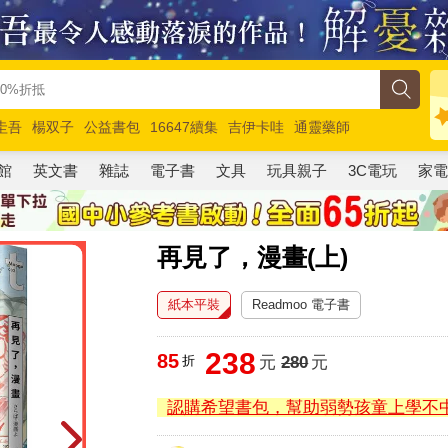
圭吾
楊双子
公益書包
16647續集
吉伊卡哇
通靈藥師
路邊攤新作
馬斯克
玩具總動員5
超慢跑
館
英文書
雜誌
電子書
文具
玩具親子
3C電玩
家
再見了，漫畫(上)
紙本平裝
Readmoo 電子書
238
85
折
元
280
元
認購希望書包，幫助弱勢孩童上學不