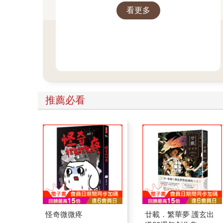
看更多
推薦必看
怪奇微微疼
廿載．繁華夢 護玄出