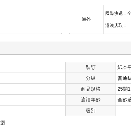
國際快遞：
海外
港澳店取：
裝訂
紙本
分級
普通
商品規格
25開1
適讀年齡
全齡
級別
療癒