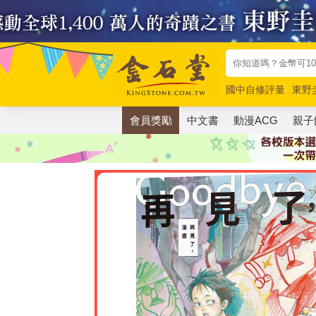
國中自修評量
東野
唯紅花綻放
奧德賽
會員獎勵
中文書
動漫ACG
親子