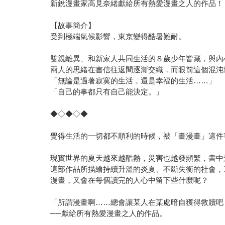
新銳漫畫家高見奈緒獻給所有熱愛漫畫之人的作品！
【故事簡介】
受到極端氣候影響，東京變得酷暑難耐。
雙親離異、和新家人共同生活的８歲少年皆藏，與內
兩人的思緒在書信往返間逐漸交織，而眼前這個混沌
「無論是過著寂寞的生活，還是幸福的生活……」
「自己的事都只有自己能決定。」
◆◇◆◇◆
覺得生活的一切都不順利的時候，被「畫漫畫」這件
現實世界的夏天越來越酷熱，災害也越發頻繁，書中
這部作品所描繪持續升溫的炎夏、不斷失衡的社會，
漫畫，又會在每個讀完的人心中留下些什麼呢？
「所謂漫畫啊……總會讓某人在某處暗自獲得救贖吧
──獻給所有熱愛漫畫之人的作品。