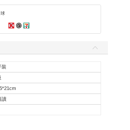
全球
平裝
級
5*21cm
適讀