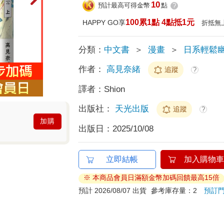
10
預計最高可得金幣
點
?
100累1點 4點抵1元
HAPPY GO享
折抵無
分類：
中文書
＞
漫畫
＞
日系輕鬆
作者：
高見奈緒
追蹤
?
譯者：
Shion
出版社：
天光出版
追蹤
?
加購
出版日：
2025/10/08
立即結帳
加入購物車
※ 本商品會員日滿額金幣加碼回饋最高15倍
預計 2026/08/07 出貨
參考庫存量：2
預訂