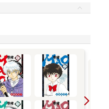
P
熱
東販
探索
湛藍