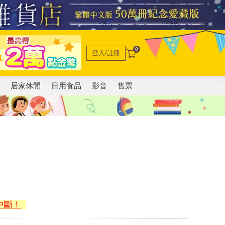
0
登入/註冊
電
居家休閒
日用食品
影音
售票
中斷！