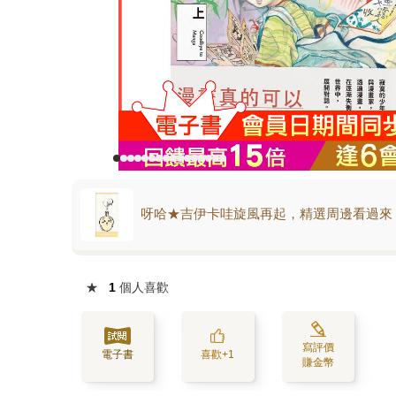
呀哈★吉伊卡哇旋風再起，精選周邊看過來
★
1
個人喜歡
寫評價
電子書
喜歡+1
賺金幣