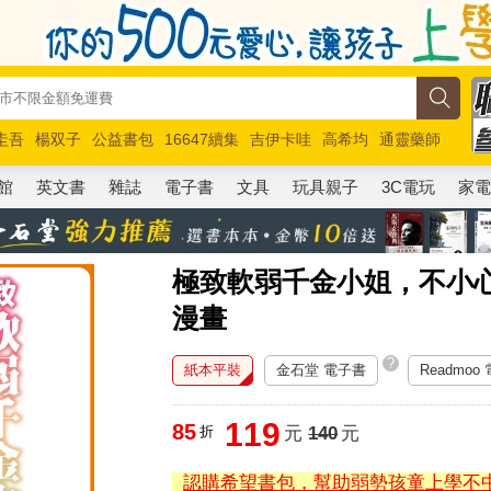
圭吾
楊双子
公益書包
16647續集
吉伊卡哇
高希均
通靈藥師
路邊攤新作
馬斯克
玩具總動員5
超慢跑
館
英文書
雜誌
電子書
文具
玩具親子
3C電玩
家
極致軟弱千金小姐，不小
漫畫
?
紙本平裝
金石堂 電子書
Readmoo
119
85
折
元
140
元
認購希望書包，幫助弱勢孩童上學不