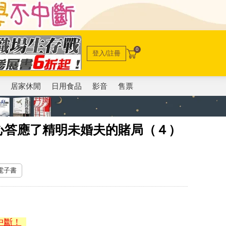
0
登入/註冊
電
居家休閒
日用食品
影音
售票
心答應了精明未婚夫的賭局（４）
 電子書
中斷！