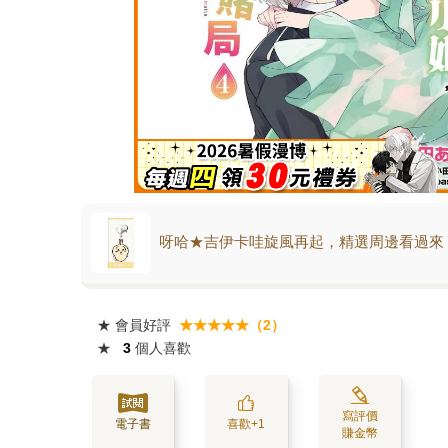
呀哈★吉伊卡哇旋風再起，精選周邊看過來
★
會員好評
★★★★★（2）
★
3
個人喜歡
寫評價
電子書
喜歡+1
賺金幣