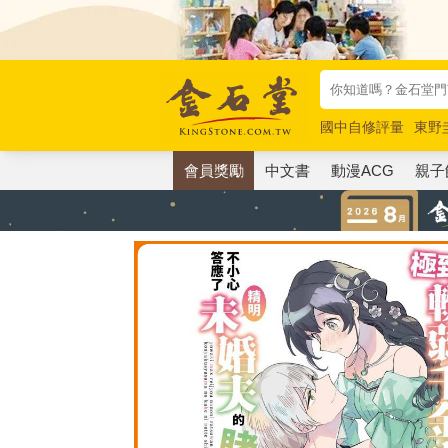
國中自修評量
東野
唯紅花綻放
奧德賽
會員獎勵
中文書
動漫ACG
親子