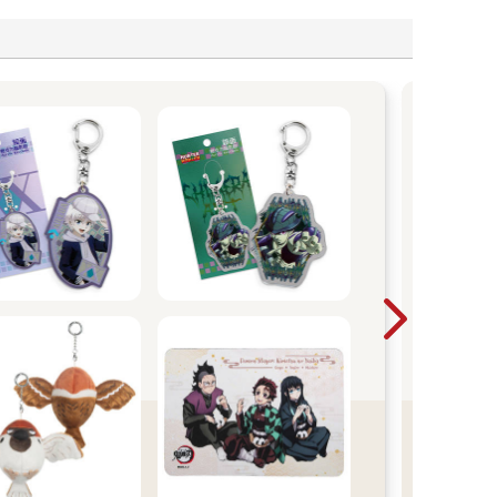
2
買
A
【期
20
29
單筆
止！