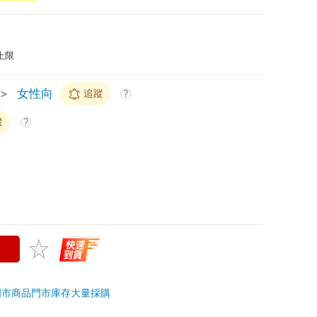
上限
＞
女性向
追蹤
?
蹤
?
門市商品
門市庫存
大量採購