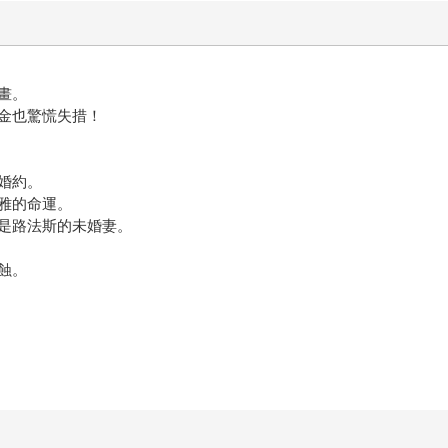
畫。
金也驚慌失措！
婚約。
雅的命運。
是路法斯的未婚妻。
蝕。