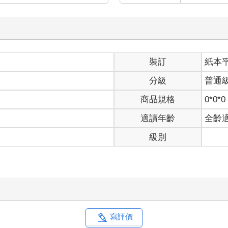
裝訂
紙本
分級
普通
商品規格
0*0*0
適讀年齡
全齡
級別
寫評價