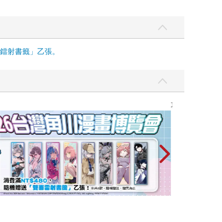
面鐳射書籤」乙張。
攻殼機動隊 (199