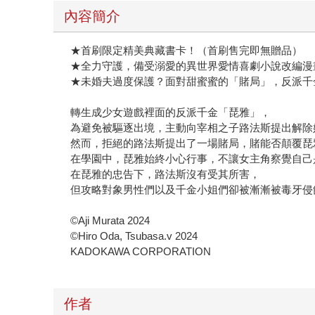
內容簡介
★首刷限定精美典藏書卡！（首刷售完即無贈品）
★全力守護，備受溺愛的異世界愛情喜劇小說改編漫
★未婚夫過度保護？面對甜蜜蜜的「賭局」，反派千
轉生成少女遊戲裡面的反派千金「琵雅」，
為避免被驅逐出境，主動向宰相之子路法斯提出解除
然而，拒絕的路法斯提出了一場賭局，賭能否顛覆琵
在學園中，琵雅始終小心行事，不讓女主角察覺自己
在琵雅的忠告下，路法斯沒有受其所害，
但攻略對象男性們以及千金小姐們卻被漸漸被毒牙侵
©Aji Murata 2024
©Hiro Oda, Tsubasa.v 2024
KADOKAWA CORPORATION
作者