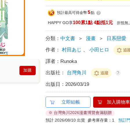
5
預計最高可得金幣
點
?
100累1點 4點抵1元
HAPPY GO享
折抵無
分類：
中文書
＞
漫畫
＞
日系戀愛
作者：
村田あじ
、
小田ヒロ
追
譯者：
Runoka
加購
出版社：
台灣角川
追蹤
?
出版日：
2026/03/19
立即結帳
加入購物車
※ 台灣角川2026漫畫博覽會滿額贈
預計 2026/08/10 出貨
參考庫存量：1
預訂