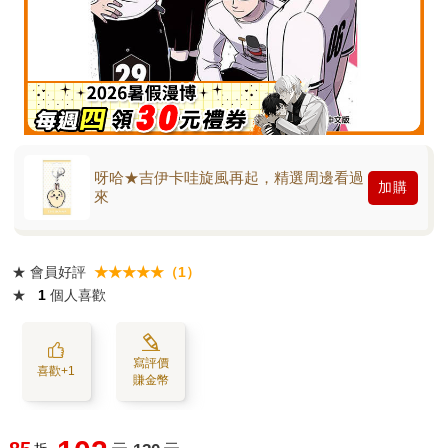
呀哈★吉伊卡哇旋風再起，精選周邊看過
加購
來
★
會員好評
★★★★★（1）
★
1
個人喜歡
寫評價
喜歡+1
賺金幣