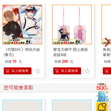
《代號DH.》明信片組
壓克力御守-戀上換裝
角色
(黎天)
娃娃A款
家家
70
200
特價
元
特價
元
特價
加入購物車
加入購物車
您可能會喜歡