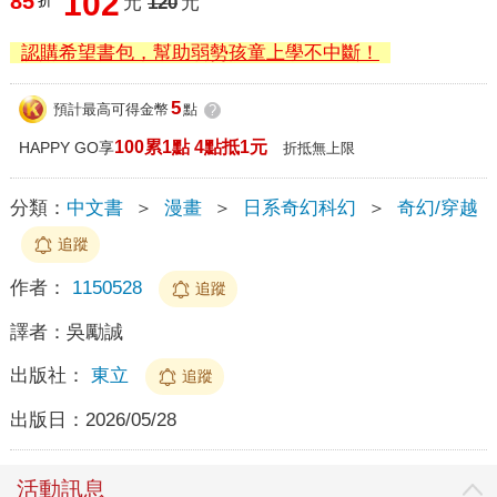
102
85
折
元
120
元
認購希望書包，幫助弱勢孩童上學不中斷！
5
預計最高可得金幣
點
?
100累1點 4點抵1元
HAPPY GO享
折抵無上限
分類：
中文書
＞
漫畫
＞
日系奇幻科幻
＞
奇幻/穿越
追蹤
作者：
1150528
追蹤
譯者：
吳勵誠
出版社：
東立
追蹤
出版日：
2026/05/28
活動訊息