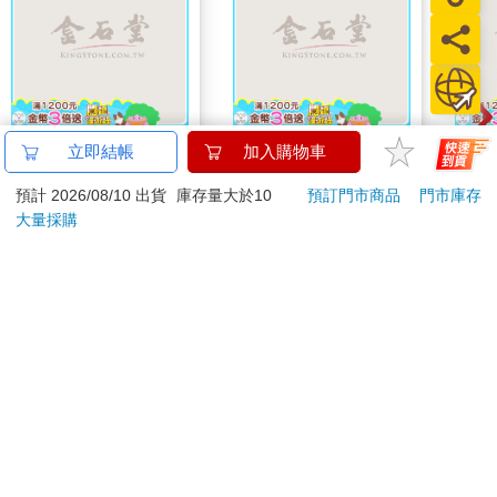
今周刊07月2026第
大家說英語8月號
MAR
立即結帳
加入購物車
1546期
2026(雲端加值版)
佳人0
預計 2026/08/10 出貨
庫存量大於10
預訂門市商品
門市庫存
94
209
特價
元
特價
元
99
220
220
大量採購
加入購物車
加入購物車
訂購/退換貨須知
加入金石堂 LINE 官方帳號『完成綁定』，隨時掌握出貨動
態：