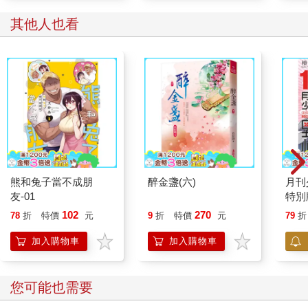
其他人也看
熊和兔子當不成朋
醉金盞(六)
月刊
友-01
特別
102
270
78
折
特價
元
9
折
特價
元
79
折
加入購物車
加入購物車
您可能也需要