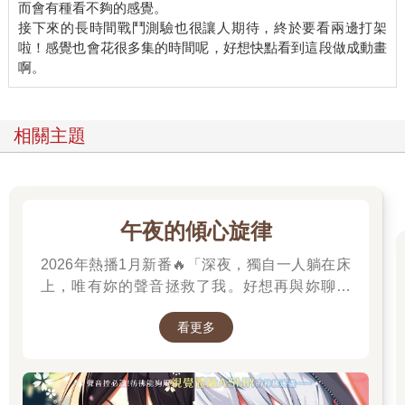
而會有種看不夠的感覺。
接下來的長時間戰鬥測驗也很讓人期待，終於要看兩邊打架
啦！感覺也會花很多集的時間呢，好想快點看到這段做成動畫
相關主題
午夜的傾心旋律
2026年熱播1月新番🔥「深夜，獨自一人躺在床
上，唯有妳的聲音拯救了我。好想再與妳聊一
次，我有話想對妳說。」高二的山吹有栖一直在
看更多
尋找一個長相成謎、本名不詳，化名為「阿波
羅」在線上廣播電臺主持節目的少女。