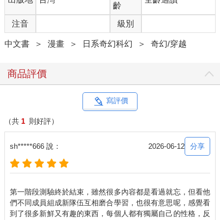
齡
注音
級別
中文書
＞
漫畫
＞
日系奇幻科幻
＞
奇幻/穿越
商品評價
寫評價
（共
1
則好評）
分享
sh*****666 說：
2026-06-12
第一階段測驗終於結束，雖然很多內容都是看過就忘，但看他
們不同成員組成新隊伍互相磨合學習，也很有意思呢，感覺看
到了很多新鮮又有趣的東西，每個人都有獨屬自己的性格，反