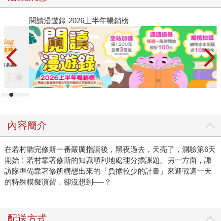
閱讀漫遊錄-2026上半年暢銷榜
2
內容簡介
在若村聽完修斯一番嚴厲指謫後，黑夜過去，天亮了，測驗第6天
開始！若村靠著修斯的知識順利地處理分擔課題。另一方面，諏
訪隊準備靠著修所構想出來的「負擔較少的計畫」來迎戰這一天
的特殊模擬演習，卻沒想到──？
配送方式