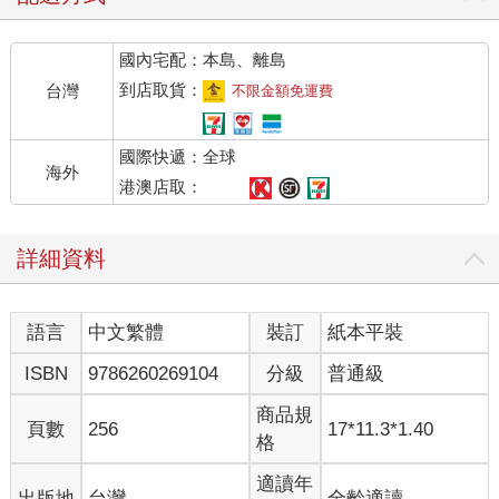
國內宅配：本島、離島
到店取貨：
台灣
不限金額免運費
國際快遞：全球
海外
港澳店取：
詳細資料
語言
中文繁體
裝訂
紙本平裝
ISBN
9786260269104
分級
普通級
商品規
頁數
256
17*11.3*1.40
格
適讀年
出版地
台灣
全齡適讀