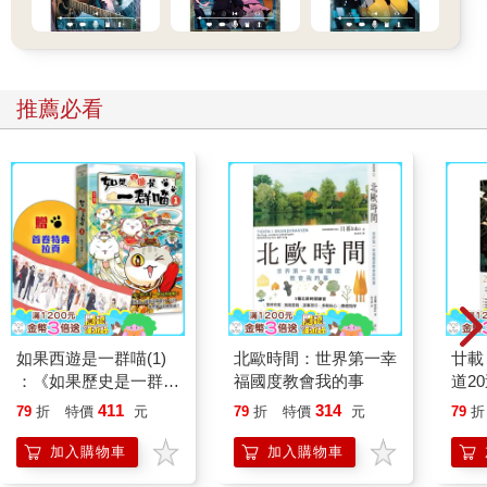
推薦必看
如果西遊是一群喵(1)
北歐時間：世界第一幸
廿載
：《如果歷史是一群
福國度教會我的事
道2
喵》作者最新力作，附
411
314
79
折
特價
元
79
折
特價
元
79
折
【首卷特典】拉頁
加入購物車
加入購物車