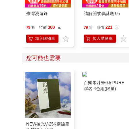
臺灣漫遊錄
請解開故事謎底 05
300
221
79
折
特價
元
79
折
特價
元
加入購物車
加入購物車
您可能也需要
百樂果汁筆0.5 PURE
聯名 4色組(限量)
NEW拾光V-25K橫線簡