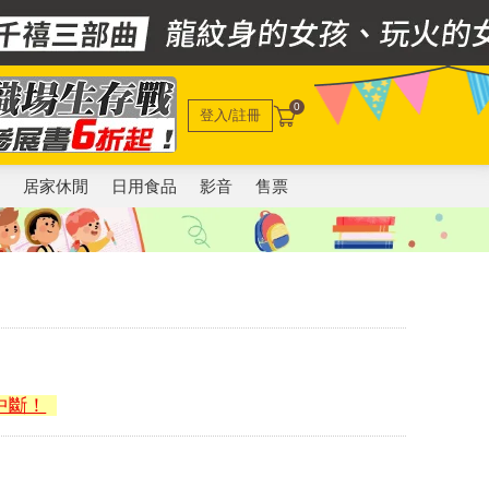
0
登入/註冊
電
居家休閒
日用食品
影音
售票
中斷！