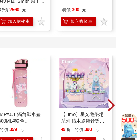
849 Paul Smith 原子筆
片眼鏡
ED.5 條紋黑
2560
300
特價
元
特價
元
48
折
加入購物車
加入購物車
加
IMPACT 獨角獸水壺
【Timo】星光遊樂場
【電子
500ML#粉色
系列 積木旋轉音樂盒
子
IM00B11PK
禮物
359
390
25
特價
元
49
折
特價
元
特價