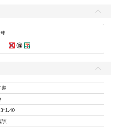
全球
平裝
級
.3*1.40
適讀