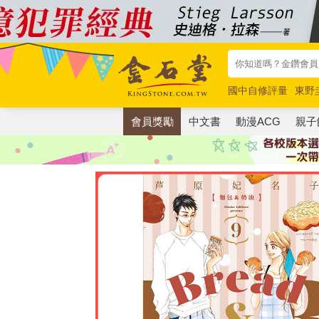
國中自修評量
東野
唯紅花綻放
奧德賽
會員獎勵
中文書
動漫ACG
親子