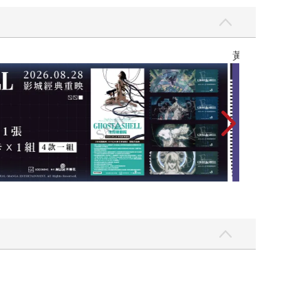
黃色書刊回來了