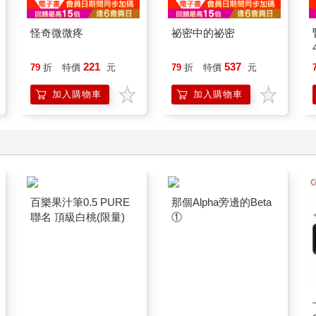
怪奇微微疼
祕密中的祕密
221
537
79
折
特價
元
79
折
特價
元
加入購物車
加入購物車
百樂果汁筆0.5 PURE
那個Alpha旁邊的Beta
聯名 頂級白桃(限量)
①