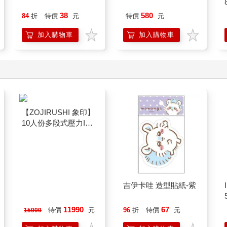
38
580
84
折
特價
元
特價
元
加入購物車
加入購物車
【ZOJIRUSHI 象印】
10人份多段式壓力IH
微電腦電子鍋(NP-
ZAF18)
吉伊卡哇 造型貼紙-紫
11990
67
特價
元
96
折
特價
元
15999