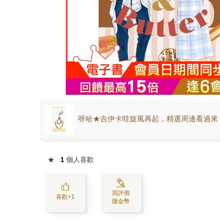
呀哈★吉伊卡哇旋風再起，精選周邊看過來
★
1
個人喜歡
寫評價
喜歡+1
賺金幣