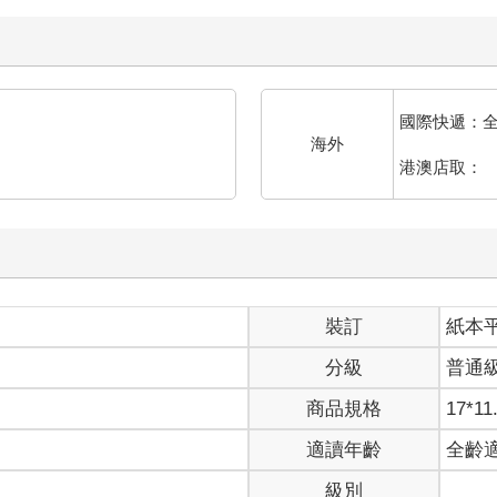
國際快遞：
海外
港澳店取：
裝訂
紙本
分級
普通
商品規格
17*11
適讀年齡
全齡
級別