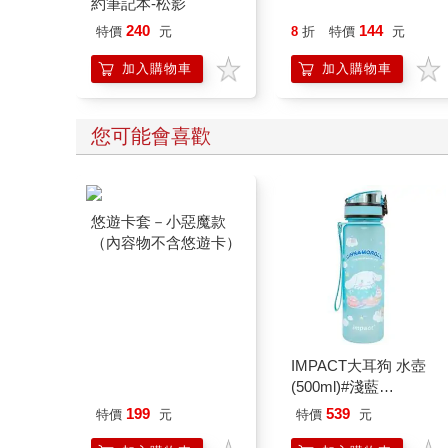
約筆記本-松影
240
144
特價
元
8
折
特價
元
加入購物車
加入購物車
您可能會喜歡
悠遊卡套－小惡魔款
（內容物不含悠遊卡）
IMPACT大耳狗 水壺
(500ml)#淺藍
IMCMB01LB
199
539
特價
元
特價
元