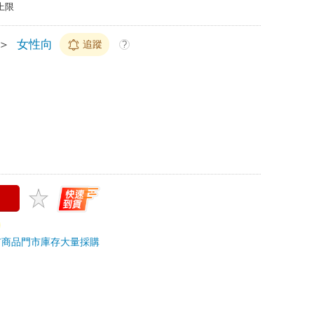
上限
＞
女性向
追蹤
?
市商品
門市庫存
大量採購