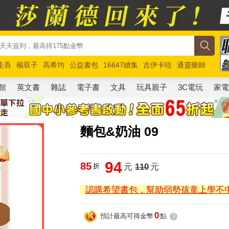
圭吾
楊双子
高希均
公益書包
16647續集
吉伊卡哇
通靈藥師
路邊攤新作
馬斯克
玩具總動員5
超慢跑
館
英文書
雜誌
電子書
文具
玩具親子
3C電玩
家
麵包&奶油 09
94
85
折
元
110
元
認購希望書包，幫助弱勢孩童上學不
0
預計最高可得金幣
點
?