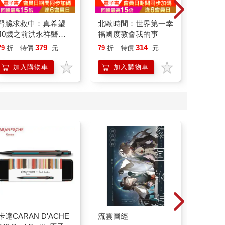
腎臟求救中：真希望
北歐時間：世界第一幸
如果歷
40歲之前洪永祥醫師
福國度教會我的事
(15)
就告訴我這些事
貓漫畫
379
314
79
折
特價
元
79
折
特價
元
79
折
加入購物車
加入購物車
加
卡達CARAN D'ACHE
流雲圖經
Timo