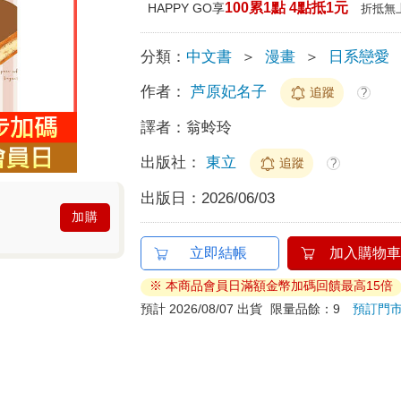
100累1點 4點抵1元
HAPPY GO享
折抵無
分類：
中文書
＞
漫畫
＞
日系戀愛
作者：
芦原妃名子
追蹤
?
譯者：
翁蛉玲
出版社：
東立
追蹤
?
出版日：
2026/06/03
加購
立即結帳
加入購物車
※ 本商品會員日滿額金幣加碼回饋最高15倍
預計 2026/08/07 出貨
限量品餘：9
預訂門