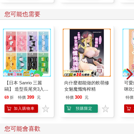
您可能也需要
【日本 Sanrio 三麗
向什麼都能做的軟萌修
可愛
鷗】 造型長尾夾3入組
女魅魔懺悔榨精
咪吹
(8款可選) 凱蒂貓 Hello
399
300
69
折
特價
元
特價
元
特價
Kitty 庫洛米 布丁狗 酷
企鵝
加入購物車
預購限定
您可能會喜歡