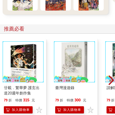
推薦必看
廿載．繁華夢 護玄出
臺灣漫遊錄
請解
道20週年創作集
315
300
79
折
特價
元
79
折
特價
元
79
折
加入購物車
加入購物車