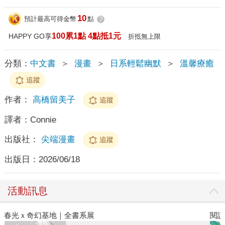
10
預計最高可得金幣
點
?
100累1點 4點抵1元
HAPPY GO享
折抵無上限
分類：
中文書
＞
漫畫
＞
日系輕鬆幽默
＞
溫馨療癒
追蹤
作者：
高橋留美子
追蹤
譯者：
Connie
出版社：
尖端漫畫
追蹤
出版日：
2026/06/18
活動訊息
閱讀漫遊錄-2026上半年暢銷榜