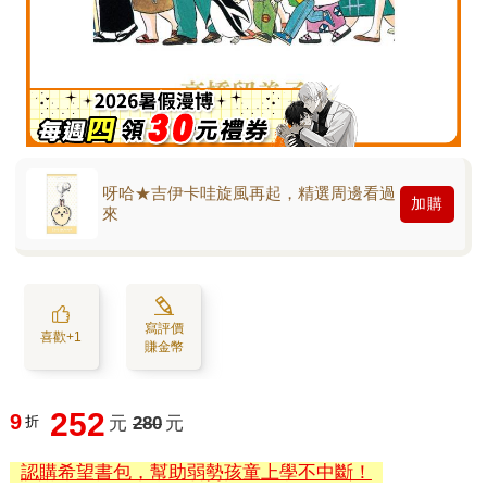
呀哈★吉伊卡哇旋風再起，精選周邊看過
加購
來
寫評價
喜歡+1
賺金幣
252
9
折
元
280
元
認購希望書包，幫助弱勢孩童上學不中斷！