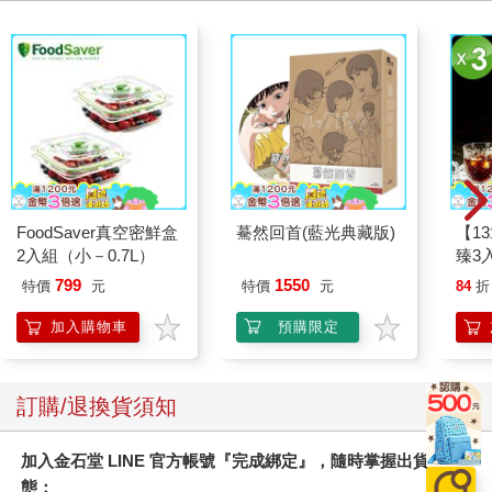
FoodSaver真空密鮮盒
驀然回首(藍光典藏版)
【1
2入組（小－0.7L）
臻3入
799
1550
特價
元
特價
元
84
折
加入購物車
預購限定
訂購/退換貨須知
加入金石堂 LINE 官方帳號『完成綁定』，隨時掌握出貨動
態：