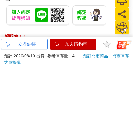
提醒您！！
金石堂及銀行均不會請您操作ATM! 如接獲電話要求您前往
立即結帳
加入購物車
ATM提款機，請不要聽從指示，以免受騙上當！
預計 2026/08/10 出貨
參考庫存量：4
預訂門市商品
門市庫存
退換貨須知：
大量採購
**提醒您，鑑賞期不等於試用期，退回商品須為全新狀態**
依據「消費者保護法」第19條及行政院消費者保護處公告之
「通訊交易解除權合理例外情事適用準則」，以下商品購買
後，除商品本身有瑕疵外，將不提供7天的猶豫期：
易於腐敗、保存期限較短或解約時即將逾期。（如：生
鮮食品）
依消費者要求所為之客製化給付。（客製化商品）
報紙、期刊或雜誌。（含MOOK、外文雜誌）
經消費者拆封之影音商品或電腦軟體。