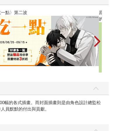
黃色書刊回來了
超過500幅的各式插畫。而封面插畫則是由角色設計總監松
作人員默默的付出與貢獻。