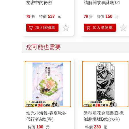
祕密中的祕密
請解開故事謎底 04
537
150
79
折
特價
元
79
折
特價
元
加入購物車
加入購物車
您可能也需要
炫光小海報-春夏秋冬
造型雕花金屬書籤-鬼
代行者A款(春)
滅劇場版B款(水柱)
100
230
特價
元
特價
元