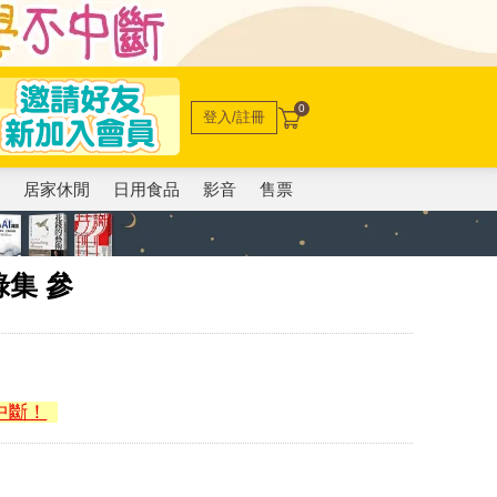
0
登入/註冊
電
居家休閒
日用食品
影音
售票
集 參
中斷！