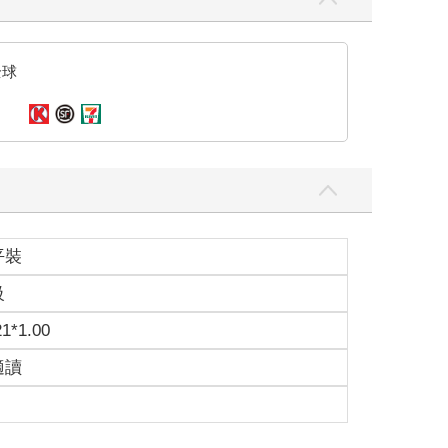
全球
平裝
級
21*1.00
適讀