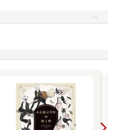
20
言觀
則的