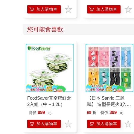
加入購物車
加入購物車
您可能會喜歡
FoodSaver真空密鮮盒
【日本 Sanrio 三麗
2入組（中－1.2L）
鷗】 造型長尾夾3入組
(8款可選) 凱蒂貓 Hello
899
399
特價
元
69
折
特價
元
Kitty 庫洛米 布丁狗 酷
企鵝
加入購物車
加入購物車