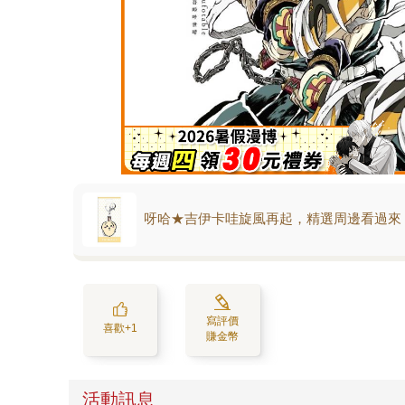
呀哈★吉伊卡哇旋風再起，精選周邊看過來
寫評價
喜歡+1
賺金幣
活動訊息