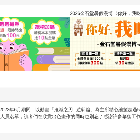
惱，不知不覺間她竟成為我最親近
攻殼機動隊 (1995) 4K數位修復版
年7月至2022年6月期間，以動畫「鬼滅之刃─遊郭篇」為主所精心繪製
的人員名單，讀者們在欣賞出色畫作的同時也別忘了感謝許多幕後工