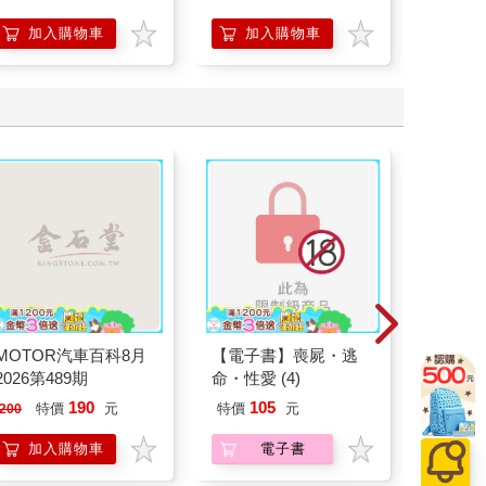
(O-449
加入購物車
加入購物車
加
MOTOR汽車百科8月
【電子書】喪屍・逃
吉伊卡哇 亞克力
2026第489期
命・性愛 (4)
圈-兔兔
190
105
特價
元
特價
元
95
折
200
加入購物車
電子書
加