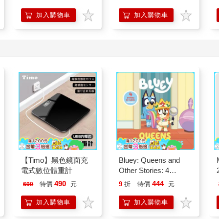
加入購物車
加入購物車
【Timo】黑色鏡面充
Bluey: Queens and
電式數位體重計
Other Stories: 4
Stories in 1 Book.
490
444
特價
元
9
折
特價
元
690
Hooray!
加入購物車
加入購物車