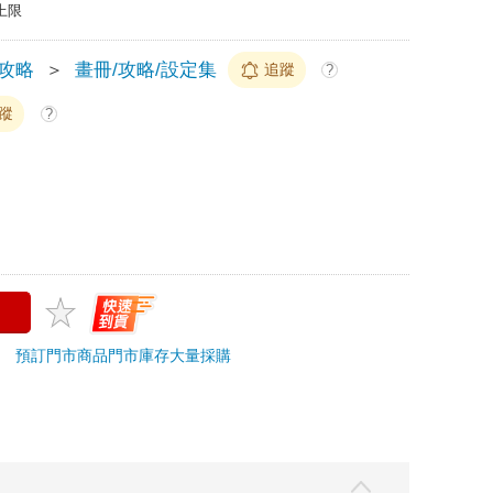
上限
/攻略
＞
畫冊/攻略/設定集
追蹤
?
蹤
?
30
預訂門市商品
門市庫存
大量採購