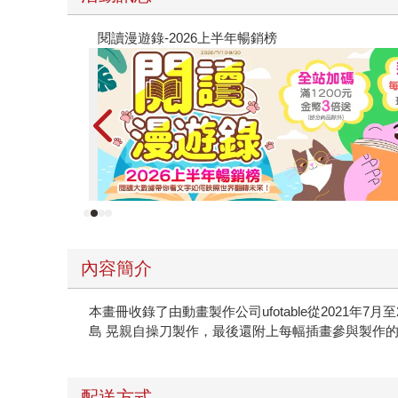
原本只是跟全校第一美少女商量彼此摯友的戀愛煩
的存在（１）
內容簡介
本畫冊收錄了由動畫製作公司ufotable從2021
島 晃親自操刀製作，最後還附上每幅插畫參與製作
配送方式