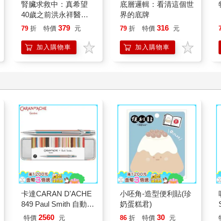
腎臟求救中：真希望
底層邏輯：看清這個世
40歲之前洪永祥醫師
界的底牌
就告訴我這些事
379
316
79
折
特價
元
79
折
特價
元
加入購物車
加入購物車
卡達CARAN D'ACHE
小呸角-造型便利貼(珍
849 Paul Smith 自動鉛
奶蛋糕君)
筆 ED.5 條紋銀
2560
30
特價
元
86
折
特價
元