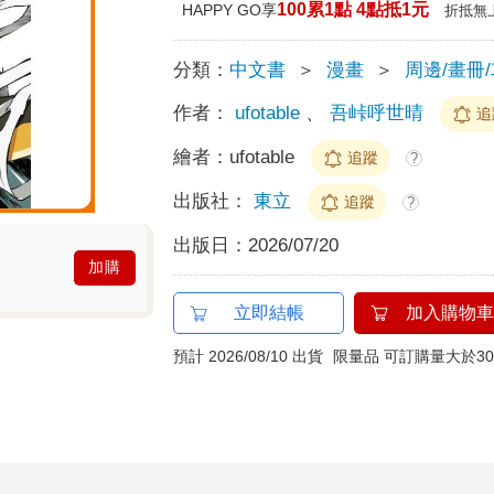
100累1點 4點抵1元
HAPPY GO享
折抵無
分類：
中文書
＞
漫畫
＞
周邊/畫冊
作者：
ufotable
、
吾峠呼世晴
追
繪者：
ufotable
追蹤
?
出版社：
東立
追蹤
?
出版日：
2026/07/20
加購
立即結帳
加入購物車
預計 2026/08/10 出貨
限量品 可訂購量大於