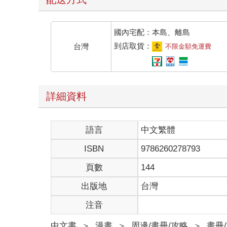
國內宅配：本島、離島
到店取貨：
台灣
不限金額免運費
詳細資料
語言
中文繁體
ISBN
9786260278793
頁數
144
出版地
台灣
注音
中文書
＞
漫畫
＞
周邊/畫冊/攻略
＞
畫冊