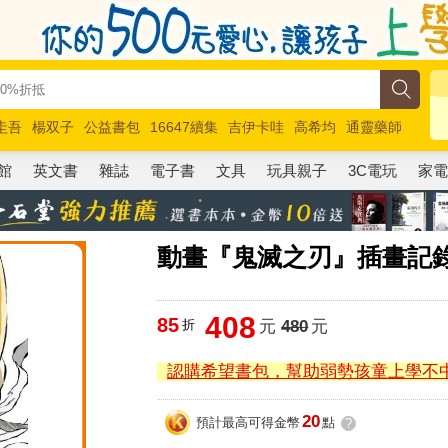
圭吾
楊双子
公益書包
16647續集
吉伊卡哇
高希均
通靈藥師
路邊攤新作
馬斯克
玩具總動員5
超慢跑
館
英文書
雜誌
電子書
文具
玩具親子
3C電玩
家
動畫『鬼滅之刃』插畫記錄
408
85
折
元
480
元
認購希望書包，幫助弱勢孩童上學不
20
預計最高可得金幣
點
?