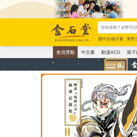
國中自修評量
東野
唯紅花綻放
奧德賽
會員獎勵
中文書
動漫ACG
親子