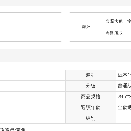
國際快遞：
海外
港澳店取：
裝訂
紙本
分級
普通
商品規格
29.7*
適讀年齡
全齡
級別
/攻略/設定集