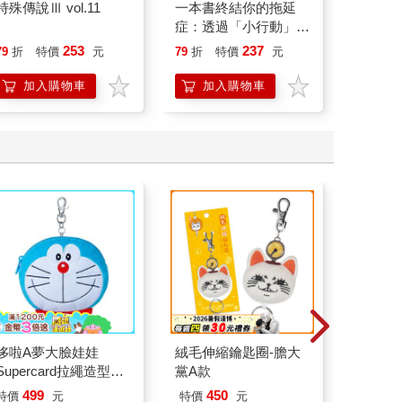
特殊傳說Ⅲ vol.11
一本書終結你的拖延
請解開故
症：透過「小行動」打
開大腦的行動開關，懶
253
237
79
折
特價
元
79
折
特價
元
79
折
人也能變身「行動派」
的37個科學方法
加入購物車
加入購物車
加
哆啦A夢大臉娃娃
絨毛伸縮鑰匙圈-膽大
【日本d
Supercard拉繩造型悠
黨A款
利科律
遊卡【受託代銷】
濕度計-
499
450
特價
元
特價
元
6
折
特