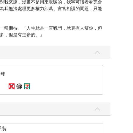
對我來說，漫畫不是用來取暖的，我寧可讀者看完會
為我無法處理更多權力糾葛、官官相護的問題，只能
一種期待。「人生就是一直戰鬥，就算有人幫你，但
多，但是有進步的。」
全球
平裝