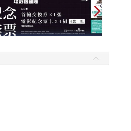
女，男子只要說在管教女兒或太太，路人就不會插
與完稿。 不只是劇情裡的真實考究，小峱峱喜歡畫
自己舉手投足的照片，作為畫畫時的參考。「因為
2018年底出版的《百花百色》，以及今年剛獲金
格局探討一個時代裡的女性角色，彷彿女人一出生
峱峱坦言，性別歧視仍存在。藝術系出身的她，大學
的女性卻不多。我很想知道為什麼，於是開始閱讀
，上一代的女性，畢業後往往就是結婚，成為丈夫的
自己雖然留著長髮、塗紅唇，但經常是比較中性的
我常會想，大家為什麼要忍受這些？」小峱峱認為，
完會想一下，才有可能改變對現實世界的想法。」
的問題，只能淺薄地處理現象。」 在小峱峱畫筆
待。「人生就是一直戰鬥，就算有人幫你，但最後
不多，但是有進步的。」