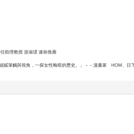
任助理教授 游淑珺 連袂推薦
細膩筆觸與視角，一探女性晦暗的歷史。」－－漫畫家 HOM、日