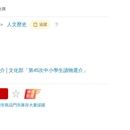
上限
＞
人文歷史
追蹤
?
推介
文化部「第45次中小學生讀物選介」
門市商品
門市庫存
大量採購