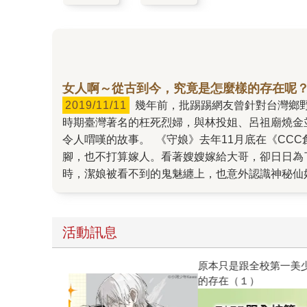
女人啊～從古到今，究竟是怎麼樣的存在呢？
2019/11/11
幾年前，批踢踢網友曾針對台灣鄉野奇談「陳守娘」展開熱烈瘋狂討論，還有人封其為「臺灣最強女鬼」。陳守娘是誰？傳說中，陳守娘是清朝道光
時期臺灣著名的枉死烈婦，與林投姐、呂祖廟燒金
令人喟嘆的故事。 《守娘》去年11月底在《CC
腳，也不打算嫁人。看著嫂嫂嫁給大哥，卻日日為
時，潔娘被看不到的鬼魅纏上，也意外認識神秘仙
編輯部提出許多故事主幹，其中「最強女鬼陳守娘
故事。我心想，女性議題的話，我應該可以處理吧
龐大又嚴肅的議題，「當時清朝的社會現況與法律
活動訊息
生下女兒也會面臨極大痛苦，坊間甚至有「栽花換
法，要產婦吃下豬肚並將裝豬肚的水壺藏床下直到
原本只是跟全校第一美少女商量彼此摯友的戀愛煩
的方向。她重新梳理故事線，加入少女潔娘的角色
的存在（１）
「如果鬼那麼厲害，那人活著要幹嘛？大家都去死