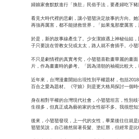
婦娘家會默默進行「換肚」民俗手法，要產婦吃下豬
看見大時代裡的悲劇，讓小峱峱決定故事的方向。她
再強再厲害，都不能拯救世界，「如果鬼那麼厲害，
於是，新的故事線產生了。少女潔娘遇上神秘仙姑，
子只要說在管教女兒或太太，路人就不會插手。小峱
不只是劇情裡的真實考究，小峱峱喜歡畫華麗的畫面
片，作為畫畫時的參考。「因為清朝的袖襱比較大，
近年來，台灣漫畫開始出現性別平權題材，包括20
百合之愛為題材。《守娘》則是更大格局探討一個時
身在相對平權的台灣現代社會，小峱峱坦言，性別歧
生很多，但真正成為藝術家的女性卻不多。我很想知
後來，小峱峱發現，上一代的女性，畢業後往往就是
峱峱笑說，自己雖然留著長髮、塗紅唇，但經常是比