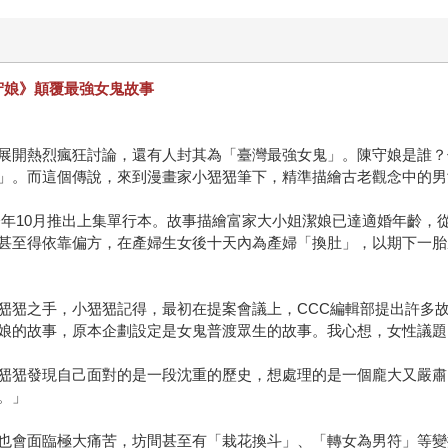
守娘》顛覆最強女鬼故事
展開熱烈瘋狂討論，還有人封其為「臺灣最強女鬼」。陳守娘是誰？
」。而這個傳說，來到漫畫家小峱峱筆下，精準描繪古老觀念中的男
今年10月推出上集單行本。故事描繪富家大小姐潔娘已達適婚年齡
甚至得依靠偏方，在產婦生女後十天內為產婦「換肚」，以期下一胎
峱峱之手，小峱峱記得，最初在提案會議上，CCC編輯部提出許多
娘的故事，原本企劃設定是女鬼普渡眾生的故事。我心想，女性議題
峱峱發現自己面對的是一段沈重的歷史，想處理的是一個龐大又嚴肅
。」
也會面臨極大痛苦，坊間甚至有「栽花換斗」、「轉女為男符」等變