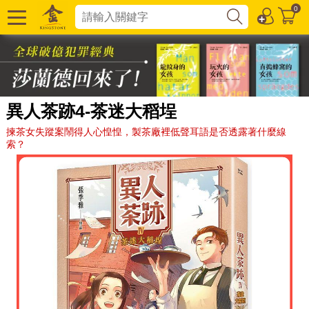
0
異人茶跡4-茶迷大稻埕
揀茶女失蹤案鬧得人心惶惶，製茶廠裡低聲耳語是否透露著什麼線
索？