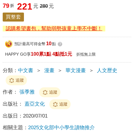
221
79
折
元
280
元
買整套
認購希望書包，幫助弱勢孩童上學不中斷！
10
預計最高可得金幣
點
?
100累1點 4點抵1元
HAPPY GO享
折抵無上限
分類：
中文書
＞
漫畫
＞
華文漫畫
＞
人文歷史
追蹤
作者：
張季雅
追蹤
出版社：
蓋亞文化
追蹤
出版日：
2020/07/01
相關主題：
2025文化部中小學生讀物推介