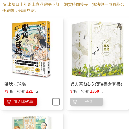
※ 出版日十年以上商品需另下訂，調貨時間較長，無法與一般商品合
併結帳，敬請見諒。
帶我去球場
異人茶跡1-5 (完)(書盒套書)
221
1350
79
折
特價
元
9
折
特價
元
加入購物車
停售