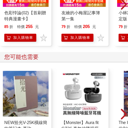
色彩悖論(02)【首刷贈
友繪的小梅屋記事簿
小林
特典漫畫卡】
第一集
定版
255
205
85
折
特價
元
79
折
特價
元
79
折
加入購物車
加入購物車
您可能也需要
NEW拾光V-25K橫線簡
【Monster】Aura fit
The 