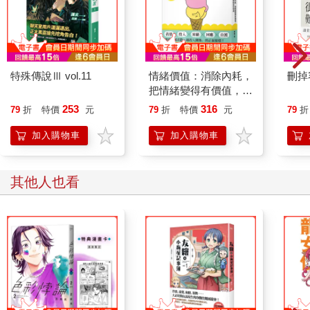
特殊傳說Ⅲ vol.11
情緒價值：消除內耗，
刪掉
把情緒變得有價值，跟
誰都能自在相處
253
316
79
折
特價
元
79
折
特價
元
79
折
加入購物車
加入購物車
其他人也看