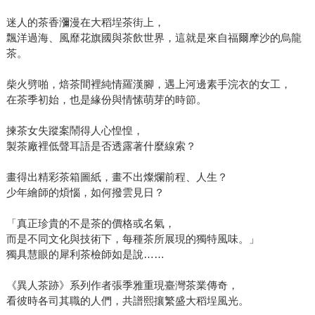
迷人的茶香瀰漫在大稻埕茶街上，
飄洋過海、風靡花旗國與茶飲世界，這就是來自福爾摩沙的烏龍
茶。
柴火劈啪，焙茶間裡純情羅漢腳，遇上河邊素手浣衣的女工，
在茶季初始，也是緣份與情愫萌芽的時節。
揀茶女失蹤案鬧得人心惶惶，
製茶廠裡低聲耳語是否透露著什麼線索？
畫得出精彩茶箱圖紙，畫不出燦爛前程、人生？
少年繪師的煩惱，如何撥雲見日？
「真正珍貴的不是茶的價格或名氣，
而是不同文化與技術下，每種茶所展現的獨特風味。」
獨具慧眼的犀利茶檢師如是說……
《異人茶跡》系列作者張季雅重現臺灣茶業傳奇，
看彼時各司其職的人們，共譜熙攘繁盛大稻埕風光。