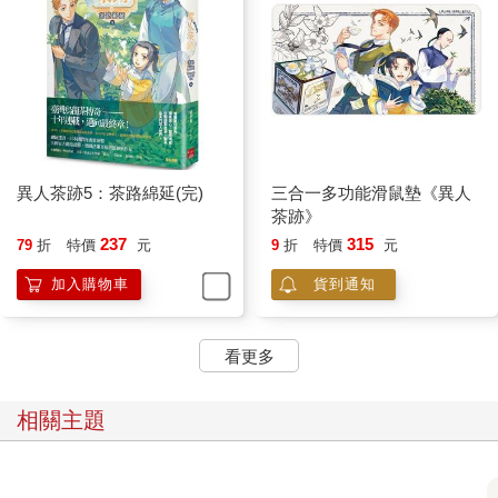
異人茶跡5：茶路綿延(完)
三合一多功能滑鼠墊《異人
茶跡》
237
315
79
折
特價
元
9
折
特價
元
加入購物車
貨到通知
看更多
相關主題