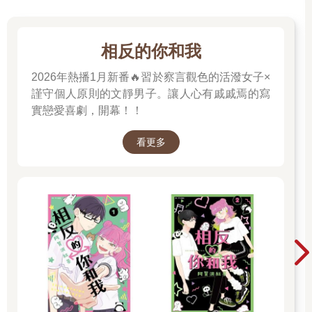
相反的你和我
2026年熱播1月新番🔥習於察言觀色的活潑女子×
謹守個人原則的文靜男子。讓人心有戚戚焉的寫
實戀愛喜劇，開幕！！
看更多