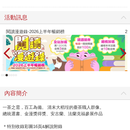
活動訊息
閱讀漫遊錄-2026上半年暢銷榜
2
內容簡介
一茶之需，百工為備。 清末大稻埕的臺茶職人群像。
總統選書、金漫獎得獎、安古蘭、法蘭克福參展作品
＊特別收錄彩圖16頁&解說附錄