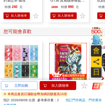
約筆記本-暮玫
GT36 真無線降噪藍牙
此刻
耳機 支援即時翻譯
240
990
特價
元
特價
元
特價
1690
加入購物車
加入購物車
您可能會喜歡
會
員
日
【日本 Sanrio 三麗
希臘羅馬神話漫畫
Ergot
立即結帳
加入購物車
鷗】 造型長尾夾3入組
36：高盧入侵
2.
※ 本商品會員日滿額金幣加碼回饋最高15倍
(8款可選) 凱蒂貓 Hello
399
316
69
折
特價
元
79
折
特價
元
1590
Kitty 庫洛米 布丁狗 酷
預計 2026/08/08 出貨
參考庫存量：2
預訂門市商品
門市庫存
企鵝