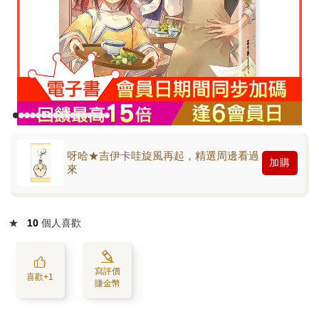
呀哈★吉伊卡哇旋風再起，精選周邊看過
加購
來
★
10
個人喜歡
寫評價
喜歡+1
賺金幣