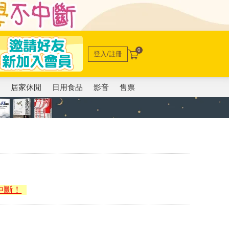
0
登入/註冊
電
居家休閒
日用食品
影音
售票
中斷！