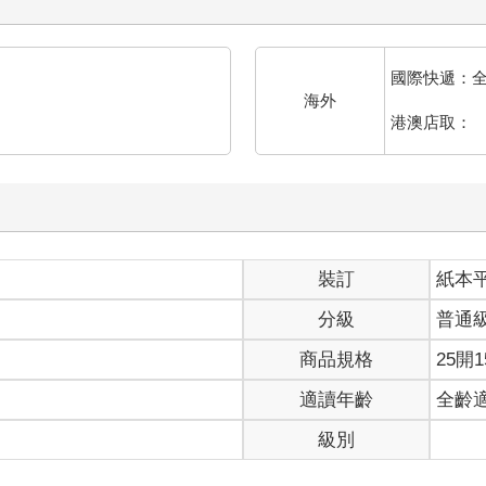
國際快遞：
海外
港澳店取：
裝訂
紙本
分級
普通
商品規格
25開1
適讀年齡
全齡
級別