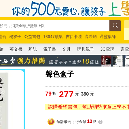
圭吾
楊双子
公益書包
16647續集
吉伊卡哇
高希均
通靈藥師
路邊攤新作
馬斯克
玩具總動員5
超慢跑
館
英文書
雜誌
電子書
文具
玩具親子
3C電玩
家
聲色盒子
277
79
折
元
350
元
認購希望書包，幫助弱勢孩童上學不
10
預計最高可得金幣
點
?