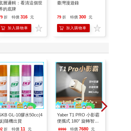
底層邏輯：看清這個世
臺灣漫遊錄
情緒價
界的底牌
把情緒
誰都能
316
300
79
折
特價
元
79
折
特價
元
79
折
加入購物車
加入購物車
加
SKB GL-10膠水50cc(4
Yaber T1 PRO 小影霸
怪獸8號
版)隨機出貨
便攜式 180° 旋轉智能
特休日
投影機
加購]
11
7680
18
92
折
特價
元
特價
元
特價
8990