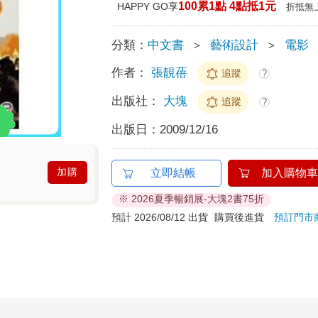
100累1點 4點抵1元
HAPPY GO享
折抵無
分類：
中文書
＞
藝術設計
＞
電影
作者：
張靚蓓
追蹤
?
出版社：
大塊
追蹤
?
出版日：
2009/12/16
加購
立即結帳
加入購物車
※ 2026夏季暢銷展-大塊2書75折
預計 2026/08/12 出貨
購買後進貨
預訂門市