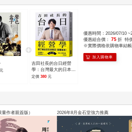
優惠時間：2026/07/10 ~20
優惠組合價：
75
折
特
※實際價格依購物車結帳
加入購物車
子
吉田社長的台日經營
學：台灣最大的日本旅
元
遊情報網站「樂吃購！
定價
380
元
日本」創辦人吉田皓
一，不藏私公開台日跨
國企業的經營秘訣
飢餓遊戲前傳贈早優券