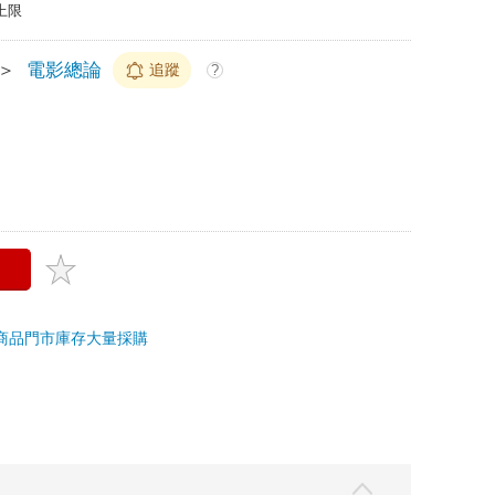
上限
＞
電影總論
追蹤
?
商品
門市庫存
大量採購