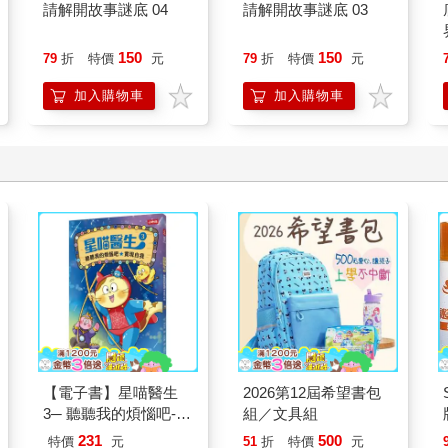
請解開故事謎底 04
請解開故事謎底 03
150
150
79
折
特價
元
79
折
特價
元
加入購物車
加入購物車
【電子書】星喵醫生
2026第12屆希望書包
3─ 聽聽我的煩惱吧-實
組／文具組
現自我
231
500
特價
元
51
折
特價
元