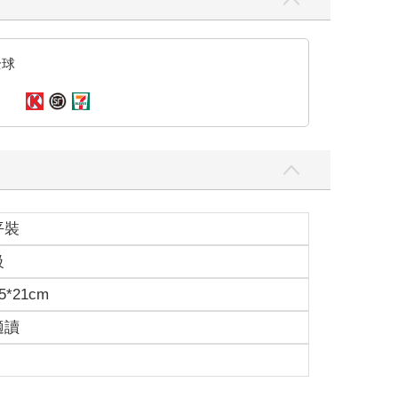
全球
平裝
級
5*21cm
適讀