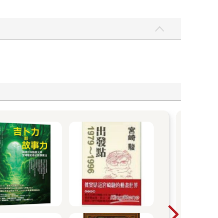
謝哲
點回