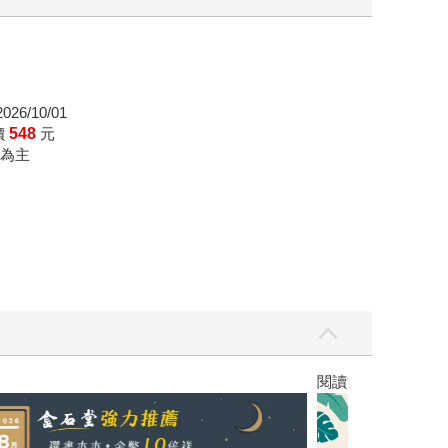
26/10/01
價
548
元
為主
高功能倖存者：