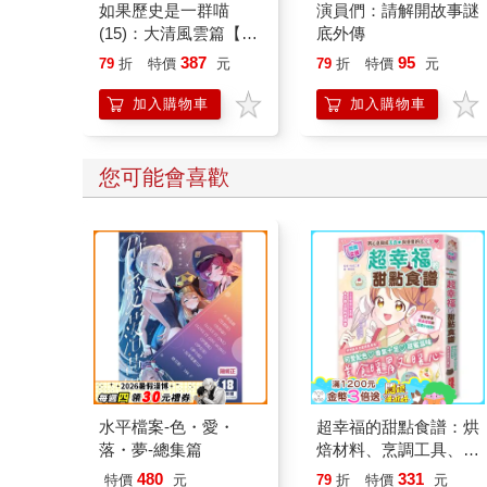
如果歷史是一群喵
演員們：請解開故事謎
(15)：大清風雲篇【萌
底外傳
貓漫畫學歷史】
387
95
79
折
特價
元
79
折
特價
元
加入購物車
加入購物車
您可能會喜歡
水平檔案-色・愛・
超幸福的甜點食譜：烘
落・夢-總集篇
焙材料、烹調工具、可
愛配色【閃亮女孩6】
480
331
特價
元
79
折
特價
元