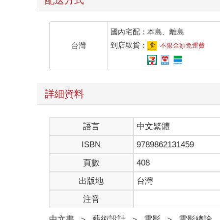
國內宅配：本島、離島
到店取貨：
台灣
不限金額免運費
詳細資料
語言
中文繁體
ISBN
9789862131459
頁數
408
出版地
台灣
注音
中文書
＞
藝術設計
＞
電影
＞
電影總論