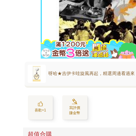
呀哈★吉伊卡哇旋風再起，精選周邊看過來
寫評價
喜歡+1
賺金幣
超值合購