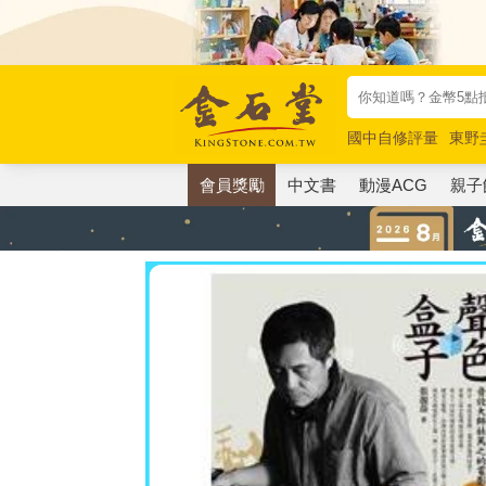
國中自修評量
東野
唯紅花綻放
奧德賽
會員獎勵
中文書
動漫ACG
親子