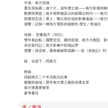
中場：南方現場
重生與拓疆｜做十六，成年禮之後——南方影展的轉型策
觀摩與專題｜南方視野擴及出的新獨立時代——南方
競賽與交流｜華人、獨立與在地的影像連線——南方
迴響｜試探一種地方電影的能動性 撰文／曾涵生
待續： 想像南方（2021）
雙年展起點｜國際交流、國內巡迴、南方大戲院、影
赤崁當代記｜南方影像中的地誌學
迴響｜就這樣，臺南被繪製成圖─—從《赤嵌記》到
跋：光源下，問南方
附錄
回顧南方二十年活動大紀事
榮耀與接地｜歷年南方獎入圍與得獎名單
南方獎重要變革
參考書目
序／導讀