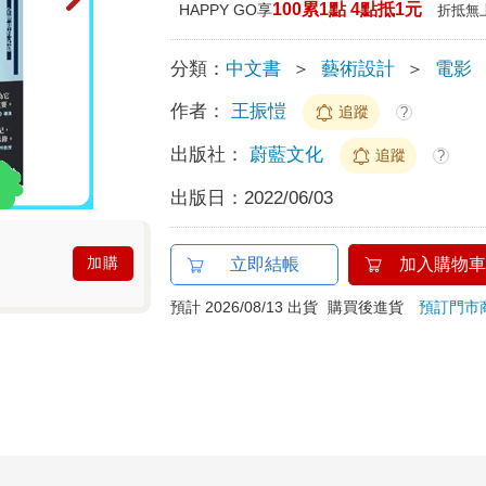
100累1點 4點抵1元
HAPPY GO享
折抵無
分類：
中文書
＞
藝術設計
＞
電影
作者：
王振愷
追蹤
?
出版社：
蔚藍文化
追蹤
?
出版日：
2022/06/03
加購
立即結帳
加入購物車
預計 2026/08/13 出貨
購買後進貨
預訂門市