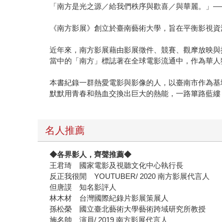
「南方是光之源／給我們秩序與歡喜／與華麗。」—
《南方影展》創立於臺南藝術大學，旨在平衡影視資
近年來，南方影展藉由影展徵件、競賽、觀摩放映與
當中的「南方」標誌著在全球電影流通中，作為華人
本書紀錄一群熱愛電影與影像的人，以臺南市作為基
默默用青春和熱血交換出巨大的熱能，一路篳路藍縷
名人推薦
◆各界影人，齊聲推薦◆
王君琦 國家電影及視聽文化中心執行長
反正我很閒 YOUTUBER/ 2020 南方影展代言人
但唐謨 知名影評人
林木材 台灣國際紀錄片影展策展人
孫松榮 國立臺北藝術大學藝術跨域研究所教授
施名帥 演員/ 2019 南方影展代言人