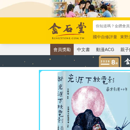
國中自修評量
東野
唯紅花綻放
奧德賽
會員獎勵
中文書
動漫ACG
親子