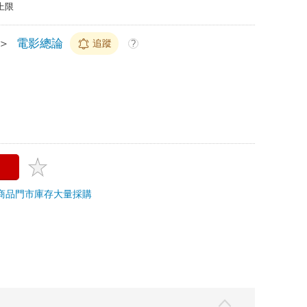
上限
＞
電影總論
追蹤
?
商品
門市庫存
大量採購