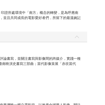
，印證所處環境中「南方」概念的轉變，是為呼應南
，並且共同成長的電影愛好者們，所留下的最溫婉記
評論書寫，並關注書寫與影像間的跨媒介，實踐一種
稱為臺南映演史書寫三部曲；當代影像策展「赤崁當代
深耕臺南，為南臺灣唯一獨立電影節。以推廣全球華人影像，關注