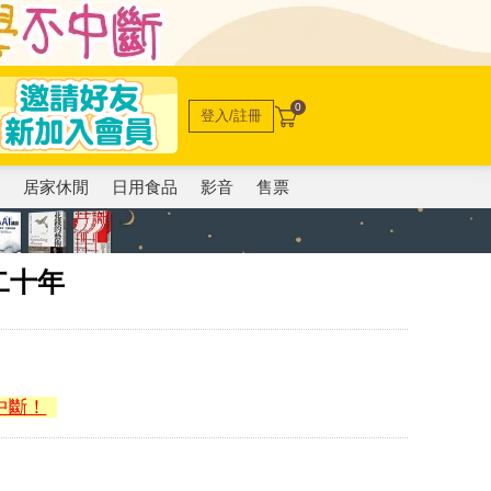
0
登入/註冊
電
居家休閒
日用食品
影音
售票
二十年
中斷！