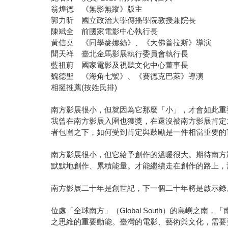
翁煌德 《無影無蹤》版主
郭力昕 國立政治大學傳播學院教授兼院長
陳斌全 前國家電影中心執行長
黃信堯 《同學麥娜絲》、《大佛普拉斯》導演
聞天祥 臺北金馬影展執行委員會執行長
藍祖蔚 國家電影及視聽文化中心董事長
魏德聖 《海角七號》、《賽德克巴萊》導演
相挺推薦(按姓氏排)
南方影展很小，但就因為它那麼「小」，才會如此重
我曾在南方影展入圍也獲獎，在還沒被南方影展肯定
者包圍之下，如何受到肯定與鼓勵是一件相當重要的
南方影展很小，但它給予創作的溫暖很大。期待南方
默默地創作、累積能量。才能繼續走在創作的路上，
南方影展二十年是創世紀，下一個二十年將是啟示錄
位處「全球南方」（Global South）的島嶼
之思維的重要動能。臺灣的電影、藝術與文化，需要