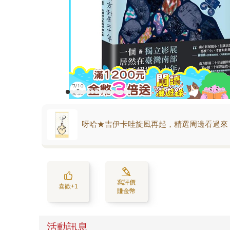
呀哈★吉伊卡哇旋風再起，精選周邊看過來
寫評價
喜歡+1
賺金幣
活動訊息