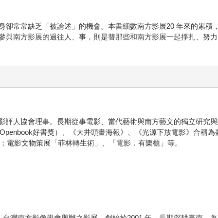
身卻常常缺乏「被論述」的機會。本書細數南方影展20 年來的累積
參與南方影展的過往人、事，則是替那些和南方影展一起掙扎、努力
影評人協會理事。長期從事電影、當代藝術與南方藝文的獨立研究與
1Openbook好書獎）、《大井頭畫海報》、《光源下放電影》合
）；電影文物策展「菲林轉生術」、「電影．有樂櫃」等。
val）是由社團法人台灣南方影像學會舉辦之影展，創始於2001 年，長期