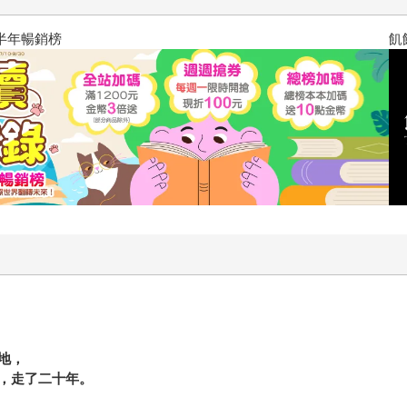
飢餓遊戲前傳贈早優券
地，
，走了二十年。