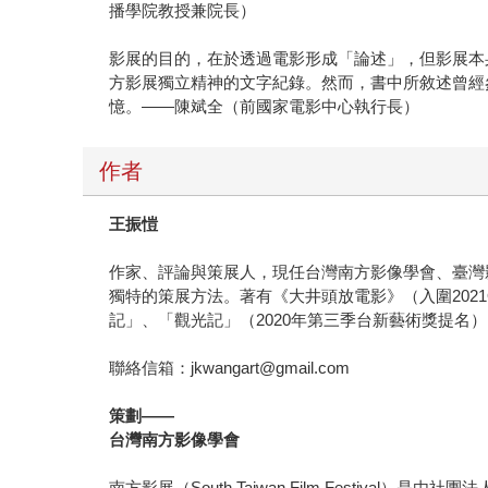
播學院教授兼院長）
影展的目的，在於透過電影形成「論述」，但影展本
方影展獨立精神的文字紀錄。然而，書中所敘述曾經
憶。——陳斌全（前國家電影中心執行長）
作者
王振愷
作家、評論與策展人，現任台灣南方影像學會、臺灣
獨特的策展方法。著有《大井頭放電影》（入圍202
記」、「觀光記」（2020年第三季台新藝術獎提名
聯絡信箱：jkwangart@gmail.com
策劃——
台灣南方影像學會
南方影展（South Taiwan Film Festi