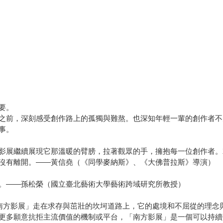
要。
之前，深刻感受創作路上的孤獨與難熬。也深知年輕一輩的創作者不
事。
影展繼續展現它那溫暖的臂膀，拉著觀眾的手，擁抱每一位創作者。
沒有離開。——黃信堯（《同學麥納斯》、《大佛普拉斯》導演）
。——孫松榮（國立臺北藝術大學藝術跨域研究所教授）
之南，「南方影展」走在求存與茁壯的坎坷道路上，它的處境和不屈從的
更多願意抗拒主流價值的機制或平台，「南方影展」是一個可以持續