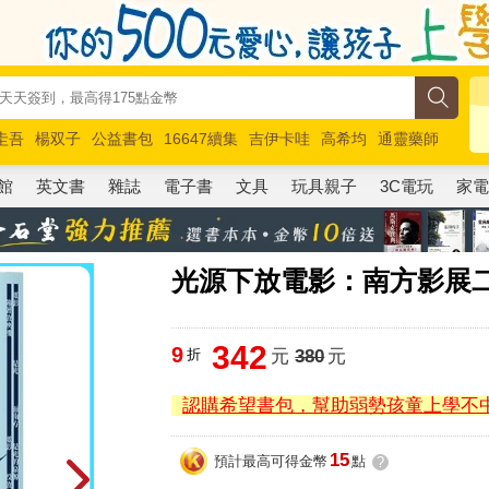
圭吾
楊双子
公益書包
16647續集
吉伊卡哇
高希均
通靈藥師
路邊攤新作
馬斯克
玩具總動員5
超慢跑
館
英文書
雜誌
電子書
文具
玩具親子
3C電玩
家
光源下放電影：南方影展
342
9
折
元
380
元
認購希望書包，幫助弱勢孩童上學不
15
預計最高可得金幣
點
?