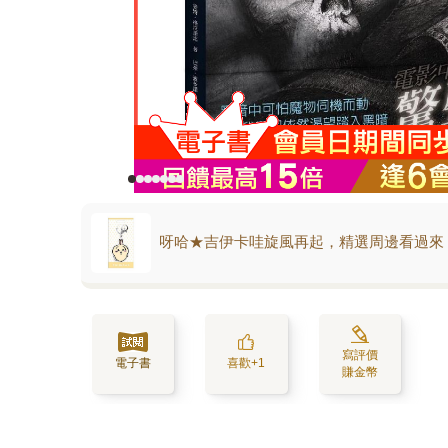
呀哈★吉伊卡哇旋風再起，精選周邊看過來
寫評價
電子書
喜歡+1
賺金幣