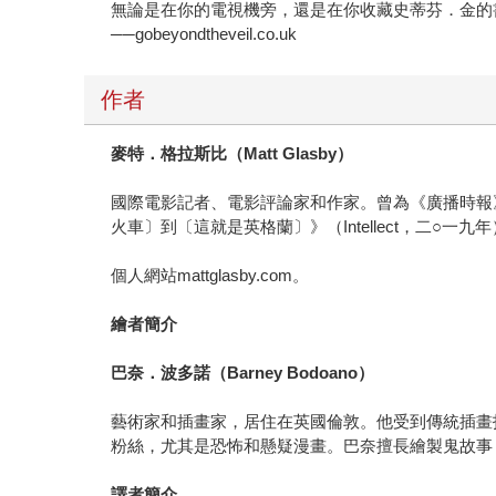
無論是在你的電視機旁，還是在你收藏史蒂芬．金的
──gobeyondtheveil.co.uk
作者
麥特．格拉斯比（
Matt Glasby
）
國際電影記者、電影評論家和作家。曾為《廣播時報》、
火車〕到〔這就是英格蘭〕》（Intellect，二○一
個人網站mattglasby.com。
繪者簡介
巴奈．波多諾（
Barney Bodoano
）
藝術家和插畫家，居住在英國倫敦。他受到傳統插畫
粉絲，尤其是恐怖和懸疑漫畫。巴奈擅長繪製鬼故事
譯者簡介