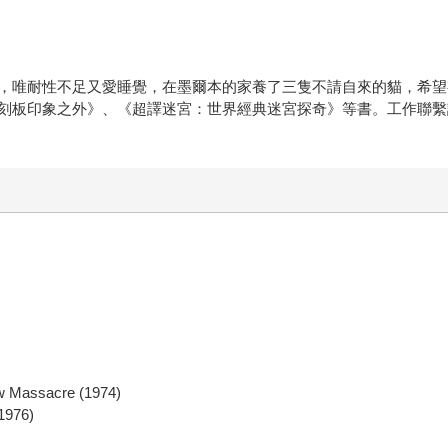
，唯耐性不足又愛睡覺，在墨爾本的家養了三隻不請自來的貓，希望
之外》、《超譯迷宮：世界經典迷宮探奇》等書。工作聯繫請賜信：ichbi
ssacre (1974)
976)