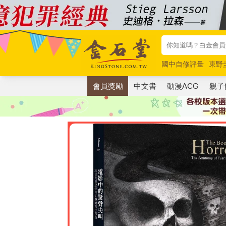
國中自修評量
東野
唯紅花綻放
奧德賽
會員獎勵
中文書
動漫ACG
親子