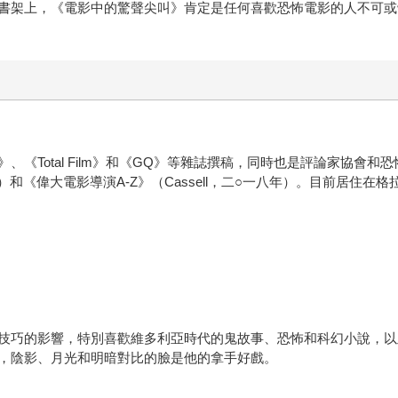
書架上，《電影中的驚聲尖叫》肯定是任何喜歡恐怖電影的人不可或
《Total Film》和《GQ》等雜誌撰稿，同時也是評論家協會
九年）和《偉大電影導演A-Z》（Cassell，二○一八年）。目前居住在
技巧的影響，特別喜歡維多利亞時代的鬼故事、恐怖和科幻小說，以
，陰影、月光和明暗對比的臉是他的拿手好戲。