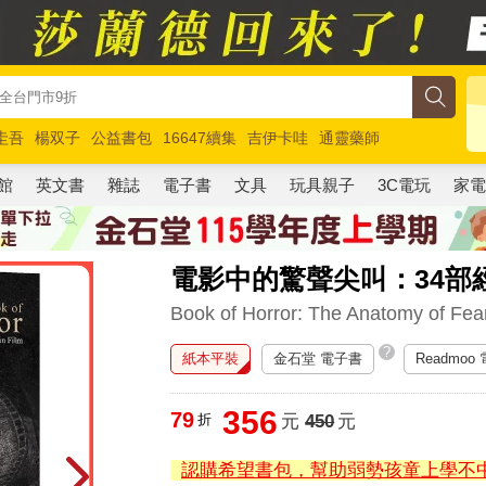
圭吾
楊双子
公益書包
16647續集
吉伊卡哇
通靈藥師
路邊攤新作
馬斯克
玩具總動員5
超慢跑
館
英文書
雜誌
電子書
文具
玩具親子
3C電玩
家
電影中的驚聲尖叫：34部
Book of Horror: The Anatomy of Fear
?
紙本平裝
金石堂 電子書
Readmoo
356
79
折
元
450
元
認購希望書包，幫助弱勢孩童上學不