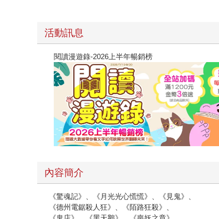
活動訊息
閱讀漫遊錄-2026上半年暢銷榜
內容簡介
《驚魂記》、《月光光心慌慌》、《見鬼》、
《德州電鋸殺人狂》、《陌路狂殺》、
《鬼店》、《黑天鵝》、《喪妖之章》、