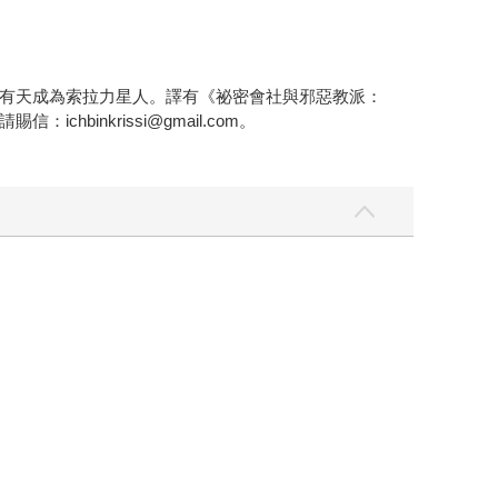
有天成為索拉力星人。譯有《祕密會社與邪惡教派：
nkrissi@gmail.com。