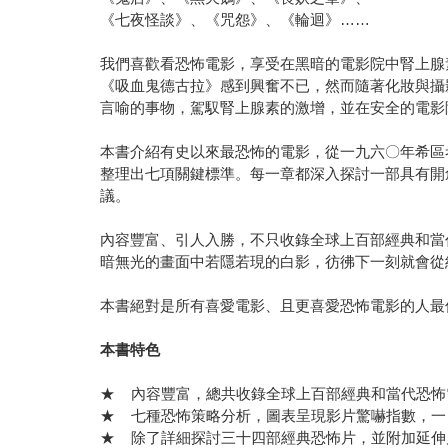
《七夜怪談》、《咒怨》、《輪迴》……
我們喜歡看恐怖電影，享受在黑暗的電影院中腎上腺
《吸血鬼德古拉》感到興奮不已，然而隨著化妝與攝
言喻的事物，駕馭腎上腺素的激增，並在安全的電影
本書介紹有史以來最恐怖的電影，從一九六〇年希區
整理出七項關鍵標準。每一章都深入探討一部具有開
議。
內容豐富、引人入勝，不只收錄全球上百部經典和當
暗無光的畫面中若隱若現的白影，彷彿下一刻就會從
本書絕對是所有喜愛電影、且更喜愛恐怖電影的人最
本書特色
★ 內容豐富，總共收錄全球上百部經典和當代恐怖
★ 七種恐怖策略分析，圖表呈現影片驚嚇指數，一
★ 除了詳細探討三十四部經典恐怖片，並附加延伸