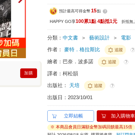
15
預計最高可得金幣
點
?
100累1點 4點抵1元
HAPPY GO享
折抵無
分類：
中文書
＞
藝術設計
＞
電影
作者：
麥特．格拉斯比
追蹤
?
繪者：
巴奈．波多諾
追蹤
?
加購
譯者：
柯松韻
出版社：
天培
追蹤
?
出版日：
2023/10/01
立即結帳
加入購物車
※ 本商品會員日滿額金幣加碼回饋最高15倍
預計 2026/08/18 出貨
購買後進貨
預訂門市