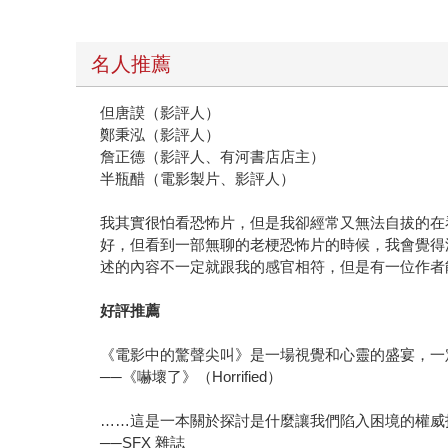
名人推薦
但唐謨（影評人）
鄭秉泓（影評人）
詹正德（影評人、有河書店店主）
半瓶醋（電影製片、影評人）
我其實很怕看恐怖片，但是我卻經常又無法自拔的在
好，但看到一部無聊的老梗恐怖片的時候，我會覺得
述的內容不一定就跟我的感官相符，但是有一位作者
好評推薦
《電影中的驚聲尖叫》是一場視覺和心靈的盛宴，一
──《嚇壞了》（Horrified）
……這是一本關於探討是什麼讓我們陷入困境的權威
──SFX 雜誌