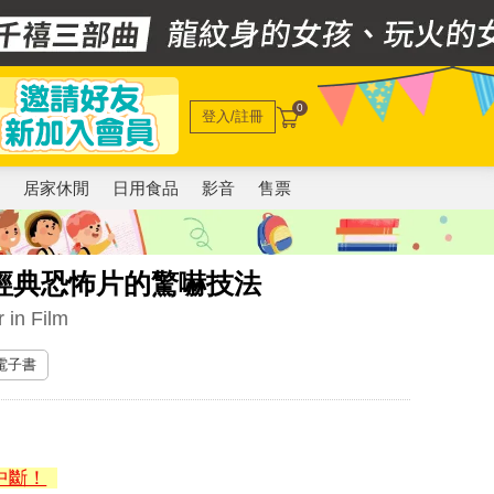
0
登入/註冊
電
居家休閒
日用食品
影音
售票
經典恐怖片的驚嚇技法
 in Film
 電子書
中斷！