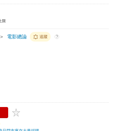
上限
＞
電影總論
追蹤
?
商品
門市庫存
大量採購