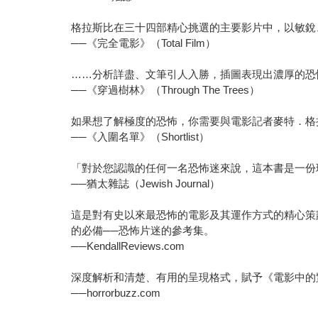
格拉斯比在三十四部精心挑選的主要影片中，以敏銳
──《完全電影》（Total Film）
……分析詳盡、文筆引人入勝，插圖表現出濃厚的恐
──《穿過樹林》（Through The Trees）
如果想了解極度的恐怖，你需要與電影記者麥特．格
──《入圍名單》（Shortlist）
「對於您認識的任何一名恐怖迷來說，這本書是一份
──猶太雜誌（Jewish Journal）
這是對有史以來最恐怖的電影及其運作方式的精心策
的必備──恐怖片迷的參考集。
──KendallReviews.com
深度解析和清楚、有用的呈現格式，賦予《電影中的
──horrorbuzz.com