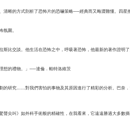
、清晰的方式剖析了恐怖片的恐嚇策略──經典而又晦澀難懂。四星
怖氛圍。
拉斯比交談。他生活在恐怖之中，呼吸著恐怖，他最新的著作證明了
理想的禮物。」──達倫．帕特洛維茨
劃的研究……對我們害怕的事物及其原因進行了精彩的分析。巴奈．
驚聲尖叫》如外科手術般的精確性，在我看來，它遠遠勝過大多數摘