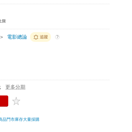
上限
＞
電影總論
追蹤
?
元
更多分期
商品
門市庫存
大量採購