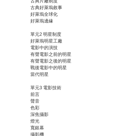
古典片廠制度
古典好萊塢敘事
好萊塢全球化
好萊塢邊緣
單元2 明星制度
好萊塢明星工廠
電影中的演技
有聲電影之前的明星
有聲電影之後的明星
戰後電影中的明星
當代明星
單元3 電影技術
前言
聲音
色彩
深焦攝影
燈光
寬銀幕
攝影機