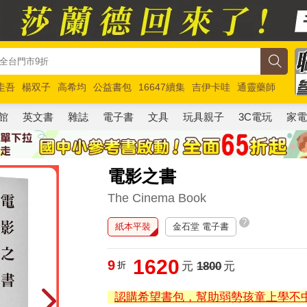
圭吾
楊双子
高希均
公益書包
16647續集
吉伊卡哇
通靈藥師
路邊攤新作
馬斯克
玩具總動員5
超慢跑
館
英文書
雜誌
電子書
文具
玩具親子
3C電玩
家
電影之書
The Cinema Book
?
紙本平裝
金石堂 電子書
1620
9
折
元
1800
元
認購希望書包，幫助弱勢孩童上學不