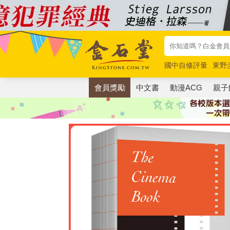
國中自修評量
東野
唯紅花綻放
奧德賽
會員獎勵
中文書
動漫ACG
親子