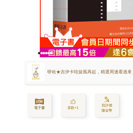
呀哈★吉伊卡哇旋風再起，精選周邊看過來
寫評價
電子書
喜歡+1
賺金幣