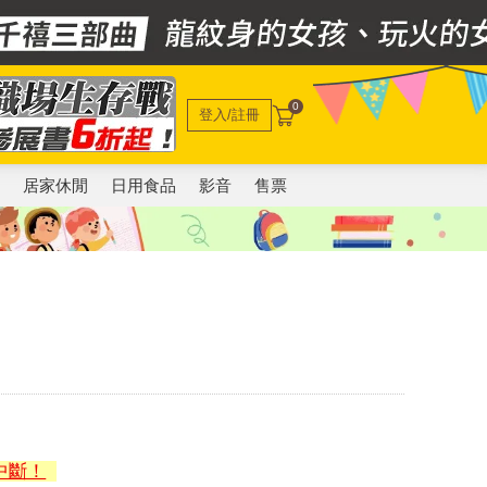
0
登入/註冊
電
居家休閒
日用食品
影音
售票
中斷！