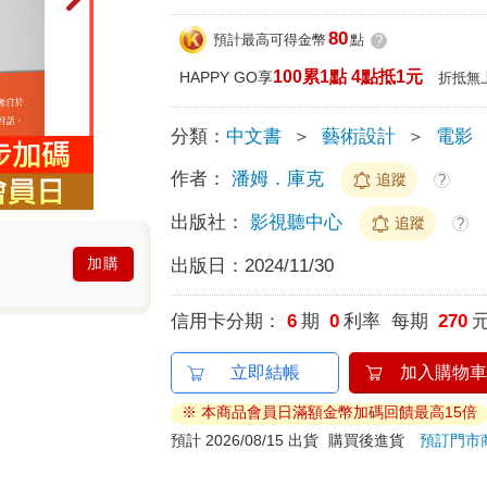
80
預計最高可得金幣
點
?
100累1點 4點抵1元
HAPPY GO享
折抵無
分類：
中文書
＞
藝術設計
＞
電影
作者：
潘姆．庫克
追蹤
?
出版社：
影視聽中心
追蹤
?
加購
出版日：
2024/11/30
信用卡分期：
6
期
0
利率 每期
270
立即結帳
加入購物車
※ 本商品會員日滿額金幣加碼回饋最高15倍
預計 2026/08/15 出貨
購買後進貨
預訂門市