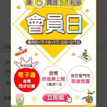
國內宅配：本島、離島
到店取貨：
台灣
不限金額免運費
國際快遞：全球
海外
港澳店取：
詳細資料
語言
中文繁體
裝訂
紙本平裝
ISBN
9789571087573
分級
普通級
商品規
頁數
208
18開17*23cm
格
適讀年
出版地
台灣
7~10歲適讀
齡