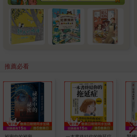
推薦必看
祕密中的祕密
一本書終結你的拖延症
腎臟