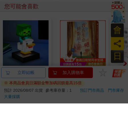
您可能會喜歡
會
員
日
【Paladone UK】麥塊
我在生命終點站上班：
1664
立即結帳
加入購物車
Minecraft 雞騎士造型
真正需要被安放的，其
拍貼
※ 本商品會員日滿額金幣加碼回饋最高15倍
ICON小夜燈
實是留下來的人
1299
331
特價
元
79
折
特價
元
特價
預計 2026/08/07 出貨
參考庫存量：1
預訂門市商品
門市庫存
大量採購
加入購物車
加入購物車
訂購/退換貨須知