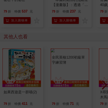
【漫畫版】：透過「小
40
行動」打開大腦的行動
就告
537
237
79
折
特價
元
79
折
特價
元
79
折
開關，懶人也能變身
「行動派」的37個科
加入購物車
加入購物車
學方法
其他人也看
如果西遊是一群喵(2)
全民英檢1200初級單
X尋
字練習簿
木馬
臘神
411
71
79
折
特價
元
79
折
特價
元
79
折