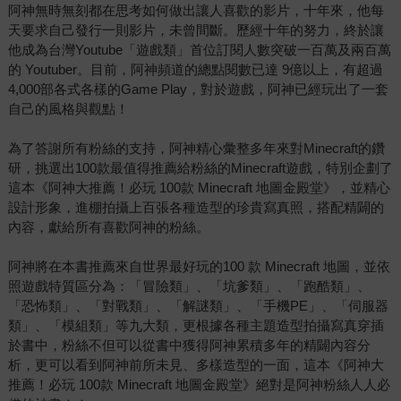
阿神無時無刻都在思考如何做出讓人喜歡的影片，十年來，他每
天要求自己發行一則影片，未曾間斷。歷經十年的努力，終於讓
他成為台灣Youtube「遊戲類」首位訂閱人數突破一百萬及兩百萬
的 Youtuber。目前，阿神頻道的總點閱數已達 9億以上，有超過
4,000部各式各樣的Game Play，對於遊戲，阿神已經玩出了一套
自己的風格與觀點！
為了答謝所有粉絲的支持，阿神精心彙整多年來對Minecraft的鑽
研，挑選出100款最值得推薦給粉絲的Minecraft遊戲，特別企劃了
這本《阿神大推薦！必玩 100款 Minecraft 地圖金殿堂》，並精心
設計形象，進棚拍攝上百張各種造型的珍貴寫真照，搭配精闢的
內容，獻給所有喜歡阿神的粉絲。
阿神將在本書推薦來自世界最好玩的100 款 Minecraft 地圖，並依
照遊戲特質區分為：「冒險類」、「坑爹類」、「跑酷類」、
「恐怖類」、「對戰類」、「解謎類」、「手機PE」、「伺服器
類」、「模組類」等九大類，更根據各種主題造型拍攝寫真穿插
於書中，粉絲不但可以從書中獲得阿神累積多年的精闢內容分
析，更可以看到阿神前所未見、多樣造型的一面，這本《阿神大
推薦！必玩 100款 Minecraft 地圖金殿堂》絕對是阿神粉絲人人必