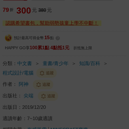
300
79
折
元
380
元
認購希望書包，幫助弱勢孩童上學不中斷！
15
預計最高可得金幣
點
?
100累1點 4點抵1元
HAPPY GO享
折抵無上限
分類：
中文書
＞
童書/青少年
＞
知識/百科
＞
程式設計/電腦
追蹤
作者：
阿神
追蹤
出版社：
尖端
追蹤
出版日：
2019/12/20
適讀年齡：
7~10歲適讀