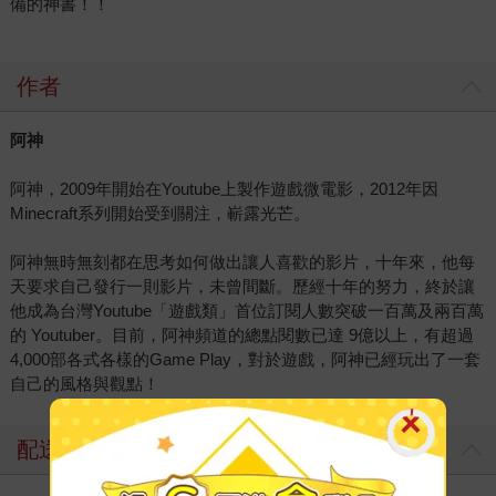
備的神書！！
作者
阿神
阿神，2009年開始在Youtube上製作遊戲微電影，2012年因
Minecraft系列開始受到關注，嶄露光芒。
阿神無時無刻都在思考如何做出讓人喜歡的影片，十年來，他每
天要求自己發行一則影片，未曾間斷。歷經十年的努力，終於讓
他成為台灣Youtube「遊戲類」首位訂閱人數突破一百萬及兩百萬
的 Youtuber。目前，阿神頻道的總點閱數已達 9億以上，有超過
4,000部各式各樣的Game Play，對於遊戲，阿神已經玩出了一套
自己的風格與觀點！
配送方式