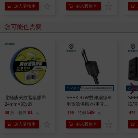
加入購物車
加入購物車
您可能也需要
北極熊美紋遮蔽膠帶
SEEK 47W雙伸縮線車
SE
24mm×30y藍
用電源供應器/車充
器/充
(CU-C471C)
81
599
88
折
特價
元
特價
元
799
479
加入購物車
加入購物車