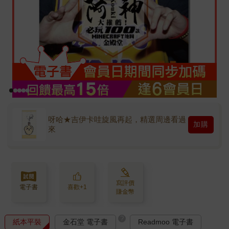
呀哈★吉伊卡哇旋風再起，精選周邊看過
加購
來
寫評價
電子書
喜歡+1
賺金幣
?
紙本平裝
金石堂 電子書
Readmoo 電子書