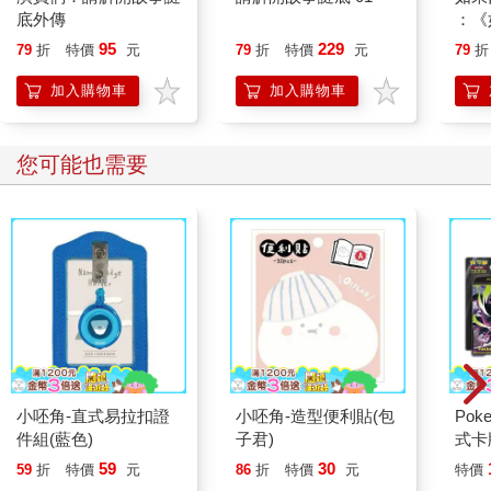
底外傳
：《
喵》
95
229
79
折
特價
元
79
折
特價
元
79
折
【首
加入購物車
加入購物車
您可能也需要
小呸角-直式易拉扣證
小呸角-造型便利貼(包
Po
件組(藍色)
子君)
式卡
化 
59
30
59
折
特價
元
86
折
特價
元
特價
合P