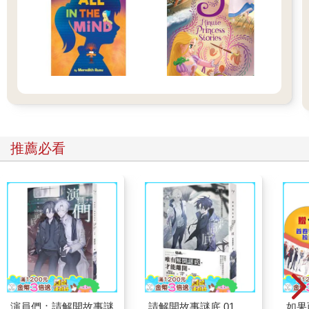
推薦必看
演員們：請解開故事謎
請解開故事謎底 01
如果