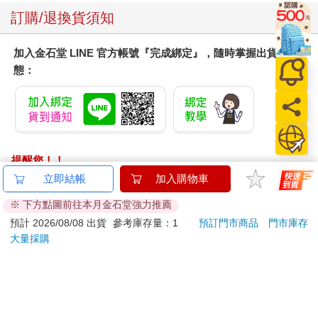
訂購/退換貨須知
加入金石堂 LINE 官方帳號『完成綁定』，隨時掌握出貨動
態：
提醒您！！
金石堂及銀行均不會請您操作ATM! 如接獲電話要求您前往
立即結帳
加入購物車
ATM提款機，請不要聽從指示，以免受騙上當！
※ 下方點圖前往本月金石堂強力推薦
退換貨須知：
預計 2026/08/08 出貨
參考庫存量：1
預訂門市商品
門市庫存
大量採購
**提醒您，鑑賞期不等於試用期，退回商品須為全新狀態**
依據「消費者保護法」第19條及行政院消費者保護處公告之
「通訊交易解除權合理例外情事適用準則」，以下商品購買
後，除商品本身有瑕疵外，將不提供7天的猶豫期：
易於腐敗、保存期限較短或解約時即將逾期。（如：生