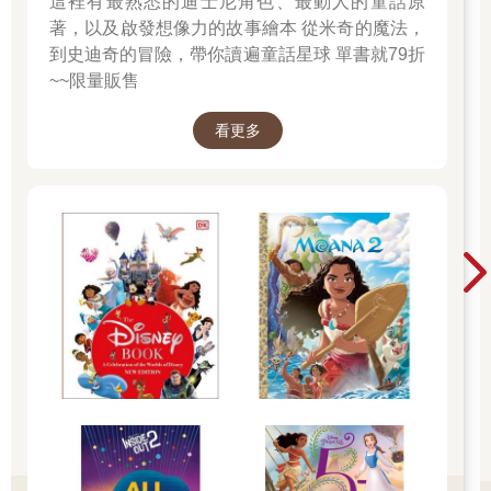
這裡有最熟悉的迪士尼角色、最動人的童話原
著，以及啟發想像力的故事繪本 從米奇的魔法，
到史迪奇的冒險，帶你讀遍童話星球 單書就79折
~~限量販售
看更多