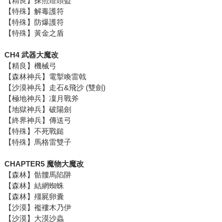
【精良】探照燈頭盔
【特殊】解毒護符
【特殊】防爆護符
【特殊】黃金之盾
CH4 武器大魔改
【精良】機械弓
【森林神兵】電掣喚雷戟
【沙漠神兵】走石&飛沙 (雙劍)
【極地神兵】凜月戰斧
【地獄神兵】破陽劍
【終界神兵】傳送弓
【特殊】不死戰鎚
【特殊】馬格雷雙子
CHAPTER5 魔物大魔改
【森林】骷髏馬陷阱
【森林】結網蜘蛛
【森林】殭屍卵囊
【沙漠】襤褸木乃伊
【沙漠】大漠沙蟲