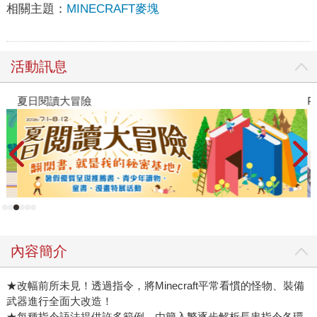
相關主題：
MINECRAFT麥塊
活動訊息
夏日閱讀大冒險
P
內容簡介
★改幅前所未見！透過指令，將Minecraft平常看慣的怪物、裝備
武器進行全面大改造！
★每種指令語法提供許多範例，由簡入繁逐步解析長串指令各環