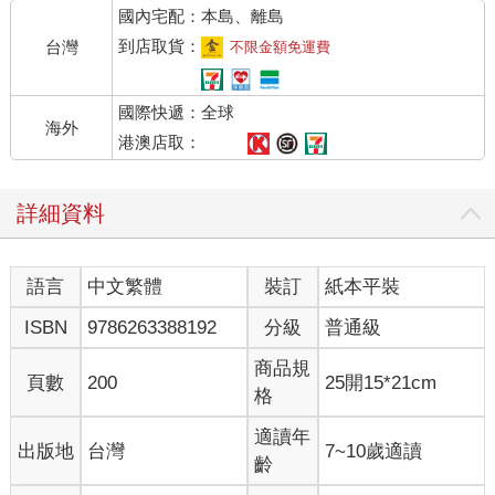
國內宅配：本島、離島
到店取貨：
台灣
不限金額免運費
國際快遞：全球
海外
港澳店取：
詳細資料
語言
中文繁體
裝訂
紙本平裝
ISBN
9786263388192
分級
普通級
商品規
頁數
200
25開15*21cm
格
適讀年
出版地
台灣
7~10歲適讀
齡