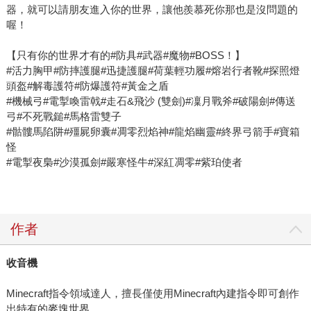
器，就可以請朋友進入你的世界，讓他羨慕死你那也是沒問題的
喔！
【只有你的世界才有的#防具#武器#魔物#BOSS！】
#活力胸甲#防摔護腿#迅捷護腿#荷葉輕功履#熔岩行者靴#探照燈
頭盔#解毒護符#防爆護符#黃金之盾
#機械弓#電掣喚雷戟#走石&飛沙 (雙劍)#凜月戰斧#破陽劍#傳送
弓#不死戰鎚#馬格雷雙子
#骷髏馬陷阱#殭屍卵囊#凋零烈焰神#龍焰幽靈#終界弓箭手#寶箱
怪
#電掣夜梟#沙漠孤劍#嚴寒怪牛#深紅凋零#紫珀使者
作者
收音機
Minecraft指令領域達人，擅長僅使用Minecraft內建指令即可創作
出特有的麥塊世界。