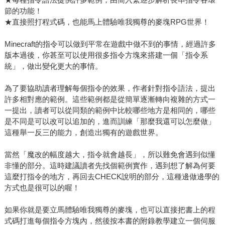
節的功能！
★直接照打程式碼，也能馬上體驗唯我獨尊的麥塊RPG世界！
Minecraft的指令可以做到平常在遊戲中做不到的事情，經過許多
版本過後，你甚至可以使用很多指令方塊來搭建一個「指令系
統」，做出變化更大的事情。
為了要協助讀者理解每個指令的效果，作者針對指令語法，提出
許多相對應的範例。這些範例都是從簡單逐漸轉向複雜的方式一
一提出，讀者可以從同類的範例中比較哪些地方是相同的，哪些
是不同是可以改可以追加的，進而訓練「那麼我還可以怎麼做」
這種舉一反三的能力，創造出獨有的遊戲世界。
當然「魔改的幅度越大，指令就會越長」，所以難免會遇到似懂
非懂的部分。這時建議讀者先找個範例實作，遇到想了解為何要
這麼打指令的地方，再回去CHECK說明的部分，這種邊做邊學的
方式也是很可以的喔！
如果你就是要立馬體驗唯我獨尊的麥塊，也可以直接把書上的程
式碼打進每個指令方塊內，然後按本書的附錄教學建立一個伺服