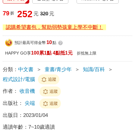
252
79
折
元
320
元
認購希望書包，幫助弱勢孩童上學不中斷！
10
預計最高可得金幣
點
?
100累1點 4點抵1元
HAPPY GO享
折抵無上限
分類：
中文書
＞
童書/青少年
＞
知識/百科
＞
程式設計/電腦
追蹤
作者：
收音機
追蹤
出版社：
尖端
追蹤
出版日：
2023/01/04
適讀年齡：
7~10歲適讀