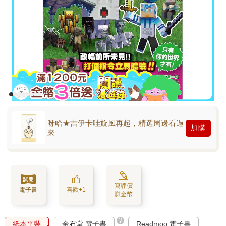
呀哈★吉伊卡哇旋風再起，精選周邊看過
加購
來
寫評價
電子書
喜歡+1
賺金幣
?
紙本平裝
金石堂 電子書
Readmoo 電子書