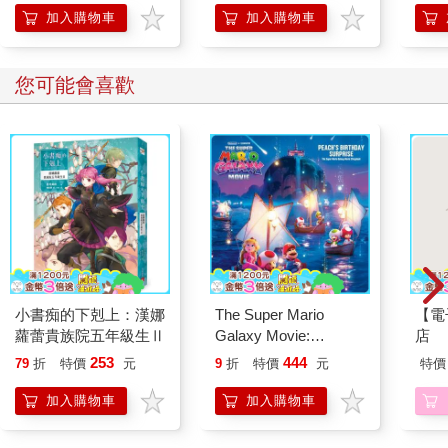
10
加入購物車
加入購物車
您可能會喜歡
小書痴的下剋上：漢娜
The Super Mario
【電
蘿蕾貴族院五年級生Ⅱ
Galaxy Movie:
店
Peach`s Birthday
253
444
79
折
特價
元
9
折
特價
元
特價
Surprise: The Super
Mario Galaxy Movie
加入購物車
加入購物車
Storybook