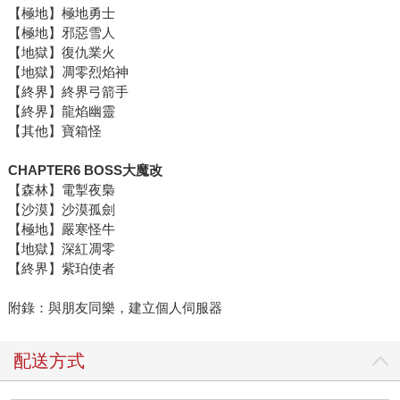
【極地】極地勇士
【極地】邪惡雪人
【地獄】復仇業火
【地獄】凋零烈焰神
【終界】終界弓箭手
【終界】龍焰幽靈
【其他】寶箱怪
CHAPTER6 BOSS大魔改
【森林】電掣夜梟
【沙漠】沙漠孤劍
【極地】嚴寒怪牛
【地獄】深紅凋零
【終界】紫珀使者
附錄：與朋友同樂，建立個人伺服器
配送方式