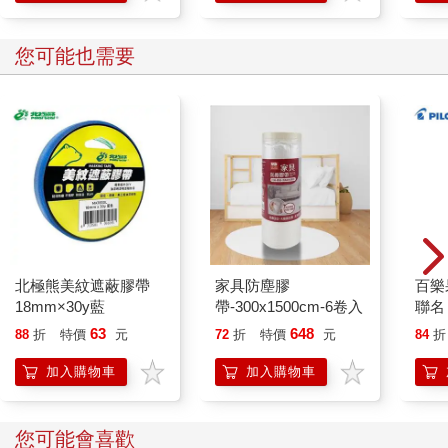
您可能也需要
北極熊美紋遮蔽膠帶
家具防塵膠
百樂果
18mm×30y藍
帶-300x1500cm-6卷入
聯名
63
648
88
折
特價
元
72
折
特價
元
84
折
加入購物車
加入購物車
您可能會喜歡