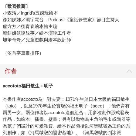
〔
歡喜推薦
〕
小森活／Ingrid’s五感玩繪本
彥如姊姊／環宇電台．Podcast《童話夢想家》節目主持人
盧方方／後青春繪本館主編
鬆餅姐姐說故事／繪本演說工作者
蠟筆哥哥／兒童遊戲與繪本設計師
（依首字筆畫排序）
作者
accototo
福田敏生＋明子
本書作者accototo為一對夫妻：1971年生於日本大阪的福田敏生
（toto），以及1978年生於寶塚的福田明子（acco），他們育有
兩男一女。兩位作者以accototo這個組合，用多種創作形式發表
作品，如繪本、插畫、壁畫；另有以動物為主角的毛巾或陶器等
為孩子們設計的可愛雜貨。繪本作品包括以河馬啵啵為主角的系
列創作，如《河馬啵啵的祕密基地》、《河馬啵啵的剉冰派