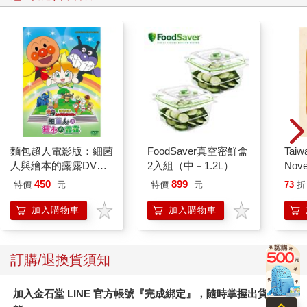
麵包超人電影版：細菌
FoodSaver真空密鮮盒
Taiw
人與繪本的露露DVD-
2入組（中－1.2L）
Nove
平裝版
editi
450
899
特價
元
特價
元
73
折
加入購物車
加入購物車
訂購/退換貨須知
加入金石堂 LINE 官方帳號『完成綁定』，隨時掌握出貨動