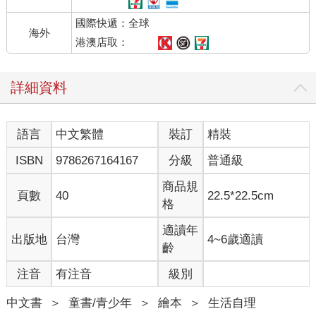
國際快遞：全球
海外
港澳店取：
詳細資料
語言
中文繁體
裝訂
精裝
ISBN
9786267164167
分級
普通級
商品規
頁數
40
22.5*22.5cm
格
適讀年
出版地
台灣
4~6歲適讀
齡
注音
有注音
級別
中文書
＞
童書/青少年
＞
繪本
＞
生活自理