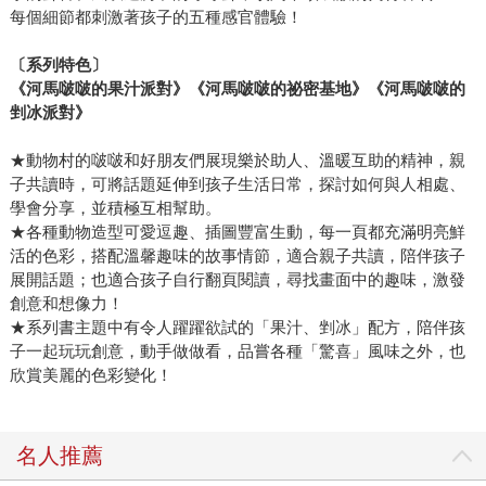
每個細節都刺激著孩子的五種感官體驗！
〔
系列特色
〕
《河馬啵啵的果汁派對》《河馬啵啵的祕密基地》《河馬啵啵的
剉冰派對》
★動物村的啵啵和好朋友們展現樂於助人、溫暖互助的精神，親
子共讀時，可將話題延伸到孩子生活日常，探討如何與人相處、
學會分享，並積極互相幫助。
★各種動物造型可愛逗趣、插圖豐富生動，每一頁都充滿明亮鮮
活的色彩，搭配溫馨趣味的故事情節，適合親子共讀，陪伴孩子
展開話題；也適合孩子自行翻頁閱讀，尋找畫面中的趣味，激發
創意和想像力！
★系列書主題中有令人躍躍欲試的「果汁、剉冰」配方，陪伴孩
子一起玩玩創意，動手做做看，品嘗各種「驚喜」風味之外，也
欣賞美麗的色彩變化！
名人推薦