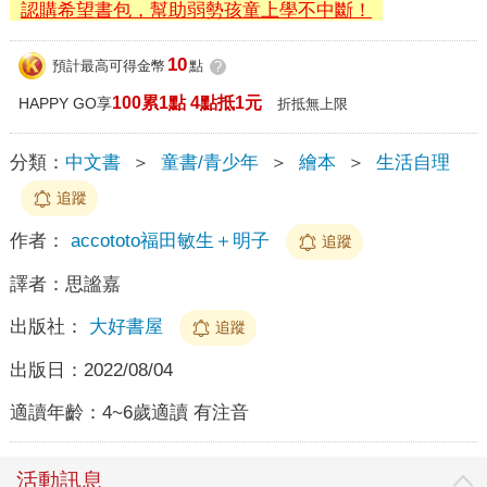
認購希望書包，幫助弱勢孩童上學不中斷！
10
預計最高可得金幣
點
?
100累1點 4點抵1元
HAPPY GO享
折抵無上限
分類：
中文書
＞
童書/青少年
＞
繪本
＞
生活自理
追蹤
作者：
accototo福田敏生＋明子
追蹤
譯者：
思謐嘉
出版社：
大好書屋
追蹤
出版日：
2022/08/04
適讀年齡：
4~6歲適讀 有注音
活動訊息