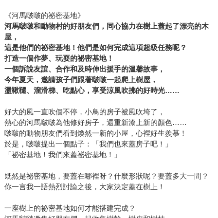
《河馬啵啵的祕密基地》
河馬啵啵和動物村的好朋友們，同心協力在樹上蓋起了漂亮的木
屋，
這是他們的祕密基地！他們是如何完成這項超級任務呢？
打造一個作夢、玩耍的祕密基地！
一個訴說友誼、合作和及時伸出援手的溫馨故事，
今年夏天，邀請孩子們
跟著啵啵
一起爬上樹屋，
盪鞦韆、溜滑梯、吃點心，享受涼風吹拂的好時光……
好大的風一直吹個不停，小鳥的房子被風吹垮了，
熱心的河馬啵啵為他修好房子，還重新漆上新的顏色……
啵啵的動物朋友們看到煥然一新的小屋，心裡好生羨慕！
於是，啵啵提出一個點子：「我們也來蓋房子吧！」
「祕密基地！我們來蓋祕密基地！」
既然是祕密基地，要蓋在哪裡呀？什麼形狀呢？要蓋多大一間？
你一言我一語熱烈討論之後，大家決定蓋在樹上！
一座樹上的祕密基地如何才能搭建完成？