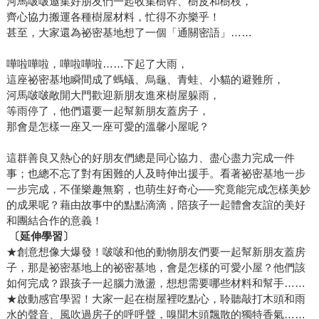
河馬啵啵邀集好朋友們一起收集樹幹、樹皮和樹枝，
齊心協力搬運各種樹屋材料，忙得不亦樂乎！
甚至，大家還為祕密基地想了一個「通關密語」……
嘩啦嘩啦，嘩啦嘩啦……下起了大雨，
這座祕密基地瞬間成了螞蟻、烏龜、青蛙、小貓的避難所，
河馬啵啵敞開大門歡迎新朋友進來樹屋躲雨，
等雨停了，他們還要一起幫新朋友蓋房子，
那會是怎樣一座又一座可愛的溫馨小屋呢？
這群善良又熱心的好朋友們總是同心協力、盡心盡力完成一件
事；也總不忘了對有困難的人及時伸出援手。看著祕密基地一步
一步完成，不僅樂趣無窮，也萌生好奇心──究竟能完成怎樣美妙
的成果呢？藉由故事中的點點滴滴，陪孩子一起體會友誼的美好
和團結合作的意義！
〔
延伸學習
〕
★創意想像大爆發！啵啵和他的動物朋友們要一起幫新朋友蓋房
子，那是祕密基地上的祕密基地，會是怎樣的可愛小屋？他們該
如何完成？跟孩子一起腦力激盪，想想需要哪些材料和幫手……
★啟動感官學習！大家一起在樹屋裡吃點心，聆聽敲打木頭和雨
水的聲音、風吹過房子的呼呼聲，嗅聞木頭飄散的獨特香氣……