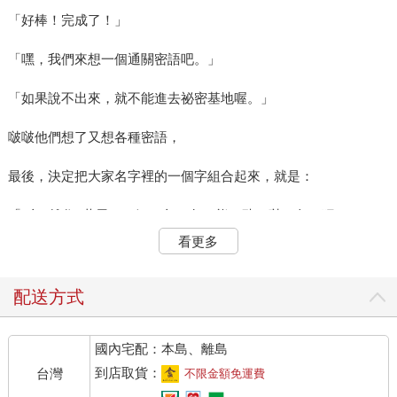
「好棒！完成了！」
「嘿，我們來想一個通關密語吧。」
「如果說不出來，就不能進去祕密基地喔。」
啵啵他們想了又想各種密語，
最後，決定把大家名字裡的一個字組合起來，就是：
「2鳥5雄住8巷里」（鱷、鳥、兔、熊、豬、啵、象、狸）。
看更多
「我……會忘記，所以我寫下來喔。」
小豬一邊說，一邊做了一個木牌，把它立了起來。
配送方式
國內宅配：本島、離島
到店取貨：
台灣
不限金額免運費