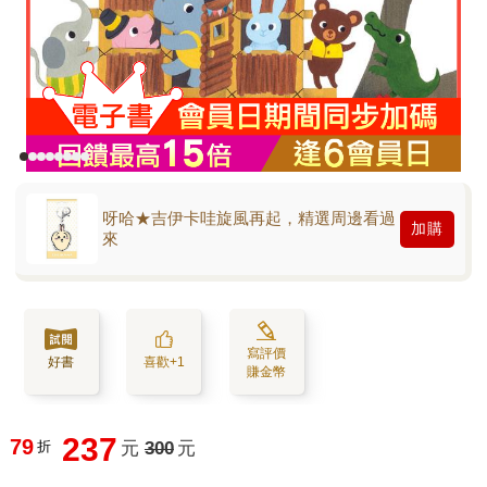
呀哈★吉伊卡哇旋風再起，精選周邊看過
加購
來
寫評價
好書
喜歡+1
賺金幣
237
79
折
元
300
元