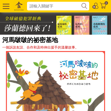
0
河馬啵啵的祕密基地
一個訴說友誼、合作和及時伸出援手的溫馨故事。