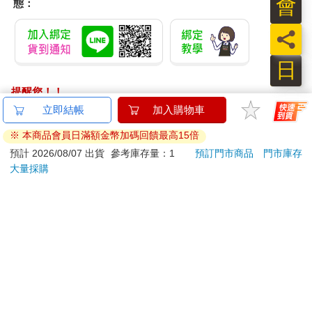
會
態：
員
日
提醒您！！
金石堂及銀行均不會請您操作ATM! 如接獲電話要求您前往
立即結帳
加入購物車
ATM提款機，請不要聽從指示，以免受騙上當！
※ 本商品會員日滿額金幣加碼回饋最高15倍
退換貨須知：
預計 2026/08/07 出貨
參考庫存量：1
預訂門市商品
門市庫存
大量採購
**提醒您，鑑賞期不等於試用期，退回商品須為全新狀態**
依據「消費者保護法」第19條及行政院消費者保護處公告之
「通訊交易解除權合理例外情事適用準則」，以下商品購買
後，除商品本身有瑕疵外，將不提供7天的猶豫期：
易於腐敗、保存期限較短或解約時即將逾期。（如：生
鮮食品）
依消費者要求所為之客製化給付。（客製化商品）
報紙、期刊或雜誌。（含MOOK、外文雜誌）
經消費者拆封之影音商品或電腦軟體。