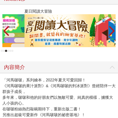
夏日閱讀大冒險
P
內容簡介
「河馬啵啵」系列繪本，2022年夏天可愛回歸！
《河馬啵啵的果汁派對》&《河馬啵啵的剉冰派對》曾經陪伴一大
群孩子成長，
多年來，啵啵和他的好朋友們以無敵可愛、純真的模樣，擄獲大
人小孩的心。
在啵啵粉絲熱烈敲碗期待下，重新出版二書！
另推出超級可愛新作《河馬啵啵的祕密基地》！