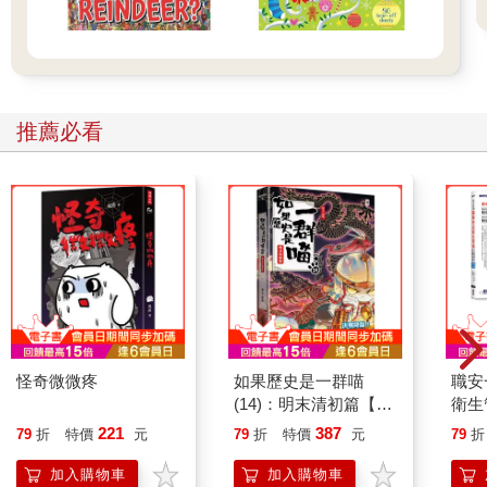
推薦必看
怪奇微微疼
如果歷史是一群喵
職安
(14)：明末清初篇【萌
衛生
貓漫畫學歷史】
攻略｜
221
387
79
折
特價
元
79
折
特價
元
79
折
加入購物車
加入購物車