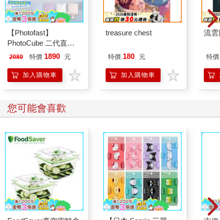
【Photofast】
treasure chest
流雲
PhotoCube 二代直插
式 雙系統手機備份方
1890
180
特價
元
特價
元
特價
2080
塊Slim(iOS蘋果/安卓
通用版)
加入購物車
加入購物車
您可能會喜歡