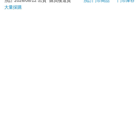
預計 2026/08/12 出貨
購買後進貨
預訂門市商品
門市庫存
大量採購
**提醒您，鑑賞期不等於試用期，退回商品須為全新狀態**
依據「消費者保護法」第19條及行政院消費者保護處公告之
「通訊交易解除權合理例外情事適用準則」，以下商品購買
後，除商品本身有瑕疵外，將不提供7天的猶豫期：
易於腐敗、保存期限較短或解約時即將逾期。（如：生
鮮食品）
依消費者要求所為之客製化給付。（客製化商品）
報紙、期刊或雜誌。（含MOOK、外文雜誌）
經消費者拆封之影音商品或電腦軟體。
非以有形媒介提供之數位內容或一經提供即為完成之線
上服務，經消費者事先同意始提供。（如：電子書、電
子雜誌、下載版軟體、虛擬商品…等）
已拆封之個人衛生用品。（如：內衣褲、刮鬍刀、除毛
刀…等）
若非上列種類商品，均享有到貨7天的猶豫期（含例假
日）。
辦理退換貨時，商品（組合商品恕無法接受單獨退貨）必須
是您收到商品時的原始狀態（包含商品本體、配件、贈品、