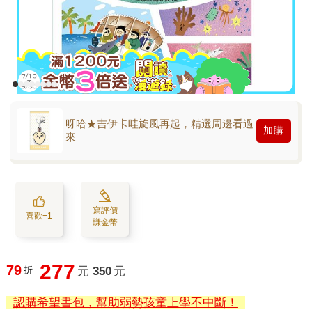
呀哈★吉伊卡哇旋風再起，精選周邊看過
加購
來
寫評價
喜歡+1
賺金幣
277
79
折
元
350
元
認購希望書包，幫助弱勢孩童上學不中斷！