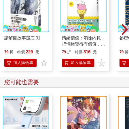
請解開故事謎底 01
情緒價值：消除內耗，
祕密
把情緒變得有價值，跟
誰都能自在相處
229
316
79
折
特價
元
79
折
特價
元
79
折
加入購物車
加入購物車
您可能也需要