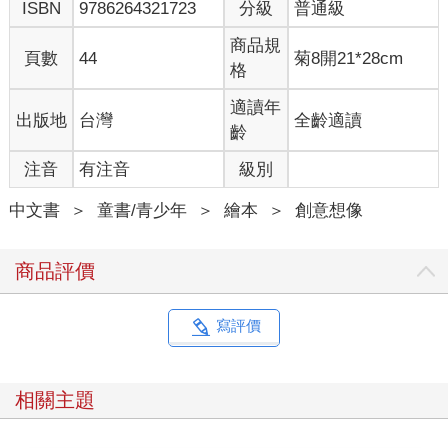
ISBN
9786264321723
分級
普通級
商品規
頁數
44
菊8開21*28cm
格
適讀年
出版地
台灣
全齡適讀
齡
注音
有注音
級別
中文書
＞
童書/青少年
＞
繪本
＞
創意想像
商品評價
寫評價
相關主題