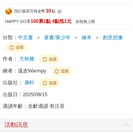
10
預計最高可得金幣
點
?
100累1點 4點抵1元
HAPPY GO享
折抵無上限
分類：
中文書
＞
童書/青少年
＞
繪本
＞
創意想像
追蹤
作者：
方秋雅
追蹤
繪者：
溫皮Warmpy
追蹤
出版社：
康軒
追蹤
出版日：
2025/09/15
適讀年齡：
全齡適讀 有注音
活動訊息