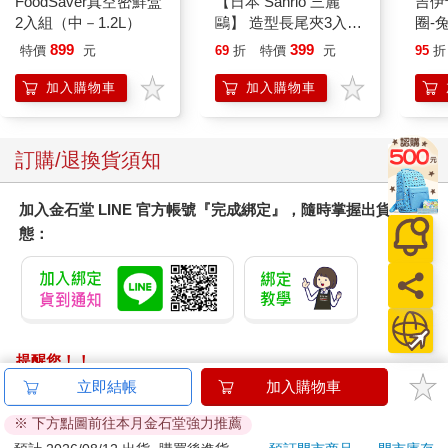
FoodSaver真空密鮮盒
【日本 Sanrio 三麗
吉伊卡哇 
2入組（中－1.2L）
鷗】 造型長尾夾3入組
圈-
(8款可選) 凱蒂貓 Hello
899
399
特價
元
69
折
特價
元
95
折
Kitty 庫洛米 布丁狗 酷
企鵝
加入購物車
加入購物車
訂購/退換貨須知
加入金石堂 LINE 官方帳號『完成綁定』，隨時掌握出貨動
態：
提醒您！！
金石堂及銀行均不會請您操作ATM! 如接獲電話要求您前往
立即結帳
加入購物車
ATM提款機，請不要聽從指示，以免受騙上當！
※ 下方點圖前往本月金石堂強力推薦
退換貨須知：