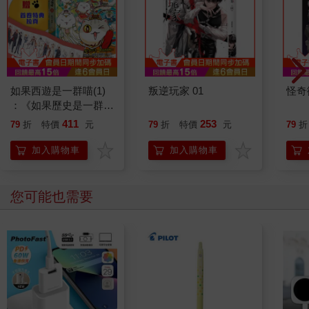
如果西遊是一群喵(1)
叛逆玩家 01
怪奇
：《如果歷史是一群
喵》作者最新力作，附
411
253
79
折
特價
元
79
折
特價
元
79
折
【首卷特典】拉頁
加入購物車
加入購物車
您可能也需要