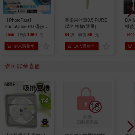
【PhotoFast】
百樂果汁筆0.5 PURE
DA
PhotoCube PD 備份方
聯名 檸檬(限量)
機後置
塊 備份神器｜充電自
用
1490
38
特價
元
84
折
特價
元
1890
1690
動備份
加入購物車
加入購物車
您可能會喜歡