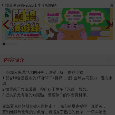
夏日閱讀大冒險
飢
內容簡介
一起加入保護地球的任務，改變，從一點點開始！
1.配合聯合國宣布的17項SDGs目標，指引全球共同努力、邁向永
續。
2.擴展親子共讀議題，帶給孩子更多「永續」觀念。
3.提供多元有趣的知識點，豐富孩子的學習資料庫。
鯊魚夏克的好朋友被人類抓走了，傷心的夏克變得一直消沉，
直到他聽到珊瑚的求救聲，還遇見了熱心的夏拉，一切開始改