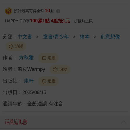
10
預計最高可得金幣
點
?
100累1點 4點抵1元
HAPPY GO享
折抵無上限
分類：
中文書
＞
童書/青少年
＞
繪本
＞
創意想像
追蹤
作者：
方秋雅
追蹤
繪者：
溫皮Warmpy
追蹤
出版社：
康軒
追蹤
出版日：
2025/09/15
適讀年齡：
全齡適讀 有注音
活動訊息