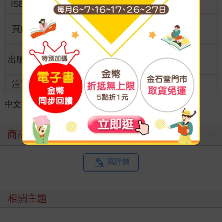
ISBN
9786264321723
分級
普通級
商品規
頁數
44
菊8開21*28cm
格
適讀年
出版地
台灣
全齡適讀
齡
注音
有注音
級別
中文書
＞
童書/青少年
＞
繪本
＞
創意想像
商品評價
寫評價
相關主題