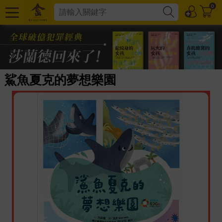
0
鯊魚夏克的夢想樂園