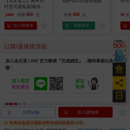
【太星電工】風神14
如夢似幻的愛情體驗
吉伊
吋壁式通風扇(吸排風
機)
850
350
特價
元
特價
元
96
折
1499
加入購物車
預購限定
訂購/退換貨須知
加入金石堂 LINE 官方帳號『完成綁定』，隨時掌握出貨動
會
態：
員
日
提醒您！！
金石堂及銀行均不會請您操作ATM! 如接獲電話要求您前往
立即結帳
加入購物車
ATM提款機，請不要聽從指示，以免受騙上當！
※ 本商品會員日滿額金幣加碼回饋最高15倍
退換貨須知：