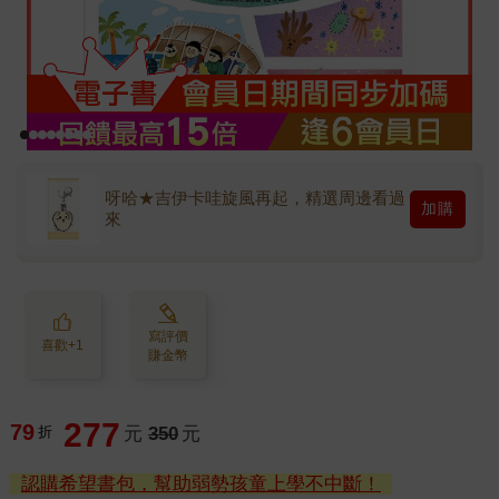
呀哈★吉伊卡哇旋風再起，精選周邊看過
加購
來
寫評價
喜歡+1
賺金幣
277
79
折
元
350
元
認購希望書包，幫助弱勢孩童上學不中斷！