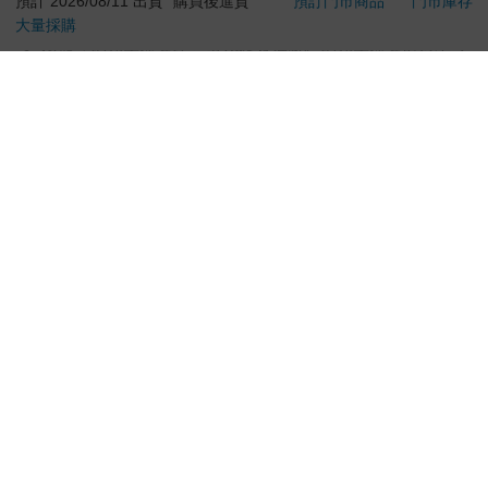
預計 2026/08/11 出貨
購買後進貨
預訂門市商品
門市庫存
大量採購
**提醒您，鑑賞期不等於試用期，退回商品須為全新狀態**
依據「消費者保護法」第19條及行政院消費者保護處公告之
「通訊交易解除權合理例外情事適用準則」，以下商品購買
後，除商品本身有瑕疵外，將不提供7天的猶豫期：
易於腐敗、保存期限較短或解約時即將逾期。（如：生
鮮食品）
依消費者要求所為之客製化給付。（客製化商品）
報紙、期刊或雜誌。（含MOOK、外文雜誌）
經消費者拆封之影音商品或電腦軟體。
非以有形媒介提供之數位內容或一經提供即為完成之線
上服務，經消費者事先同意始提供。（如：電子書、電
子雜誌、下載版軟體、虛擬商品…等）
已拆封之個人衛生用品。（如：內衣褲、刮鬍刀、除毛
刀…等）
若非上列種類商品，均享有到貨7天的猶豫期（含例假
日）。
辦理退換貨時，商品（組合商品恕無法接受單獨退貨）必須
是您收到商品時的原始狀態（包含商品本體、配件、贈品、