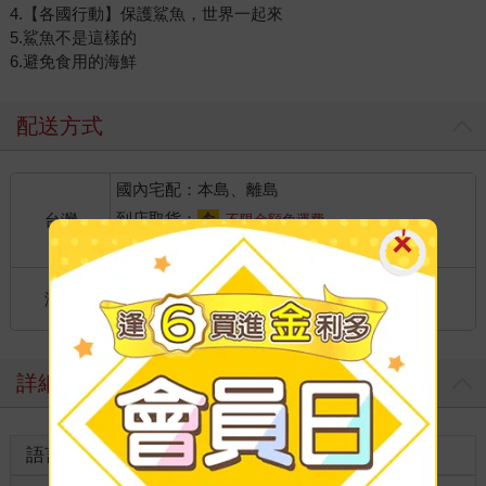
4.【各國行動】保護鯊魚，世界一起來
5.鯊魚不是這樣的
6.避免食用的海鮮
配送方式
國內宅配：本島、離島
到店取貨：
台灣
不限金額免運費
國際快遞：全球
海外
港澳店取：
詳細資料
語言
中文繁體
裝訂
精裝