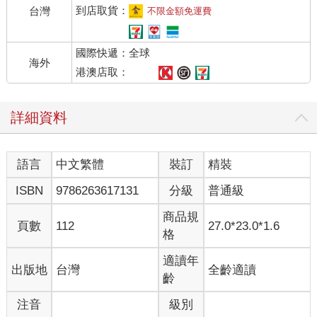
到店取貨：
台灣
不限金額免運費
國際快遞：全球
海外
港澳店取：
詳細資料
語言
中文繁體
裝訂
精裝
ISBN
9786263617131
分級
普通級
商品規
頁數
112
27.0*23.0*1.6
格
適讀年
出版地
台灣
全齡適讀
齡
注音
級別