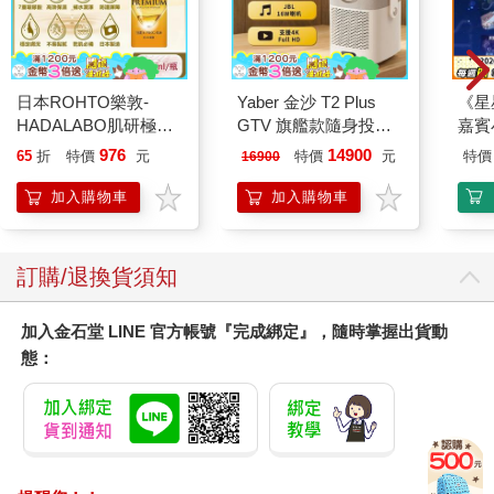
日本ROHTO樂敦-
Yaber 金沙 T2 Plus
《星
HADALABO肌研極潤
GTV 旗艦款隨身投影
嘉賓
金緻7重玻尿酸高效保
機
976
14900
65
折
特價
元
特價
元
特價
16900
濕潤澤特濃精華乳液
140ml/金瓶(Premium
加入購物車
加入購物車
臉部肌膚護理乳霜,素
顏保養乾肌水凝乳)
訂購/退換貨須知
加入金石堂 LINE 官方帳號『完成綁定』，隨時掌握出貨動
態：