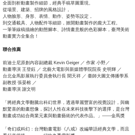
全面剖析動畫製作細節，經典手稿草圖重現。
從場景、建築、招牌的風格設計，
人物臉形、身形、表情、動作、姿勢等設定，
到交通載具、人物配件等細節，掀開動畫製作的龐大工程。
一筆筆線稿描繪的動態腳本、詩情畫意般的色彩腳本，臺灣美術
動畫實力全集合！
聯合推薦
前迪士尼原創內容副總裁 Kevin Geiger ／ 作家 小野／
動畫導演 王登鈺 ／ 北藝大電影與新媒體學院院長 史明輝 ／
台北金馬影展執行委員會執行長 聞天祥 ／ 臺師大圖文傳播學系
副教授 張晏榕 ／
動畫導演 謝文明
「將經典文學翻騰出科幻世界，透過華麗豐富的視覺設計，與幽
默驚喜的動畫想像，探討人性在未來科技衝擊下的選擇，是台灣
動畫成功結合商業元素與動畫藝術的代表作品。」――金馬獎
「奇幻或科幻：台灣動畫電影《八戒》改編華語經典文學，而且