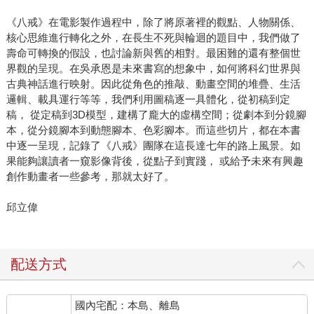
《八戒》在電影製作過程中，除了將原著裡的觀點、人物關係、
核心思維進行轉化之外，在長生不死與輪迴的題目中，我們做了
壽命可轉換的假設，也討論新與舊的相對。最困難的還有整個世
界觀的呈現。在吳承恩是未來書寫的想象中，如何將科幻世界與
古典神話進行映射。因此從角色的推敲、動畫空間的堆疊、生活
邏輯、載具運行等等，我們利用圖稿逐一具體化，從初稿到定
稿， 從定稿到3D模型，建構了龐大的虛構空間；從劇本到分鏡腳
本，從分鏡腳本到動態腳本、色彩腳本。而這些切片，都在本書
中逐一呈現，記錄了《八戒》團隊在這長達七年的路上風景。如
果能夠讓讀者一窺影像背後，從點子到實踐， 或給予未來有興趣
創作動畫者一些參考，那就太好了。
邱立偉
配送方式
國內宅配：本島、離島