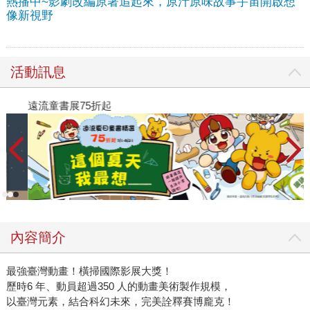
熱播中~影劇改編原著追起來，原汁原味故事宇宙開啟想
像新視野
活動訊息
遠流童書展75折起
內容簡介
最強臺灣動畫！橫掃國際影展大獎！
歷時6 年、動員超過350 人的動畫美術製作規模，
以臺灣元素，結合科幻未來，完美詮釋賽博龐克！