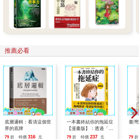
推薦必看
底層邏輯：看清這個世
一本書終結你的拖延症
臺灣
界的底牌
【漫畫版】：透過「小
行動」打開大腦的行動
316
237
79
折
特價
元
79
折
特價
元
79
折