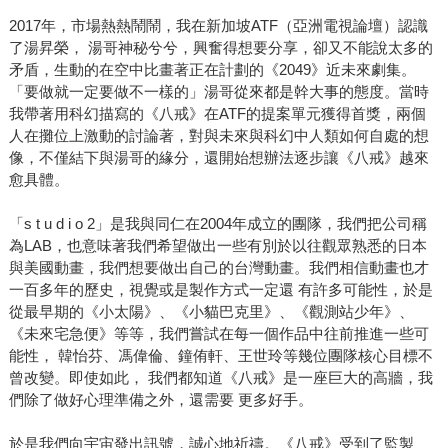
2017年，市場熱熱鬧鬧，我在新加坡ATF（亞洲電視論壇）認識
了湯昇榮， 湯哥神秘兮兮，興奮得想要分享，卻又不能說太多的
矛盾，生動的在空中比畫著正在計劃的《2049》近未來劇集。
「要做就一定要做不一樣的」湯哥從來都是幹大事的態度。當時
我帶著用科幻描寫的《八戒》在ATF的提案單元獲得首獎，兩個
人在攤位上激動的討論著，對與未來與科幻中人類如何自處的想
像，不僅結下與湯哥的緣分，還開始想辦法逐步讓《八戒》越來
愈具體。
「s t u d i o 2」是我與同仁在2004年成立的團隊，我們把公司稱
為LAB，也意味著我們希望做出一些有別於以往觀眾熟悉的日本
與美國動畫，我們想要做出自己的台灣動畫。我們相信動畫也才
一百多年的歷史，視覺或是製作方式一定還 有許多可能性，於是
從最早期的《小太陽》、《小貓巴克里》、《觀測站少年》、
《未來宅急便》等等，我們嘗試在每一個作品中往前推進一些可
能性， 韓怡芬、馮偉倫、鐘侑軒、王世玲等幾位團隊核心目標不
曾改變。即使如此， 我們都知道《八戒》是一座巨大的高牆，我
們除了做好心理準備之外，還需要 更多好手。
於是我們向宇宙發出訊號，誠心地祈禱。《八戒》受到了監製