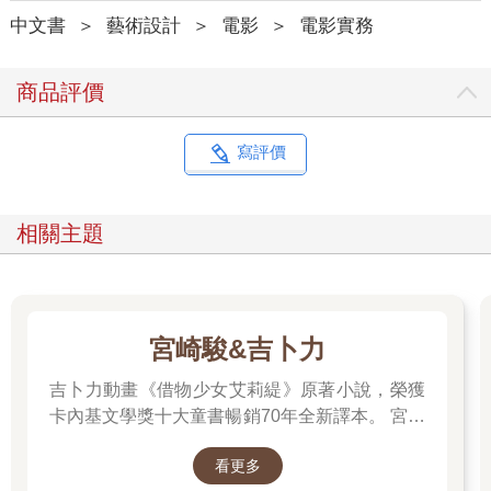
中文書
＞
藝術設計
＞
電影
＞
電影實務
商品評價
寫評價
相關主題
宮崎駿&吉卜力
吉卜力動畫《借物少女艾莉緹》原著小說，榮獲
卡內基文學獎十大童書暢銷70年全新譯本。 宮崎
駿多年前接受專訪時曾說：「我們都跟小小人一
看更多
樣，過著不穩定的生活……我們是借住在這個世