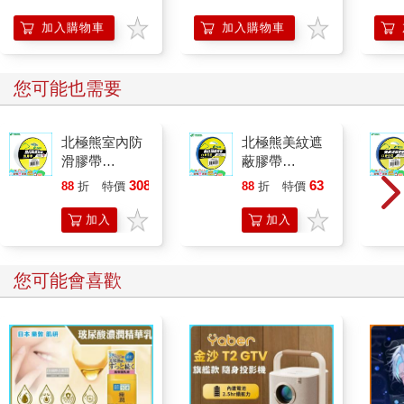
開關，懶人也能變身
「行動派」的37個科
加入購物車
加入購物車
學方法
您可能也需要
北極熊室內防
北極熊美紋遮
滑膠帶
蔽膠帶
48mm×5M透
18mm×30y藍
308
63
88
折
特價
元
88
折
特價
元
明
加入
加入
購物
購物
車
車
您可能會喜歡