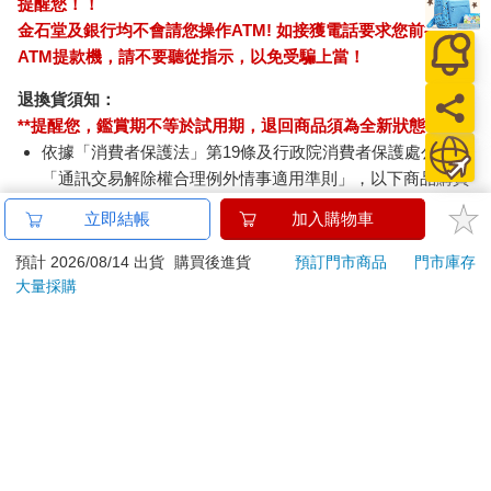
提醒您！！
金石堂及銀行均不會請您操作ATM! 如接獲電話要求您前往
ATM提款機，請不要聽從指示，以免受騙上當！
退換貨須知：
**提醒您，鑑賞期不等於試用期，退回商品須為全新狀態**
依據「消費者保護法」第19條及行政院消費者保護處公告之
「通訊交易解除權合理例外情事適用準則」，以下商品購買
後，除商品本身有瑕疵外，將不提供7天的猶豫期：
立即結帳
加入購物車
易於腐敗、保存期限較短或解約時即將逾期。（如：生
鮮食品）
預計 2026/08/14 出貨
購買後進貨
預訂門市商品
門市庫存
依消費者要求所為之客製化給付。（客製化商品）
大量採購
報紙、期刊或雜誌。（含MOOK、外文雜誌）
經消費者拆封之影音商品或電腦軟體。
非以有形媒介提供之數位內容或一經提供即為完成之線
上服務，經消費者事先同意始提供。（如：電子書、電
子雜誌、下載版軟體、虛擬商品…等）
已拆封之個人衛生用品。（如：內衣褲、刮鬍刀、除毛
刀…等）