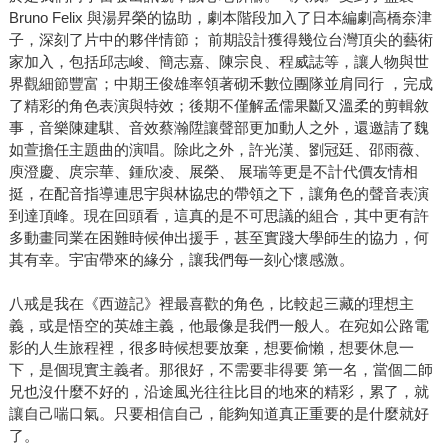
Bruno Felix 與湯昇榮的協助，劇本階段加入了日本編劇高橋奈津
子，深刻了片中的夥伴情節； 前期設計獲得幾位台灣頂尖的藝術
家加入，包括邱志峻、簡志嘉、陳宗良、程威誌等，讓人物與世
界觀細節豐富；中期王俊雄率領著砌禾數位團隊並肩同行 ，完成
了精彩的角色表演與特效；後期不僅解孟儒果斷又溫柔的剪輯敘
事，音樂陳建騏、音效蔡瀚陞讓聲部更加動人之外，還邀請了魏
如萱擔任主題曲的演唱。除此之外，許光漢、劉冠廷、邵雨薇、
庾澄慶、庹宗華、鍾欣凌、展榮、 展瑞等更是不計代價友情相
挺，在配音指導連思宇與林協忠的帶領之下，讓角色的聲音表演
到達頂峰。現在回頭看，這真的是不可思議的組合，其中更有許
多動畫同業在困難時候伸出援手，甚至實踐大學師生的協力，何
其有幸。宇宙帶來的緣分，讓我們每一刻心懷感激。
八戒是我在《西遊記》裡最喜歡的角色，比較起三藏的理想主
義，或是悟空的英雄主義，他最像是我們一般人。在宛如公路電
影的人生旅程裡，很多時候想要放棄，想要偷懶，想要休息一
下，是個現實主義者。那很好，不需要非得要 第一名，當個二師
兄也沒什麼不好的，沿途風光往往比目的地來的精彩，累了，就
讓自己喘口氣。只要相信自己，能夠知道真正重要的是什麼就好
了。