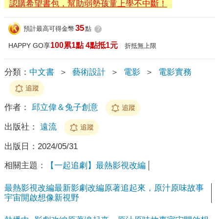
認購希望書包，幫助弱勢孩童上學不中斷！
35
預計最高可得金幣
點
?
100累1點 4點抵1元
HAPPY GO享
折抵無上限
分類：
中文書
＞
藝術設計
＞
電影
＞
電影實務
追蹤
作者：
邱立偉＆兔子創意
追蹤
出版社：
遠流
追蹤
出版日：
2024/05/31
相關主題：
【一起追劇】最熱影視改編
最熱影視改編最新影劇改編原著追起來，原汁原味故事
宇宙開啟想像新視野