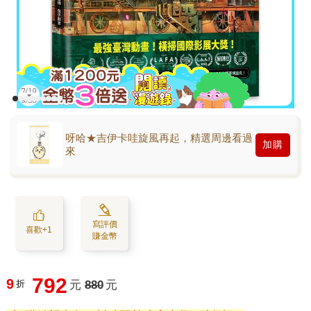
呀哈★吉伊卡哇旋風再起，精選周邊看過
加購
來
寫評價
喜歡+1
賺金幣
792
9
折
元
880
元