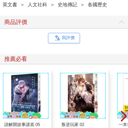
英文書
＞
人文社科
＞
史地傳記
＞
各國歷史
商品評價
寫評價
推薦必看
請解開故事謎底 05
叛逆玩家 02
一本