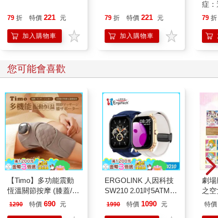
症：
開大
221
221
79
折
特價
元
79
折
特價
元
79
折
人也
的3
加入購物車
加入購物車
您可能會喜歡
【Timo】多功能震動
ERGOLINK 人因科技
劇場版
恆溫關節按摩 (膝蓋/
SW210 2.01吋5ATM游
之空
肩/手肘通用) 無線充電
泳心率血氧藍牙通話腕
樂部 
690
1090
特價
元
特價
元
特價
1290
1990
加熱護膝 智能震動護
錶
Par