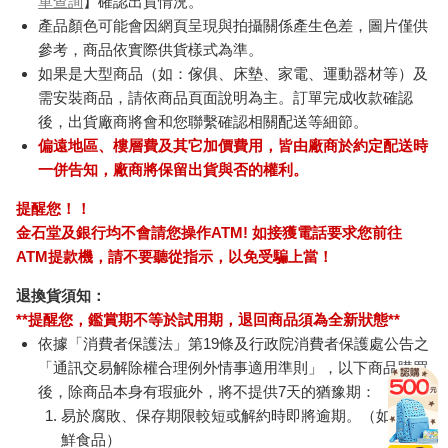
單查詢
】確認出貨情況。
產品顏色可能會因網頁呈現與拍攝關係產生色差，圖片僅供
參考，商品依實際供貨樣式為準。
如果是大型商品（如：傢俱、床墊、家電、運動器材等）及
需安裝商品，請依商品頁面說明為主。訂單完成收款確認
後，出貨廠商將會和您聯繫確認相關配送等細節。
偏遠地區、樓層費及其它加價費用，皆由廠商於約定配送時
一併告知，廠商將保留出貨與否的權利。
提醒您！！
金石堂及銀行均不會請您操作ATM! 如接獲電話要求您前往
ATM提款機，請不要聽從指示，以免受騙上當！
退換貨須知：
**提醒您，鑑賞期不等於試用期，退回商品須為全新狀態**
依據「消費者保護法」第19條及行政院消費者保護處公告之
「通訊交易解除權合理例外情事適用準則」，以下商品購買
後，除商品本身有瑕疵外，將不提供7天的猶豫期：
易於腐敗、保存期限較短或解約時即將逾期。（如：生
鮮食品）