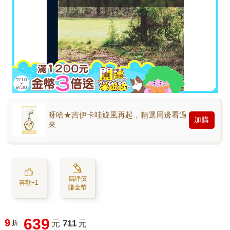
呀哈★吉伊卡哇旋風再起，精選周邊看過
加購
來
寫評價
喜歡+1
賺金幣
639
9
折
元
711
元