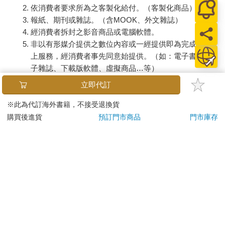
依消費者要求所為之客製化給付。（客製化商品）
報紙、期刊或雜誌。（含MOOK、外文雜誌）
經消費者拆封之影音商品或電腦軟體。
非以有形媒介提供之數位內容或一經提供即為完成之線
上服務，經消費者事先同意始提供。（如：電子書、電
子雜誌、下載版軟體、虛擬商品…等）
已拆封之個人衛生用品。（如：內衣褲、刮鬍刀、除毛
立即代訂
刀…等）
若非上列種類商品，均享有到貨7天的猶豫期（含例假
※此為代訂海外書籍，不接受退換貨
日）。
購買後進貨
預訂門市商品
門市庫存
辦理退換貨時，商品（組合商品恕無法接受單獨退貨）必須
是您收到商品時的原始狀態（包含商品本體、配件、贈品、
保證書、所有附隨資料文件及原廠內外包裝…等），請勿直
接使用原廠包裝寄送，或於原廠包裝上黏貼紙張或書寫文
字。
退回商品若無法回復原狀，將請您負擔回復原狀所需費用，
嚴重時將影響您的退貨權益。