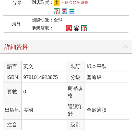
到店取貨：
台灣
不限金額免運費
國際快遞：全球
海外
港澳店取：
詳細資料
語言
英文
裝訂
紙本平裝
ISBN
9781014923875
分級
普通級
商品規
頁數
0
格
適讀年
出版地
美國
全齡適讀
齡
注音
級別