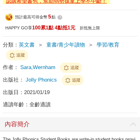
認購希望書包，幫助弱勢孩童上學不中斷！
5
預計最高可得金幣
點
?
100累1點 4點抵1元
HAPPY GO享
折抵無上限
分類：
英文書
＞
童書/青少年讀物
＞
學習/教育
追蹤
作者：
Sara,Wernham
追蹤
出版社：
Jolly Phonics
追蹤
出版日：
2021/01/19
適讀年齡：
全齡適讀
內容簡介
The Jolly Phonics Student Books are write-in student books provi