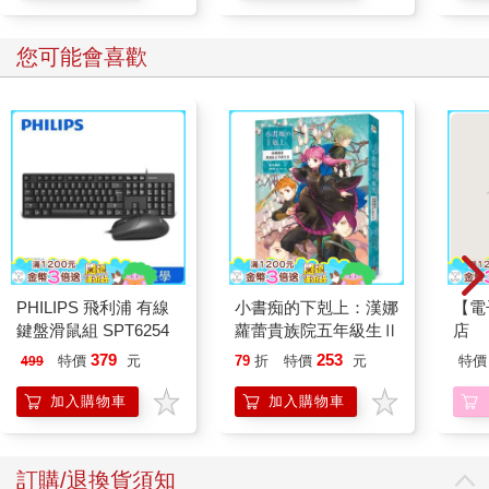
您可能會喜歡
PHILIPS 飛利浦 有線
小書痴的下剋上：漢娜
【電
鍵盤滑鼠組 SPT6254
蘿蕾貴族院五年級生Ⅱ
店
379
253
特價
元
79
折
特價
元
特價
499
加入購物車
加入購物車
訂購/退換貨須知