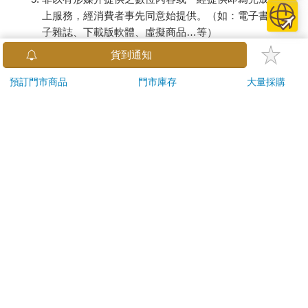
上服務，經消費者事先同意始提供。（如：電子書、電
子雜誌、下載版軟體、虛擬商品…等）
已拆封之個人衛生用品。（如：內衣褲、刮鬍刀、除毛
貨到通知
刀…等）
若非上列種類商品，均享有到貨7天的猶豫期（含例假
預訂門市商品
門市庫存
大量採購
日）。
辦理退換貨時，商品（組合商品恕無法接受單獨退貨）必須
是您收到商品時的原始狀態（包含商品本體、配件、贈品、
保證書、所有附隨資料文件及原廠內外包裝…等），請勿直
接使用原廠包裝寄送，或於原廠包裝上黏貼紙張或書寫文
字。
退回商品若無法回復原狀，將請您負擔回復原狀所需費用，
嚴重時將影響您的退貨權益。