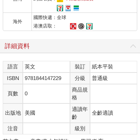
國際快遞：全球
海外
港澳店取：
詳細資料
語言
英文
裝訂
紙本平裝
ISBN
9781844147229
分級
普通級
商品規
頁數
0
格
適讀年
出版地
美國
全齡適讀
齡
注音
級別