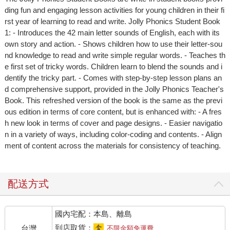
ding fun and engaging lesson activities for young children in their fi
rst year of learning to read and write. Jolly Phonics Student Book
1: - Introduces the 42 main letter sounds of English, each with its
own story and action. - Shows children how to use their letter-sou
nd knowledge to read and write simple regular words. - Teaches th
e first set of tricky words. Children learn to blend the sounds and i
dentify the tricky part. - Comes with step-by-step lesson plans an
d comprehensive support, provided in the Jolly Phonics Teacher's
Book. This refreshed version of the book is the same as the previ
ous edition in terms of core content, but is enhanced with: - A fres
h new look in terms of cover and page designs. - Easier navigatio
n in a variety of ways, including color-coding and contents. - Align
ment of content across the materials for consistency of teaching.
配送方式
國內宅配：本島、離島
到店取貨：
台灣
不限金額免運費