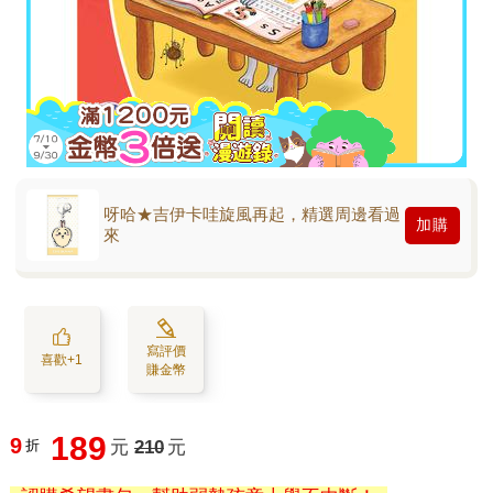
呀哈★吉伊卡哇旋風再起，精選周邊看過
加購
來
寫評價
喜歡+1
賺金幣
189
9
折
元
210
元