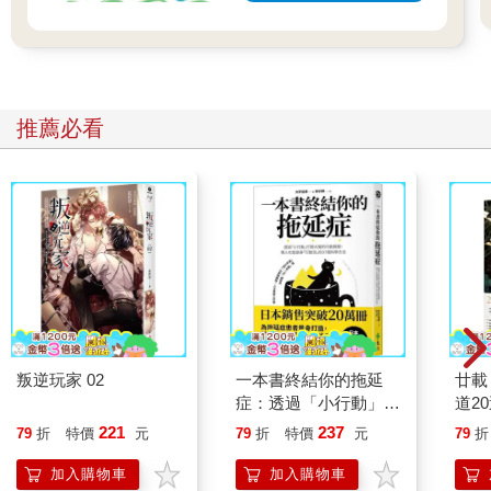
推薦必看
叛逆玩家 02
一本書終結你的拖延
廿載
症：透過「小行動」打
道2
開大腦的行動開關，懶
221
237
79
折
特價
元
79
折
特價
元
79
折
人也能變身「行動派」
的37個科學方法
加入購物車
加入購物車