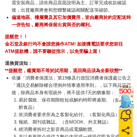
需安裝商品，請依商品頁面說明為主。訂單完成收款確認
後，出貨廠商將會和您聯繫確認相關配送等細節。
偏遠地區、樓層費及其它加價費用，皆由廠商於約定配送時
一併告知，廠商將保留出貨與否的權利。
提醒您！！
金石堂及銀行均不會請您操作ATM! 如接獲電話要求您前往
ATM提款機，請不要聽從指示，以免受騙上當！
退換貨須知：
**提醒您，鑑賞期不等於試用期，退回商品須為全新狀態**
依據「消費者保護法」第19條及行政院消費者保護處公告之
「通訊交易解除權合理例外情事適用準則」，以下商品購買
後，除商品本身有瑕疵外，將不提供7天的猶豫期：
易於腐敗、保存期限較短或解約時即將逾期。（如：生
鮮食品）
依消費者要求所為之客製化給付。（客製化商品）
報紙、期刊或雜誌。（含MOOK、外文雜誌）
經消費者拆封之影音商品或電腦軟體。
非以有形媒介提供之數位內容或一經提供即為完成之線