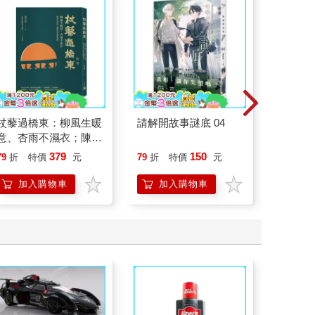
杖藜過橋東：柳風生暖
請解開故事謎底 04
請解開故
意、杏雨不濕衣；陳亮
恭談以心轉境的適齡漫
379
150
79
折
特價
元
79
折
特價
元
79
折
想
加入購物車
加入購物車
加