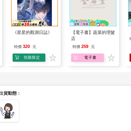
《星星的觀測日誌》
【電子書】蔬菜的理髮
店
320
259
特價
元
特價
元
預購限定
電子書
握出貨動態：