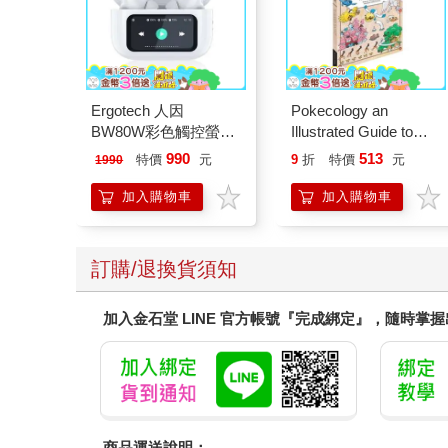
Ergotech 人因
Pokecology an
BW80W彩色觸控螢幕
Illustrated Guide to
ANC降噪藍牙耳機
Pokemon Ecology
990
513
特價
元
9
折
特價
元
1990
(Pokemon Pikachu
Press)
加入購物車
加入購物車
訂購/退換貨須知
加入金石堂 LINE 官方帳號『完成綁定』，隨時掌
商品運送說明：