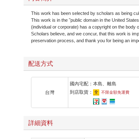
This work has been selected by scholars as being cultu
This work is in the "public domain in the United State
(individual or corporate) has a copyright on the body o
Scholars believe, and we concur, that this work is im
preservation process, and thank you for being an impo
配送方式
國內宅配：本島、離島
到店取貨：
台灣
不限金額免運費
詳細資料