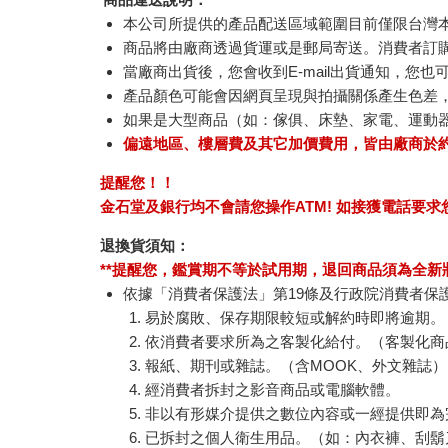
本公司所提供的產品配送區域範圍目前僅限台灣
商品將由廠商透過貨運或是郵局寄送。消費者訂購之
當廠商出貨後，您會收到E-mail出貨通知，您也
產品顏色可能會因網頁呈現與拍攝關係產生色差
如果是大型商品（如：傢俱、床墊、家電、運動
偏遠地區、樓層費及其它加價費用，皆由廠商於
提醒您！！
金石堂及銀行均不會請您操作ATM! 如接獲電話要
退換貨須知：
**提醒您，鑑賞期不等於試用期，退回商品須為全新狀
依據「消費者保護法」第19條及行政院消費者保
易於腐敗、保存期限較短或解約時即將逾期。
依消費者要求所為之客製化給付。（客製化商
報紙、期刊或雜誌。（含MOOK、外文雜誌）
經消費者拆封之影音商品或電腦軟體。
非以有形媒介提供之數位內容或一經提供即為
已拆封之個人衛生用品。（如：內衣褲、刮鬍