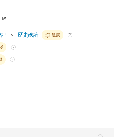
上限
傳記
＞
歷史總論
追蹤
?
蹤
?
蹤
?