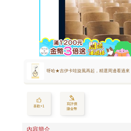
呀哈★吉伊卡哇旋風再起，精選周邊看過來
寫評價
喜歡+1
賺金幣
內容簡介