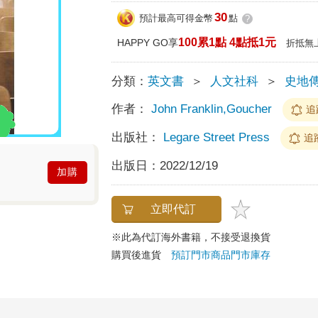
30
預計最高可得金幣
點
?
100累1點 4點抵1元
HAPPY GO享
折抵無
分類：
英文書
＞
人文社科
＞
史地
作者：
John Franklin,Goucher
追
出版社：
Legare Street Press
追
出版日：
2022/12/19
加購
立即代訂
※此為代訂海外書籍，不接受退換貨
購買後進貨
預訂門市商品
門市庫存