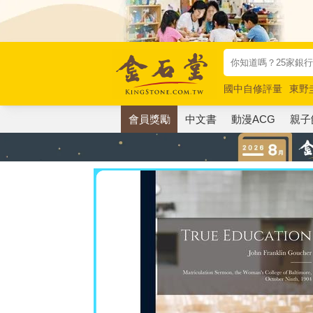
國中自修評量
東野
唯紅花綻放
奧德賽
會員獎勵
中文書
動漫ACG
親子