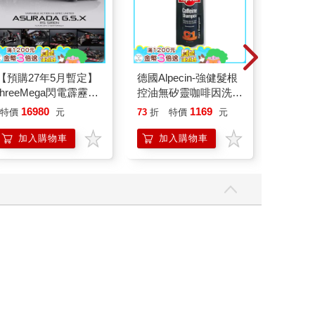
【預購27年5月暫定】
德國Alpecin-強健髮根
典藏-古
threeMega閃電霹靂車
控油無矽靈咖啡因洗髮
405期
VA Hi-SPEC UNITED
凝露375ml/瓶-C1強健
16980
1169
特價
元
73
折
特價
元
特
240
阿斯拉 G.S.X RS
髮根(護髮洗髮精/男士
SIREN 黑色限定
調理頭皮洗髮液/0矽靈
加入購物車
加入購物車
加
滋潤洗頭髮水/一般髮
質適用)