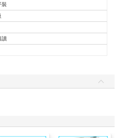
平裝
級
適讀