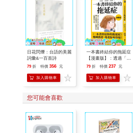
日花閃爍：台語的美麗
一本書終結你的拖延症
詞彙&一百首詩
【漫畫版】：透過「小
行動」打開大腦的行動
356
237
79
折
特價
元
79
折
特價
元
開關，懶人也能變身
「行動派」的37個科
加入購物車
加入購物車
學方法
您可能會喜歡