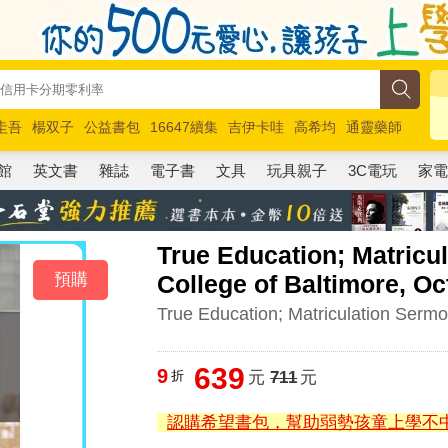
圭吾
楊双子
公益書包
16647續集
吉伊卡哇
高希均
通靈藥師
路邊攤新作
馬斯克
玩具總動員5
超慢跑
館
英文書
雜誌
電子書
文具
玩具親子
3C電玩
家
True Education; Matricu
預購
College of Baltimore, Oc
True Education; Matriculation Serm
639
9
折
元
711
元
認購希望書包，幫助弱勢孩童上學不