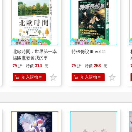
北歐時間：世界第一幸
特殊傳說Ⅲ vol.11
福國度教會我的事
314
253
79
折
特價
元
79
折
特價
元
加入購物車
加入購物車