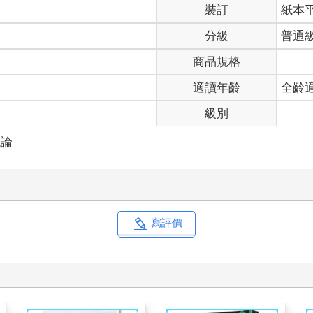
裝訂
紙本
分級
普通
商品規格
適讀年齡
全齡
級別
總論
寫評價