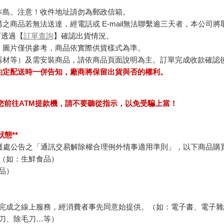
本島。注意！收件地址請勿為郵政信箱。
商品若無法送達，經電話或 E-mail無法聯繫逾三天者，本公司
可透過【
訂單查詢
】確認出貨情況。
，圖片僅供參考，商品依實際供貨樣式為準。
器材等）及需安裝商品，請依商品頁面說明為主。訂單完成收款確認
約定配送時一併告知，廠商將保留出貨與否的權利。
求您前往ATM提款機，請不要聽從指示，以免受騙上當！
態**
護處公告之「通訊交易解除權合理例外情事適用準則」，以下商品購
（如：生鮮食品）
品）
完成之線上服務，經消費者事先同意始提供。（如：電子書、電子雜
刀、除毛刀…等）