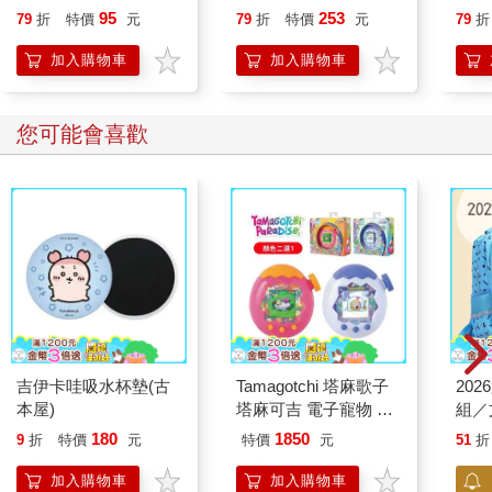
喵》
95
253
79
折
特價
元
79
折
特價
元
79
折
【首
加入購物車
加入購物車
您可能會喜歡
吉伊卡哇吸水杯墊(古
Tamagotchi 塔麻歌子
20
本屋)
塔麻可吉 電子寵物 樂
組／
園系列（熱帶橙果／極
180
1850
9
折
特價
元
特價
元
51
折
地冰雪）
加入購物車
加入購物車