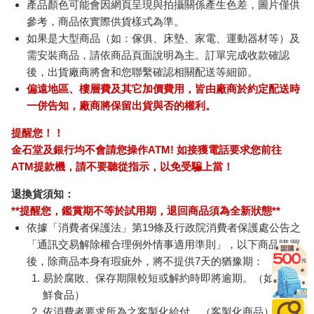
產品顏色可能會因網頁呈現與拍攝關係產生色差，圖片僅供
參考，商品依實際供貨樣式為準。
如果是大型商品（如：傢俱、床墊、家電、運動器材等）及
需安裝商品，請依商品頁面說明為主。訂單完成收款確認
後，出貨廠商將會和您聯繫確認相關配送等細節。
偏遠地區、樓層費及其它加價費用，皆由廠商於約定配送時
一併告知，廠商將保留出貨與否的權利。
提醒您！！
金石堂及銀行均不會請您操作ATM! 如接獲電話要求您前往
ATM提款機，請不要聽從指示，以免受騙上當！
退換貨須知：
**提醒您，鑑賞期不等於試用期，退回商品須為全新狀態**
依據「消費者保護法」第19條及行政院消費者保護處公告之
「通訊交易解除權合理例外情事適用準則」，以下商品購買
後，除商品本身有瑕疵外，將不提供7天的猶豫期：
易於腐敗、保存期限較短或解約時即將逾期。（如：生
鮮食品）
依消費者要求所為之客製化給付。（客製化商品）