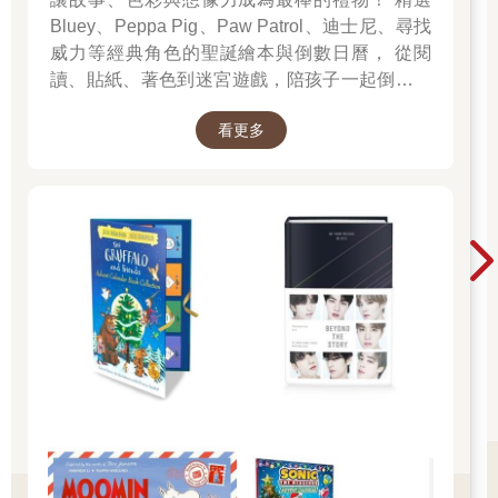
Bluey、Peppa Pig、Paw Patrol、迪士尼、尋找
威力等經典角色的聖誕繪本與倒數日曆， 從閱
讀、貼紙、著色到迷宮遊戲，陪孩子一起倒數歡
樂的 25 天。 打開每一頁、每一扇小門，都是滿
看更多
滿的驚喜與節慶溫度， Read it, Play it, Feel the
Christmas Magic！ 即日起~2026/1/5參展商品好
康79折~~