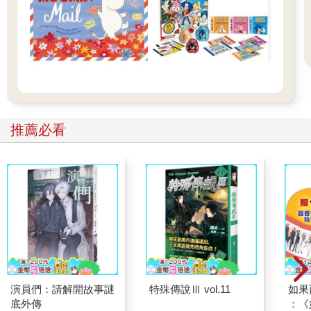
推薦必看
演員們：請解開故事謎
特殊傳說Ⅲ vol.11
如果
底外傳
：《