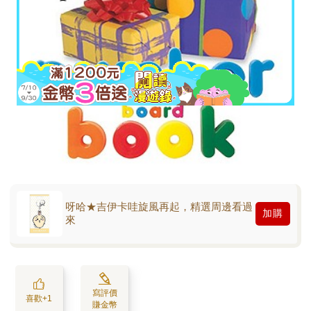
呀哈★吉伊卡哇旋風再起，精選周邊看過
加購
來
寫評價
喜歡+1
賺金幣