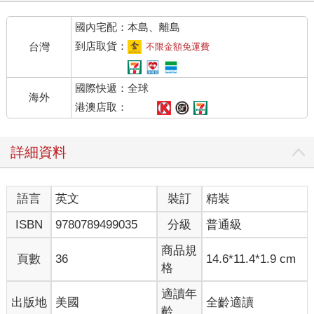
國內宅配：本島、離島
到店取貨：
台灣
不限金額免運費
國際快遞：全球
海外
港澳店取：
詳細資料
語言
英文
裝訂
精裝
ISBN
9780789499035
分級
普通級
商品規
頁數
36
14.6*11.4*1.9 cm
格
適讀年
出版地
美國
全齡適讀
齡