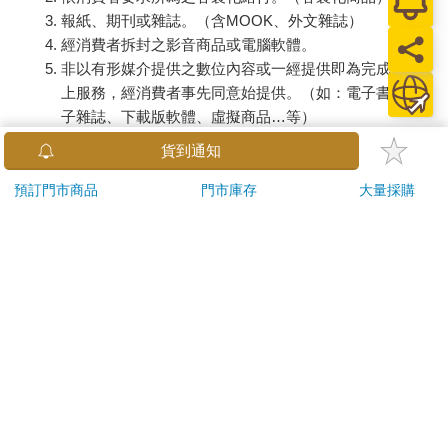
報紙、期刊或雜誌。（含MOOK、外文雜誌）
經消費者拆封之影音商品或電腦軟體。
非以有形媒介提供之數位內容或一經提供即為完成之線
上服務，經消費者事先同意始提供。（如：電子書、電
子雜誌、下載版軟體、虛擬商品…等）
已拆封之個人衛生用品。（如：內衣褲、刮鬍刀、除毛
貨到通知
刀…等）
若非上列種類商品，均享有到貨7天的猶豫期（含例假
預訂門市商品
門市庫存
大量採購
日）。
辦理退換貨時，商品（組合商品恕無法接受單獨退貨）必須
是您收到商品時的原始狀態（包含商品本體、配件、贈品、
保證書、所有附隨資料文件及原廠內外包裝…等），請勿直
接使用原廠包裝寄送，或於原廠包裝上黏貼紙張或書寫文
字。
退回商品若無法回復原狀，將請您負擔回復原狀所需費用，
嚴重時將影響您的退貨權益。