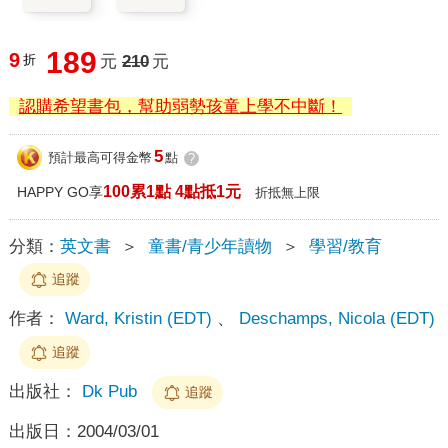
189
9
折
元
210
元
認購希望書包，幫助弱勢孩童上學不中斷！
5
預計最高可得金幣
點
?
100累1點 4點抵1元
HAPPY GO享
折抵無上限
分類：
英文書
＞
童書/青少年讀物
＞
學習/教育
追蹤
作者：
Ward, Kristin (EDT)
、
Deschamps, Nicola (EDT)
追蹤
出版社：
Dk Pub
追蹤
出版日：
2004/03/01