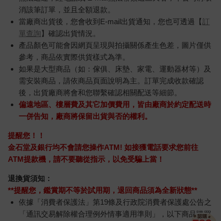
消該筆訂單，並且全額退款。
當廠商出貨後，您會收到E-mail出貨通知，您也可透過【
訂
單查詢
】確認出貨情況。
產品顏色可能會因網頁呈現與拍攝關係產生色差，圖片僅供
參考，商品依實際供貨樣式為準。
如果是大型商品（如：傢俱、床墊、家電、運動器材等）及
需安裝商品，請依商品頁面說明為主。訂單完成收款確認
後，出貨廠商將會和您聯繫確認相關配送等細節。
偏遠地區、樓層費及其它加價費用，皆由廠商於約定配送時
一併告知，廠商將保留出貨與否的權利。
提醒您！！
金石堂及銀行均不會請您操作ATM! 如接獲電話要求您前往
ATM提款機，請不要聽從指示，以免受騙上當！
退換貨須知：
**提醒您，鑑賞期不等於試用期，退回商品須為全新狀態**
依據「消費者保護法」第19條及行政院消費者保護處公告之
「通訊交易解除權合理例外情事適用準則」，以下商品購買