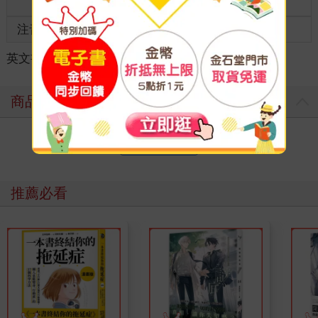
齡
注音
級別
英文書
＞
人文社科
＞
史地傳記
＞
歷史總論
商品評價
寫評價
推薦必看