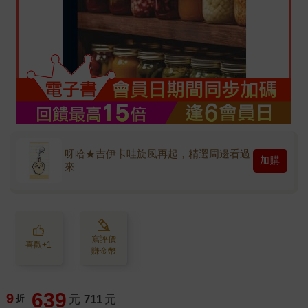
呀哈★吉伊卡哇旋風再起，精選周邊看過
加購
來
寫評價
喜歡+1
賺金幣
639
9
折
元
711
元