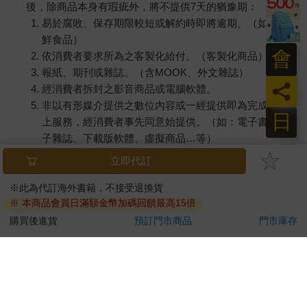
後，除商品本身有瑕疵外，將不提供7天的猶豫期：
易於腐敗、保存期限較短或解約時即將逾期。（如：生
鮮食品）
會
依消費者要求所為之客製化給付。（客製化商品）
報紙、期刊或雜誌。（含MOOK、外文雜誌）
員
經消費者拆封之影音商品或電腦軟體。
非以有形媒介提供之數位內容或一經提供即為完成之線
日
上服務，經消費者事先同意始提供。（如：電子書、電
子雜誌、下載版軟體、虛擬商品…等）
已拆封之個人衛生用品。（如：內衣褲、刮鬍刀、除毛
立即代訂
刀…等）
若非上列種類商品，均享有到貨7天的猶豫期（含例假
※此為代訂海外書籍，不接受退換貨
※ 本商品會員日滿額金幣加碼回饋最高15倍
日）。
辦理退換貨時，商品（組合商品恕無法接受單獨退貨）必須
購買後進貨
預訂門市商品
門市庫存
是您收到商品時的原始狀態（包含商品本體、配件、贈品、
保證書、所有附隨資料文件及原廠內外包裝…等），請勿直
接使用原廠包裝寄送，或於原廠包裝上黏貼紙張或書寫文
字。
退回商品若無法回復原狀，將請您負擔回復原狀所需費用，