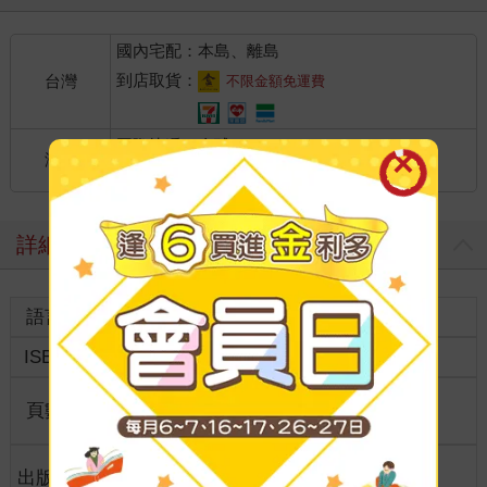
國內宅配：本島、離島
到店取貨：
台灣
不限金額免運費
國際快遞：全球
海外
港澳店取：
詳細資料
語言
英文
裝訂
紙本平裝
ISBN
9781022745605
分級
普通級
商品規
頁數
0
格
適讀年
出版地
美國
全齡適讀