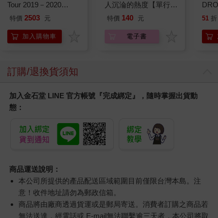
Tour 2019－2020
人沉淪的熱度【單行本
DR
ThanKs 2 YOU」DVD
版】
水晶
2503
140
特價
元
特價
元
51
折
普通盤
貼紙
兔兔 
加入購物車
電子書
訂購/退換貨須知
加入金石堂 LINE 官方帳號『完成綁定』，隨時掌握出貨動
態：
商品運送說明：
本公司所提供的產品配送區域範圍目前僅限台灣本島。注
意！收件地址請勿為郵政信箱。
商品將由廠商透過貨運或是郵局寄送。消費者訂購之商品若
無法送達，經電話或 E-mail無法聯繫逾三天者，本公司將取