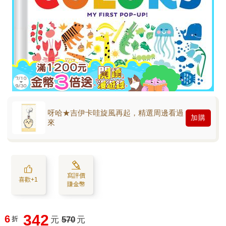
呀哈★吉伊卡哇旋風再起，精選周邊看過
加購
來
寫評價
喜歡+1
賺金幣
342
6
折
元
570
元