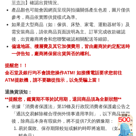
單查詢
】確認出貨情況。
產品顏色可能會因網頁呈現與拍攝關係產生色差，圖片僅供
參考，商品依實際供貨樣式為準。
如果是大型商品（如：傢俱、床墊、家電、運動器材等）及
需安裝商品，請依商品頁面說明為主。訂單完成收款確認
後，出貨廠商將會和您聯繫確認相關配送等細節。
偏遠地區、樓層費及其它加價費用，皆由廠商於約定配送時
一併告知，廠商將保留出貨與否的權利。
提醒您！！
金石堂及銀行均不會請您操作ATM! 如接獲電話要求您前往
ATM提款機，請不要聽從指示，以免受騙上當！
退換貨須知：
**提醒您，鑑賞期不等於試用期，退回商品須為全新狀態**
依據「消費者保護法」第19條及行政院消費者保護處公告之
「通訊交易解除權合理例外情事適用準則」，以下商品購買
後，除商品本身有瑕疵外，將不提供7天的猶豫期：
易於腐敗、保存期限較短或解約時即將逾期。（如：生
鮮食品）