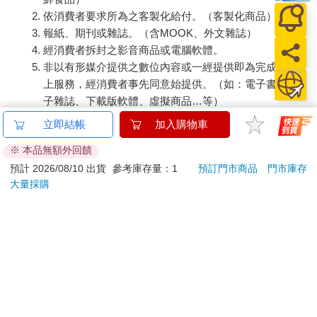
依消費者要求所為之客製化給付。（客製化商品）
報紙、期刊或雜誌。（含MOOK、外文雜誌）
經消費者拆封之影音商品或電腦軟體。
非以有形媒介提供之數位內容或一經提供即為完成之線
上服務，經消費者事先同意始提供。（如：電子書、電
子雜誌、下載版軟體、虛擬商品…等）
已拆封之個人衛生用品。（如：內衣褲、刮鬍刀、除毛
立即結帳
加入購物車
刀…等）
※ 本品無額外回饋
若非上列種類商品，均享有到貨7天的猶豫期（含例假
日）。
預計 2026/08/10 出貨
參考庫存量：1
預訂門市商品
門市庫存
大量採購
辦理退換貨時，商品（組合商品恕無法接受單獨退貨）必須
是您收到商品時的原始狀態（包含商品本體、配件、贈品、
保證書、所有附隨資料文件及原廠內外包裝…等），請勿直
接使用原廠包裝寄送，或於原廠包裝上黏貼紙張或書寫文
字。
退回商品若無法回復原狀，將請您負擔回復原狀所需費用，
嚴重時將影響您的退貨權益。