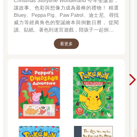
Christmas Storytime Wonderland 今年聖誕節，
讓故事、色彩與想像力成為最棒的禮物！ 精選
Bluey、Peppa Pig、Paw Patrol、迪士尼、尋找
威力等經典角色的聖誕繪本與倒數日曆， 從閱
讀、貼紙、著色到迷宮遊戲，陪孩子一起倒數歡
樂的 25 天。 打開每一頁、每一扇小門，都是滿
看更多
滿的驚喜與節慶溫度， Read it, Play it, Feel the
Christmas Magic！ 即日起~2026/1/5參展商品好
康79折~~