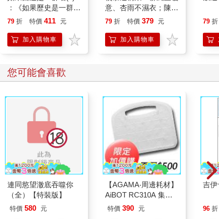
：《如果歷史是一群
意、杏雨不濕衣；陳亮
喵》作者最新力作，附
恭談以心轉境的適齡漫
411
379
79
折
特價
元
79
折
特價
元
79
折
【首卷特典】拉頁
想
加入購物車
加入購物車
您可能會喜歡
連同慾望澈底吞噬你
【AGAMA‧周邊耗材】
吉伊
（全）【特裝版】
AiBOT RC310A 集塵
盒專用3M防塵濾網
580
390
特價
元
特價
元
96
折
（一組4入）