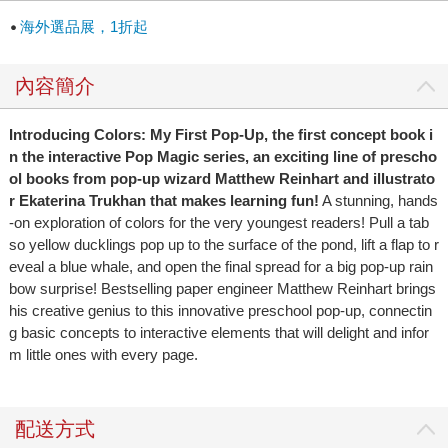
海外選品展，1折起
內容簡介
Introducing
Colors: My First Pop-Up
, the first concept book i
n the interactive Pop Magic series, an exciting line of prescho
ol books from pop-up wizard Matthew Reinhart and illustrato
r Ekaterina Trukhan that makes learning fun!
A stunning, hands
-on exploration of colors for the very youngest readers! Pull a tab
so yellow ducklings pop up to the surface of the pond, lift a flap to r
eveal a blue whale, and open the final spread for a big pop-up rain
bow surprise! Bestselling paper engineer Matthew Reinhart brings
his creative genius to this innovative preschool pop-up, connectin
g basic concepts to interactive elements that will delight and infor
m little ones with every page.
配送方式