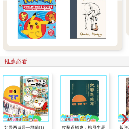
推薦必看
如果西遊是一群喵(1)
杖藜過橋東：柳風生暖
叛逆