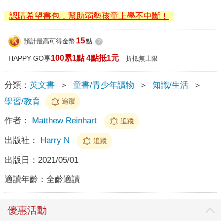
認購希望書包，幫助弱勢孩童上學不中斷！
15
預計最高可得金幣
點
?
100累1點 4點抵1元
HAPPY GO享
折抵無上限
分類：
英文書
＞
童書/青少年讀物
＞
知識/生活
＞
學習/教育
追蹤
作者：
Matthew Reinhart
追蹤
出版社：
Harry N
追蹤
出版日：
2021/05/01
適讀年齡：
全齡適讀
優惠活動