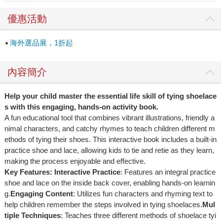
優惠活動
海外選品展，1折起
內容簡介
Help your child master the essential life skill of tying shoelace
s with this engaging, hands-on activity book.
A fun educational tool that combines vibrant illustrations, friendly a
nimal characters, and catchy rhymes to teach children different m
ethods of tying their shoes. This interactive book includes a built-in
practice shoe and lace, allowing kids to tie and retie as they learn,
making the process enjoyable and effective.
Key Features:
Interactive Practice
: Features an integral practice
shoe and lace on the inside back cover, enabling hands-on learnin
g.
Engaging Content
: Utilizes fun characters and rhyming text to
help children remember the steps involved in tying shoelaces.
Mul
tiple Techniques
: Teaches three different methods of shoelace tyi