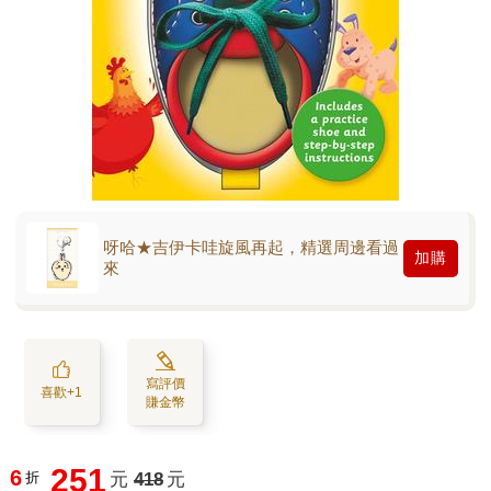
呀哈★吉伊卡哇旋風再起，精選周邊看過
加購
來
寫評價
喜歡+1
賺金幣
251
6
折
元
418
元