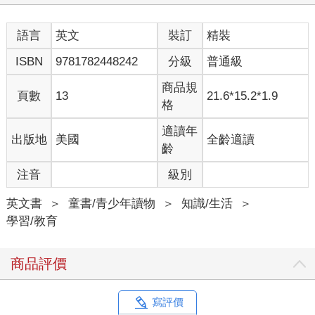
語言
英文
裝訂
精裝
ISBN
9781782448242
分級
普通級
商品規
頁數
13
21.6*15.2*1.9
格
適讀年
出版地
美國
全齡適讀
齡
注音
級別
英文書
＞
童書/青少年讀物
＞
知識/生活
＞
學習/教育
商品評價
寫評價