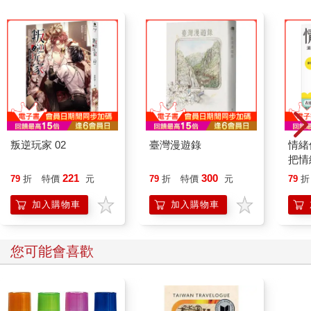
叛逆玩家 02
臺灣漫遊錄
情緒
把情
誰都
221
300
79
折
特價
元
79
折
特價
元
79
折
加入購物車
加入購物車
您可能會喜歡