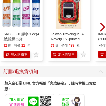
SKB GL-10膠水50cc(4
Taiwan Travelogue: A
IM
版)隨機出貨
Novel(U.S.-printed
(50
edition)
IMC
11
499
92
折
特價
元
73
折
特價
元
特價
加入購物車
加入購物車
訂購/退換貨須知
加入金石堂 LINE 官方帳號『完成綁定』，隨時掌握出貨動
態：