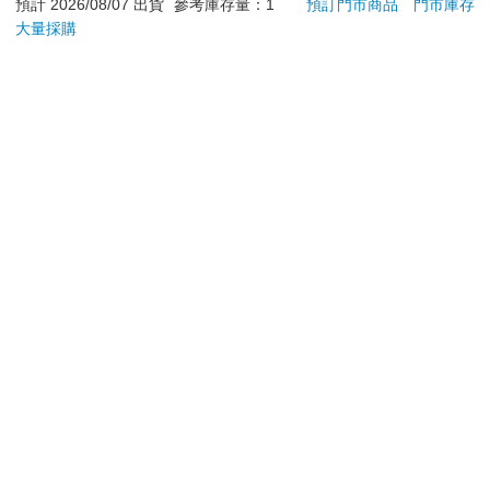
日）。
辦理退換貨時，商品（組合商品恕無法接受單獨退貨）必須
是您收到商品時的原始狀態（包含商品本體、配件、贈品、
保證書、所有附隨資料文件及原廠內外包裝…等），請勿直
接使用原廠包裝寄送，或於原廠包裝上黏貼紙張或書寫文
字。
退回商品若無法回復原狀，將請您負擔回復原狀所需費用，
嚴重時將影響您的退貨權益。
立即結帳
加入購物車
※ 本品無額外回饋
預計 2026/08/07 出貨
參考庫存量：1
預訂門市商品
門市庫存
大量採購