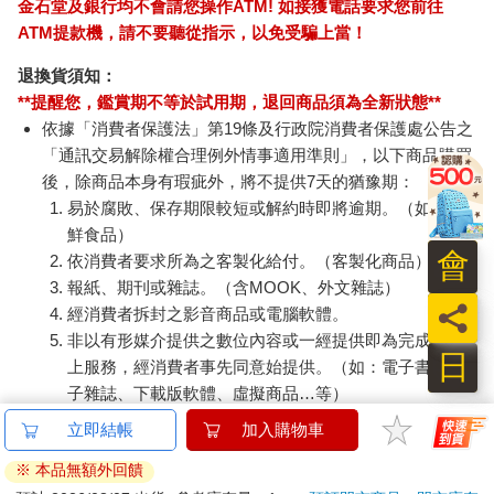
金石堂及銀行均不會請您操作ATM! 如接獲電話要求您前往
ATM提款機，請不要聽從指示，以免受騙上當！
退換貨須知：
**提醒您，鑑賞期不等於試用期，退回商品須為全新狀態**
依據「消費者保護法」第19條及行政院消費者保護處公告之
「通訊交易解除權合理例外情事適用準則」，以下商品購買
後，除商品本身有瑕疵外，將不提供7天的猶豫期：
易於腐敗、保存期限較短或解約時即將逾期。（如：生
鮮食品）
會
依消費者要求所為之客製化給付。（客製化商品）
報紙、期刊或雜誌。（含MOOK、外文雜誌）
員
經消費者拆封之影音商品或電腦軟體。
非以有形媒介提供之數位內容或一經提供即為完成之線
日
上服務，經消費者事先同意始提供。（如：電子書、電
子雜誌、下載版軟體、虛擬商品…等）
已拆封之個人衛生用品。（如：內衣褲、刮鬍刀、除毛
刀…等）
若非上列種類商品，均享有到貨7天的猶豫期（含例假