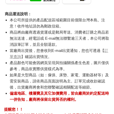
商品運送說明：
本公司所提供的產品配送區域範圍目前僅限台灣本島。注
意！收件地址請勿為郵政信箱。
商品將由廠商透過貨運或是郵局寄送。消費者訂購之商品若
無法送達，經電話或 E-mail無法聯繫逾三天者，本公司將取
消該筆訂單，並且全額退款。
當廠商出貨後，您會收到E-mail出貨通知，您也可透過【
訂
單查詢
】確認出貨情況。
產品顏色可能會因網頁呈現與拍攝關係產生色差，圖片僅供
參考，商品依實際供貨樣式為準。
如果是大型商品（如：傢俱、床墊、家電、運動器材等）及
需安裝商品，請依商品頁面說明為主。訂單完成收款確認
後，出貨廠商將會和您聯繫確認相關配送等細節。
偏遠地區、樓層費及其它加價費用，皆由廠商於約定配送時
一併告知，廠商將保留出貨與否的權利。
提醒您！！