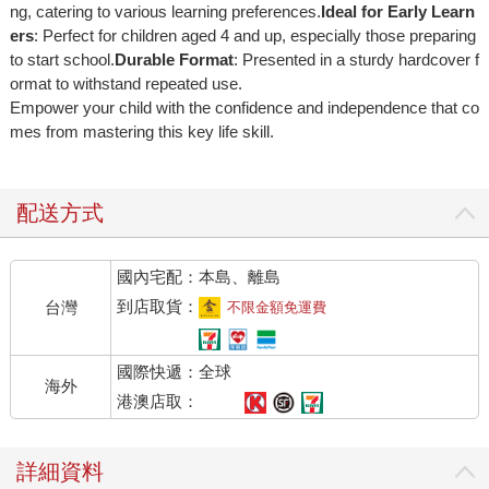
ng, catering to various learning preferences.
Ideal for Early Learn
ers
: Perfect for children aged 4 and up, especially those preparing
to start school.
Durable Format
: Presented in a sturdy hardcover f
ormat to withstand repeated use.
Empower your child with the confidence and independence that co
mes from mastering this key life skill.
配送方式
國內宅配：本島、離島
到店取貨：
台灣
不限金額免運費
國際快遞：全球
海外
港澳店取：
詳細資料