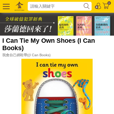
0
I Can Tie My Own Shoes (I Can
Books)
我會自己綁鞋帶((I Can Books)