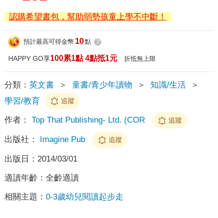
認購希望書包，幫助弱勢孩童上學不中斷！
10
預計最高可得金幣
點
?
100累1點 4點抵1元
HAPPY GO享
折抵無上限
分類：
英文書
＞
童書/青少年讀物
＞
知識/生活
＞
學習/教育
追蹤
作者：
Top That Publishing- Ltd. (COR
追蹤
出版社：
Imagine Pub
追蹤
出版日：
2014/03/01
適讀年齡：
全齡適讀
相關主題：
0-3歲幼兒閱讀起步走