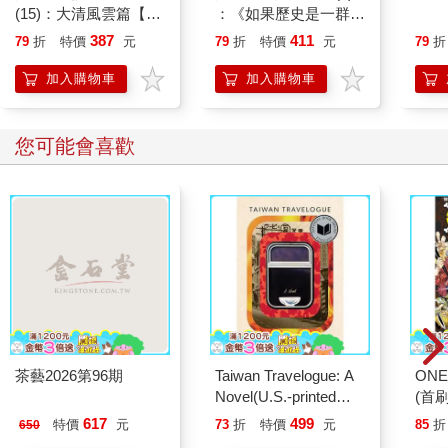
(15)：大清風雲篇【萌
：《如果歷史是一群
貓漫畫學歷史】
喵》作者最新力作，附
387
411
79
折
特價
元
79
折
特價
元
79
折
【首卷特典】拉頁
加入購物車
加入購物車
您可能也需要
超圖解 登山自救攻略
禪・丹秘訣
來炊
＆Ｑ
405
237
9
折
特價
元
79
折
特價
元
79
折