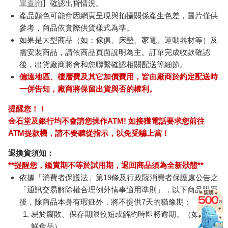
訂購/退換貨須知
加入金石堂 LINE 官方帳號『完成綁定』，隨時掌握出貨動
態：
商品運送說明：
本公司所提供的產品配送區域範圍目前僅限台灣本島。注
意！收件地址請勿為郵政信箱。
商品將由廠商透過貨運或是郵局寄送。消費者訂購之商品若
無法送達，經電話或 E-mail無法聯繫逾三天者，本公司將取
消該筆訂單，並且全額退款。
當廠商出貨後，您會收到E-mail出貨通知，您也可透過【
訂
單查詢
】確認出貨情況。
產品顏色可能會因網頁呈現與拍攝關係產生色差，圖片僅供
參考，商品依實際供貨樣式為準。