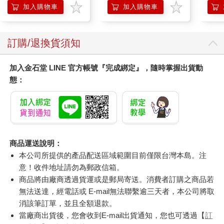
加入購物車
加入購物車
您可能會喜歡
茶藝2026第96期
Taiwan Travelogue: A
ONE
Novel(U.S.-printed
(首刷
edition)
617
499
特價
元
73
折
特價
元
85
折
650
加入購物車
加入購物車