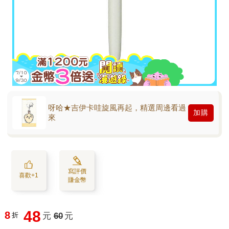
呀哈★吉伊卡哇旋風再起，精選周邊看過
加購
來
寫評價
喜歡+1
賺金幣
48
8
折
元
60
元