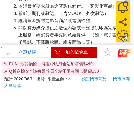
如果是大型商品（如：傢俱、床墊、家電、運動器材等）及
需安裝商品，請依商品頁面說明為主。訂單完成收款確認
後，出貨廠商將會和您聯繫確認相關配送等細節。
偏遠地區、樓層費及其它加價費用，皆由廠商於約定配送時
一併告知，廠商將保留出貨與否的權利。
提醒您！！
金石堂及銀行均不會請您操作ATM! 如接獲電話要求您前往
立即結帳
加入購物車
ATM提款機，請不要聽從指示，以免受騙上當！
※ FUNY冰晶渦輪手持製冷風扇全站加購價$490
退換貨須知：
※ Q版企鵝安全隨身警報器全站不限金額加購價$99
**提醒您，鑑賞期不等於試用期，退回商品須為全新狀態**
預計 2026/08/11 出貨
限量品餘：4
預訂門市商品
門市庫存
依據「消費者保護法」第19條及行政院消費者保護處公告之
大量採購
「通訊交易解除權合理例外情事適用準則」，以下商品購買
後，除商品本身有瑕疵外，將不提供7天的猶豫期：
易於腐敗、保存期限較短或解約時即將逾期。（如：生
鮮食品）
依消費者要求所為之客製化給付。（客製化商品）
報紙、期刊或雜誌。（含MOOK、外文雜誌）