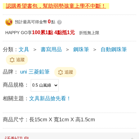
認購希望書包，幫助弱勢孩童上學不中斷！
0
預計最高可得金幣
點
?
100累1點 4點抵1元
HAPPY GO享
折抵無上限
分類：
文具
＞
書寫用品
＞
鋼珠筆
＞
自動鋼珠筆
追蹤
品牌：
uni 三菱鉛筆
追蹤
商品規格：
相關主題：
文具新品搶先看！
商品尺寸：
長15cm X 寬1cm X 高1.5cm