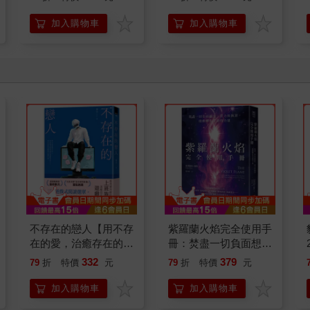
【首卷特典】拉頁
加入購物車
加入購物車
不存在的戀人【用不存
紫羅蘭火焰完全使用手
在的愛，治癒存在的孤
冊：焚盡一切負面想
獨】
法、業力與執著，啟動
332
379
79
折
特價
元
79
折
特價
元
轉化生命的力量
加入購物車
加入購物車