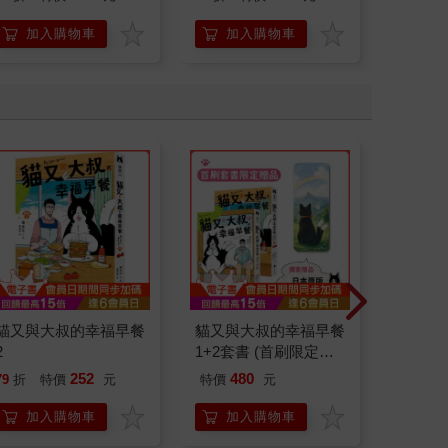
加入購物車
加入購物車
加
貓又與大叔的幸福早餐
貓又與大叔的幸福早餐
Lycori
2
1+2套書 (首刷限定加
絲 Rec
贈「一起走過雨天晴
252
480
79
折
特價
元
特價
元
79
折
天」日本原版插畫書
籤)
加入購物車
加入購物車
加