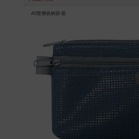
A5雙層收納袋-藍