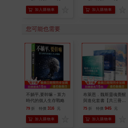
加入購物車
加入購物車
您可能也需要
不躺平,要幹嘛－算力
布萊恩．魏斯靈魂覺醒
時代的個人生存戰略
與進化套書【共三冊】
- 輪迴八十六次的生命
316
945
79
折
特價
元
75
折
特價
元
覺醒之旅×輪迴兩千年
的命定相遇之旅×一個
加入購物車
加入購物車
靈魂，穿越前世與未來