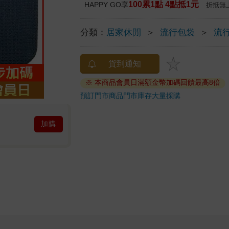
100累1點 4點抵1元
HAPPY GO享
折抵無
分類：
居家休閒
＞
流行包袋
＞
流
貨到通知
※ 本商品會員日滿額金幣加碼回饋最高8倍
預訂門市商品
門市庫存
大量採購
加購