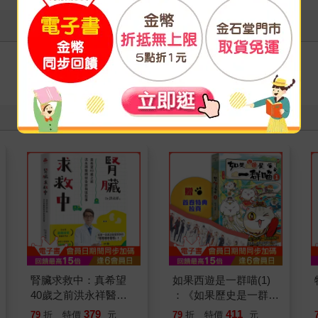
寫評價
腎臟求救中：真希望
如果西遊是一群喵(1)
40歲之前洪永祥醫師
：《如果歷史是一群
就告訴我這些事
喵》作者最新力作，附
379
411
79
折
特價
元
79
折
特價
元