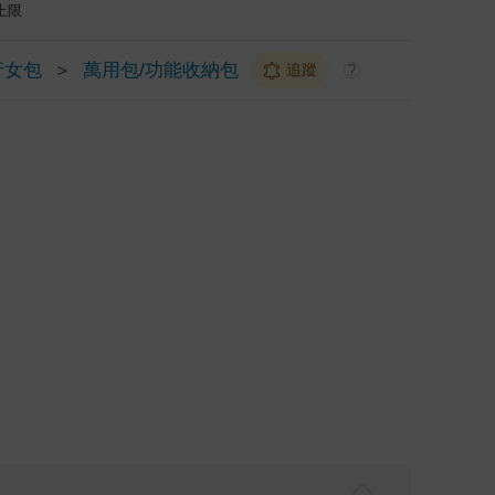
上限
行女包
＞
萬用包/功能收納包
追蹤
?