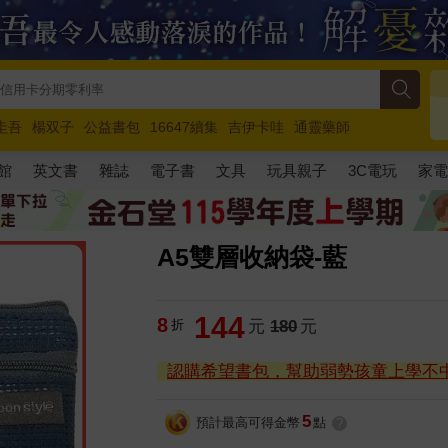
圭吾
楊双子
公益書包
16647續集
吉伊卡哇
通靈藥師
路邊攤新作
馬斯克
玩具總動員5
超慢跑
館
英文書
雜誌
電子書
文具
玩具親子
3C電玩
家
A5雙層收納袋-藍
144
8
折
元
180
元
認購希望書包，幫助弱勢孩童上學不
5
預計最高可得金幣
點
?