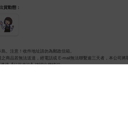
握出貨動態：
本島。注意！收件地址請勿為郵政信箱。
商品若無法送達，經電話或 E-mail無法聯繫逾三天者，本公司
可透過【
訂單查詢
】確認出貨情況。
，圖片僅供參考，商品依實際供貨樣式為準。
器材等）及需安裝商品，請依商品頁面說明為主。訂單完成收款確認
約定配送時一併告知，廠商將保留出貨與否的權利。
求您前往ATM提款機，請不要聽從指示，以免受騙上當！
態**