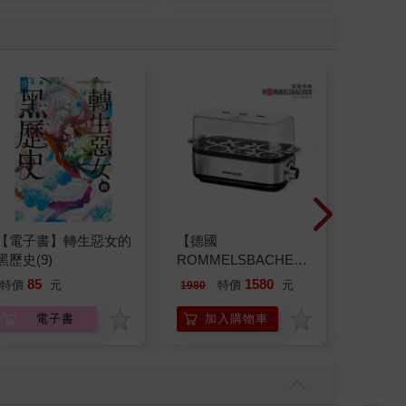
【電子書】轉生惡女的
【德國
春風抽取
黑歷史(9)
ROMMELSBACHE諾
抽x12
曼百赫】多功能煮蛋
85
1580
特價
元
特價
元
78
折
1980
器/可煮6顆蛋
ER600/ER-600
電子書
加入購物車
加