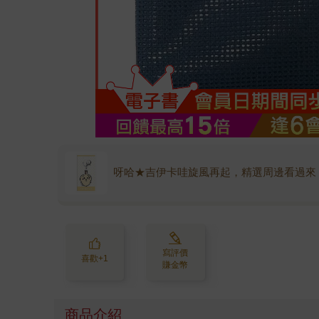
呀哈★吉伊卡哇旋風再起，精選周邊看過來
寫評價
喜歡+1
賺金幣
商品介紹