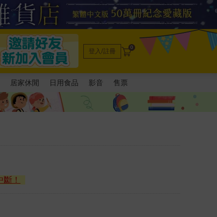
0
登入/註冊
電
居家休閒
日用食品
影音
售票
中斷！