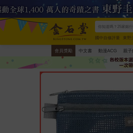
國中自修評量
東野
唯紅花綻放
奧德賽
會員獎勵
中文書
動漫ACG
親子