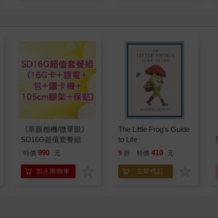
《單眼相機/微單眼》
The Little Frog's Guide
SD16G超值套餐組
to Life
990
410
特價
元
9
折
特價
元
加入購物車
立即代訂