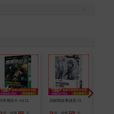
特殊傳說Ⅲ vol.11
請解開故事謎底 01
為怪談點
252
229
79
折
特價
元
79
折
特價
元
79
折