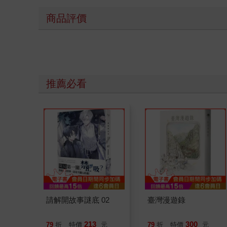
商品評價
推薦必看
請解開故事謎底 02
臺灣漫遊錄
213
300
79
折
特價
元
79
折
特價
元