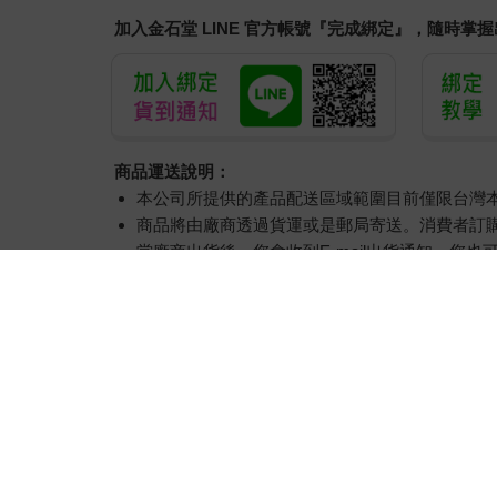
加入金石堂 LINE 官方帳號『完成綁定』，隨時掌
商品運送說明：
本公司所提供的產品配送區域範圍目前僅限台灣
商品將由廠商透過貨運或是郵局寄送。消費者訂購之
當廠商出貨後，您會收到E-mail出貨通知，您也
產品顏色可能會因網頁呈現與拍攝關係產生色差
如果是大型商品（如：傢俱、床墊、家電、運動
偏遠地區、樓層費及其它加價費用，皆由廠商於
提醒您！！
金石堂及銀行均不會請您操作ATM! 如接獲電話要
退換貨須知：
**提醒您，鑑賞期不等於試用期，退回商品須為全新狀