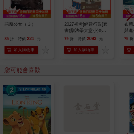
惡魔公女（３）
2027初考[經建行政]套
布萊
書(贈法學大意小法
與進
典、國文複選題答題技
- 
221
2093
85
折
特價
元
79
折
特價
元
75
折
巧雲端講座)
覺醒
的命
加入購物車
加入購物車
靈魂
的進
您可能會喜歡