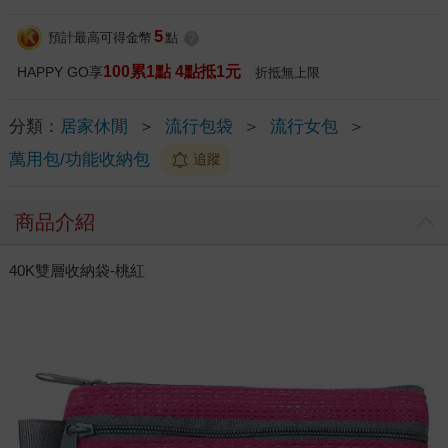
5
預計最高可得金幣
點
?
100累1點 4點抵1元
HAPPY GO享
折抵無上限
分類：
居家休閒
＞
流行包袋
＞
流行女包
＞
萬用包/功能收納包
追蹤
商品介紹
40K雙層收納袋-桃紅