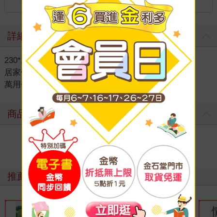
詳細資料
230*125*25mm
居家休閒
＞
流行包袋
＞
流行女包
＞
萬用包/功能收納包
商品評價
寫評價
推薦必看