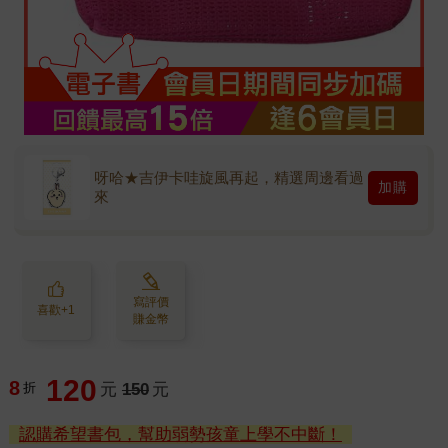
呀哈★吉伊卡哇旋風再起，精選周邊看過
加購
來
寫評價
喜歡+1
賺金幣
120
8
折
元
150
元
認購希望書包，幫助弱勢孩童上學不中斷！