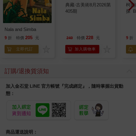
典藏-古美術8月2026第
柯南
405期
探 B
Nala and Simba
205
228
9
折
特價
元
特價
元
9
折
240
立即代訂
加入購物車
訂購/退換貨須知
加入金石堂 LINE 官方帳號『完成綁定』，隨時掌握出貨動
態：
商品運送說明：