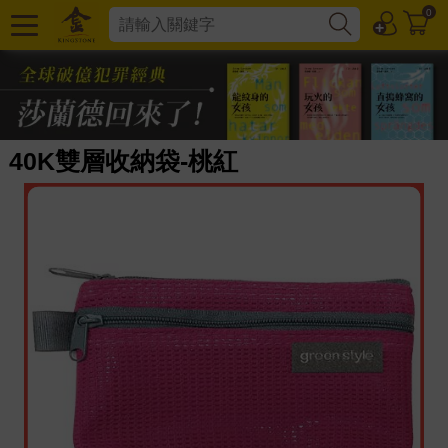
0
40K雙層收納袋-桃紅