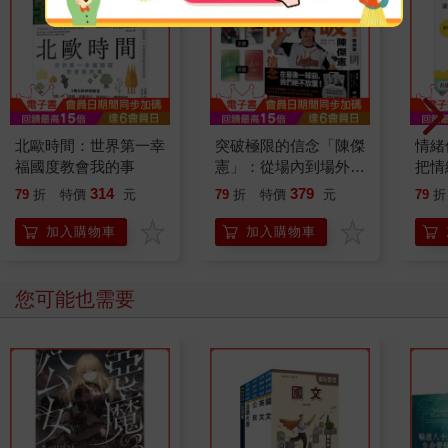
北歐時間：世界第一幸
突破極限的信念「陳傑
情緒
福國度教會我的事
憲」：從場內到場外，
把情
台灣隊長全力以赴的堅
誰都
314
379
79
折
特價
元
79
折
特價
元
79
折
持與自白 （限量典藏
「日常私服小卡組」）
加入購物車
加入購物車
您可能也需要