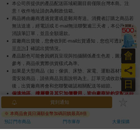
本公司所提供的產品配送區域範圍目前僅限台灣本島。注
意！收件地址請勿為郵政信箱。
商品將由廠商透過貨運或是郵局寄送。消費者訂購之商品若
無法送達，經電話或 E-mail無法聯繫逾三天者，本公司將取
消該筆訂單，並且全額退款。
當廠商出貨後，您會收到E-mail出貨通知，您也可透過【
訂
單查詢
】確認出貨情況。
會
產品顏色可能會因網頁呈現與拍攝關係產生色差，圖片僅供
參考，商品依實際供貨樣式為準。
員
如果是大型商品（如：傢俱、床墊、家電、運動器材等）及
需安裝商品，請依商品頁面說明為主。訂單完成收款確認
日
後，出貨廠商將會和您聯繫確認相關配送等細節。
偏遠地區、樓層費及其它加價費用，皆由廠商於約定配送時
一併告知，廠商將保留出貨與否的權利。
提醒您！！
金石堂及銀行均不會請您操作ATM! 如接獲電話要求您前往
ATM提款機，請不要聽從指示，以免受騙上當！