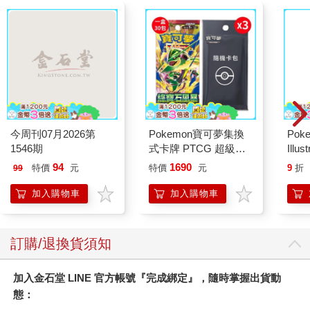
今周刊07月2026第
Pokemon寶可夢集換
Poke
1546期
式卡牌 PTCG 超級進
Illus
化 擴充包 綠寶石風暴
Poke
94
1690
特價
元
特價
元
9
折
99
（+隨機彈3包）
(Pokemo
Pres
加入購物車
加入購物車
訂購/退換貨須知
加入金石堂 LINE 官方帳號『完成綁定』，隨時掌握出貨動
態：