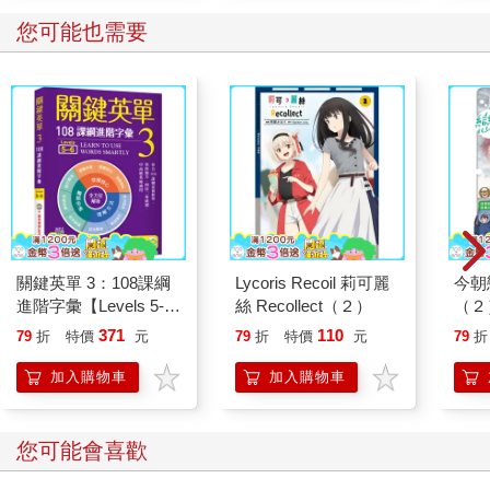
您可能也需要
關鍵英單 3：108課綱
Lycoris Recoil 莉可麗
今朝
進階字彙【Levels 5-
絲 Recollect（２）
（２
6】（32K+加贈寂天雲
371
110
79
折
特價
元
79
折
特價
元
79
折
Mebook單字學習
APP）
加入購物車
加入購物車
您可能會喜歡