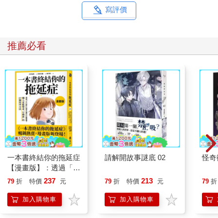
寫評價
推薦必看
一本書終結你的拖延症
請解開故事謎底 02
怪奇
【漫畫版】：透過「小
行動」打開大腦的行動
237
213
79
折
特價
元
79
折
特價
元
79
折
開關，懶人也能變身
「行動派」的37個科
加入購物車
加入購物車
學方法