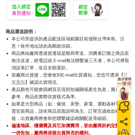
商品運送說明：
本公司所提供的產品配送區域範圍目前僅限台灣本島。注
意！收件地址請勿為郵政信箱。
商品將由廠商透過貨運或是郵局寄送。消費者訂購之商品若
無法送達，經電話或 E-mail無法聯繫逾三天者，本公司將取
消該筆訂單，並且全額退款。
當廠商出貨後，您會收到E-mail出貨通知，您也可透過【
訂
單查詢
】確認出貨情況。
產品顏色可能會因網頁呈現與拍攝關係產生色差，圖片僅供
參考，商品依實際供貨樣式為準。
如果是大型商品（如：傢俱、床墊、家電、運動器材等）及
需安裝商品，請依商品頁面說明為主。訂單完成收款確認
後，出貨廠商將會和您聯繫確認相關配送等細節。
偏遠地區、樓層費及其它加價費用，皆由廠商於約定配送時
一併告知，廠商將保留出貨與否的權利。