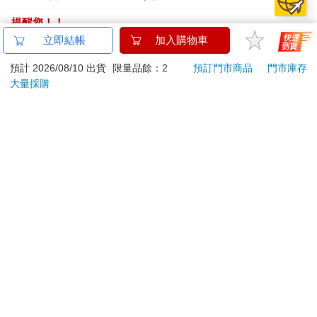
提醒您！！
金石堂及銀行均不會請您操作ATM! 如接獲電話要求您前往
立即結帳
加入購物車
ATM提款機，請不要聽從指示，以免受騙上當！
預計 2026/08/10 出貨
限量品餘：2
預訂門市商品
門市庫存
大量採購
退換貨須知：
**提醒您，鑑賞期不等於試用期，退回商品須為全新狀態**
依據「消費者保護法」第19條及行政院消費者保護處公告之
「通訊交易解除權合理例外情事適用準則」，以下商品購買
後，除商品本身有瑕疵外，將不提供7天的猶豫期：
易於腐敗、保存期限較短或解約時即將逾期。（如：生
鮮食品）
依消費者要求所為之客製化給付。（客製化商品）
報紙、期刊或雜誌。（含MOOK、外文雜誌）
經消費者拆封之影音商品或電腦軟體。
非以有形媒介提供之數位內容或一經提供即為完成之線
上服務，經消費者事先同意始提供。（如：電子書、電
子雜誌、下載版軟體、虛擬商品…等）
已拆封之個人衛生用品。（如：內衣褲、刮鬍刀、除毛