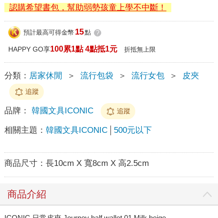
認購希望書包，幫助弱勢孩童上學不中斷！
15
預計最高可得金幣
點
?
100累1點 4點抵1元
HAPPY GO享
折抵無上限
分類：
居家休閒
＞
流行包袋
＞
流行女包
＞
皮夾
追蹤
品牌：
韓國文具ICONIC
追蹤
相關主題：
韓國文具ICONIC
500元以下
商品尺寸：
長10cm X 寬8cm X 高2.5cm
商品介紹
ICONIC 日常皮夾 Journey half wallet 01 Milk beige