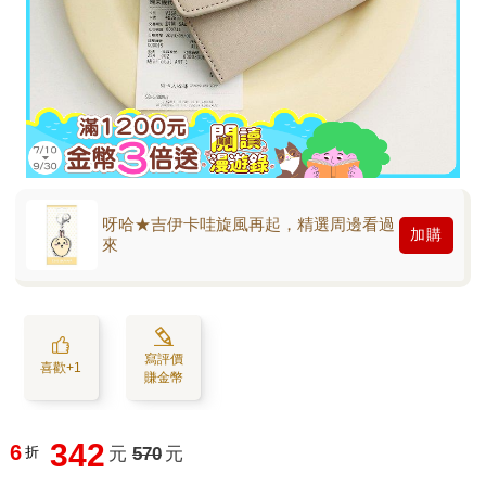
呀哈★吉伊卡哇旋風再起，精選周邊看過
加購
來
寫評價
喜歡+1
賺金幣
342
6
折
元
570
元