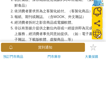
鮮食品）
依消費者要求所為之客製化給付。（客製化商品）
報紙、期刊或雜誌。（含MOOK、外文雜誌）
經消費者拆封之影音商品或電腦軟體。
非以有形媒介提供之數位內容或一經提供即為完成之線
上服務，經消費者事先同意始提供。（如：電子書、電
子雜誌、下載版軟體、虛擬商品…等）
已拆封之個人衛生用品。（如：內衣褲、刮鬍刀、除毛
貨到通知
刀…等）
若非上列種類商品，均享有到貨7天的猶豫期（含例假
預訂門市商品
門市庫存
大量採購
日）。
辦理退換貨時，商品（組合商品恕無法接受單獨退貨）必須
是您收到商品時的原始狀態（包含商品本體、配件、贈品、
保證書、所有附隨資料文件及原廠內外包裝…等），請勿直
接使用原廠包裝寄送，或於原廠包裝上黏貼紙張或書寫文
字。
退回商品若無法回復原狀，將請您負擔回復原狀所需費用，
嚴重時將影響您的退貨權益。