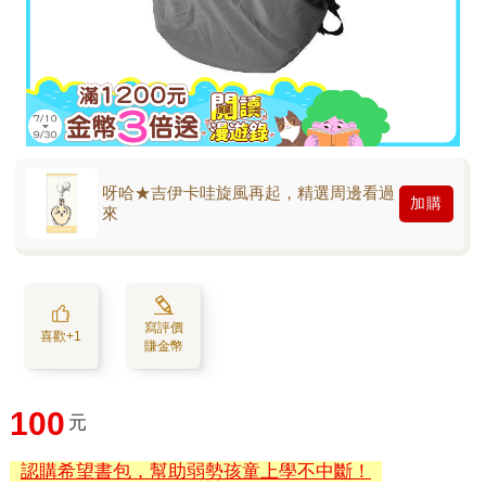
呀哈★吉伊卡哇旋風再起，精選周邊看過
加購
來
寫評價
喜歡+1
賺金幣
100
元
認購希望書包，幫助弱勢孩童上學不中斷！