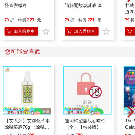
怪奇微微疼
請解開故事謎底 05
廿載
道2
221
221
79
折
特價
元
79
折
特價
元
79
折
加入購物車
加入購物車
您可能會喜歡
【艾系列】艾淨化草本
連同慾望澈底吞噬你
The 
除穢噴霧70g （除穢/
（全）【特裝版】
Gala
平安/淨化/艾草/芙蓉/
Peac