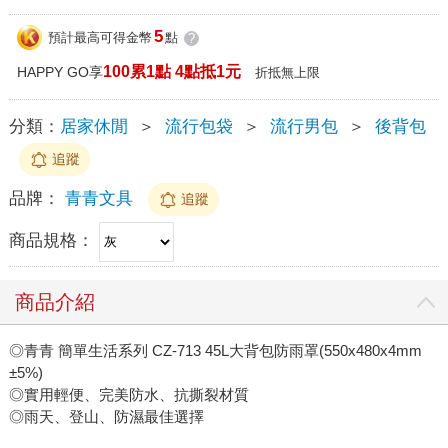
5
預計最高可得金幣
點
?
100累1點 4點抵1元
HAPPY GO享
折抵無上限
分類：
居家休閒
＞
流行包袋
＞
流行男包
＞
後背包
追蹤
品牌：
青青文具
追蹤
商品規格：
商品介紹
◎青青 簡單生活系列 CZ-713 45L大背包防雨罩(550x480x4mm
±5%)
◎實用輕便、完美防水、抗撕裂材質
◎雨天、登山、防濕最佳選擇