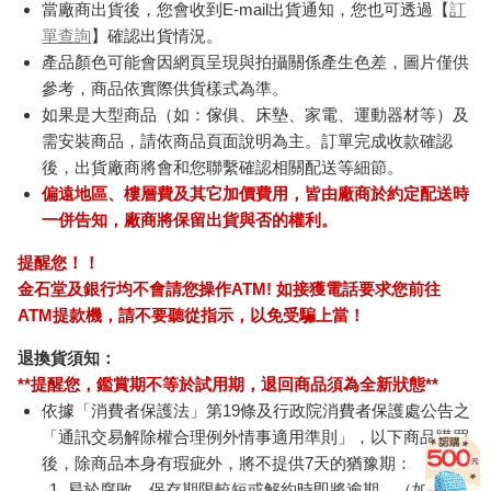
當廠商出貨後，您會收到E-mail出貨通知，您也可透過【
訂
單查詢
】確認出貨情況。
產品顏色可能會因網頁呈現與拍攝關係產生色差，圖片僅供
參考，商品依實際供貨樣式為準。
如果是大型商品（如：傢俱、床墊、家電、運動器材等）及
需安裝商品，請依商品頁面說明為主。訂單完成收款確認
後，出貨廠商將會和您聯繫確認相關配送等細節。
偏遠地區、樓層費及其它加價費用，皆由廠商於約定配送時
一併告知，廠商將保留出貨與否的權利。
提醒您！！
金石堂及銀行均不會請您操作ATM! 如接獲電話要求您前往
ATM提款機，請不要聽從指示，以免受騙上當！
退換貨須知：
**提醒您，鑑賞期不等於試用期，退回商品須為全新狀態**
依據「消費者保護法」第19條及行政院消費者保護處公告之
「通訊交易解除權合理例外情事適用準則」，以下商品購買
後，除商品本身有瑕疵外，將不提供7天的猶豫期：
易於腐敗、保存期限較短或解約時即將逾期。（如：生