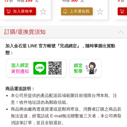
299
580
75
折
特價
元
特價
元
9
折
抹草） 此為單瓶賣場
Surpri
另有多瓶組優惠賣場
Mari
加入購物車
上市通知我
Stor
訂購/退換貨須知
加入金石堂 LINE 官方帳號『完成綁定』，隨時掌握出貨動
態：
商品運送說明：
本公司所提供的產品配送區域範圍目前僅限台灣本島。注
意！收件地址請勿為郵政信箱。
商品將由廠商透過貨運或是郵局寄送。消費者訂購之商品若
無法送達，經電話或 E-mail無法聯繫逾三天者，本公司將取
消該筆訂單，並且全額退款。