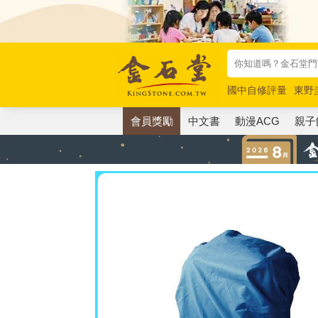
國中自修評量
東野
唯紅花綻放
奧德賽
會員獎勵
中文書
動漫ACG
親子