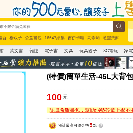
圭吾
楊双子
公益書包
16647續集
吉伊卡哇
高希均
通靈藥師
路邊攤新作
馬斯克
玩具總動員5
超慢跑
館
英文書
雜誌
電子書
文具
玩具親子
3C電玩
家
(特價)簡單生活-45L大背
100
元
認購希望書包，幫助弱勢孩童上學不
5
預計最高可得金幣
點
?