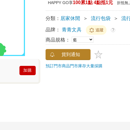
100累1點 4點抵1元
HAPPY GO享
折抵無
分類：
居家休閒
＞
流行包袋
＞
流
品牌：
青青文具
追蹤
?
商品規格：
貨到通知
預訂門市商品
門市庫存
大量採購
加購