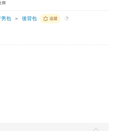
上限
行男包
＞
後背包
追蹤
?