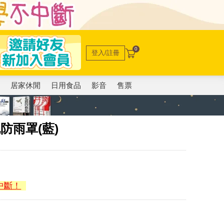
0
登入/註冊
電
居家休閒
日用食品
影音
售票
包防雨罩(藍)
中斷！