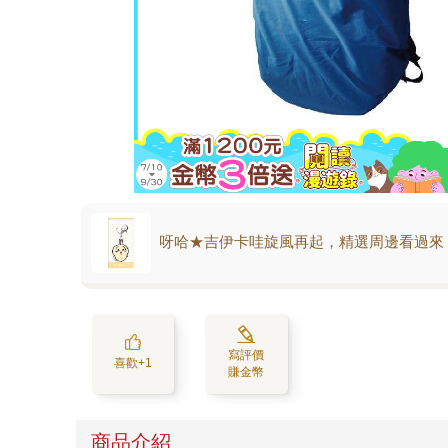
呀哈★吉伊卡哇旋風再起，精選周邊看過來
寫評價
喜歡+1
賺金幣
商品介紹