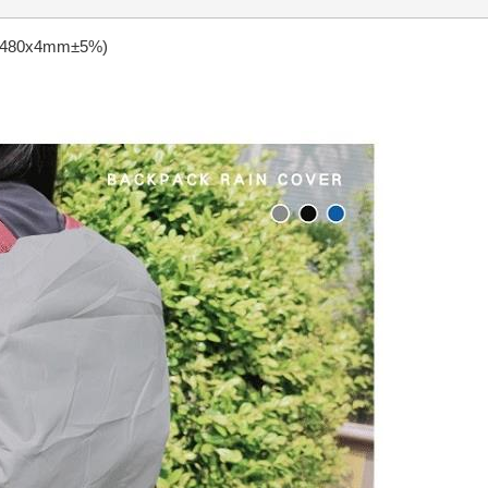
80x4mm±5%)