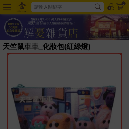
0
天竺鼠車車_化妝包(紅綠燈)