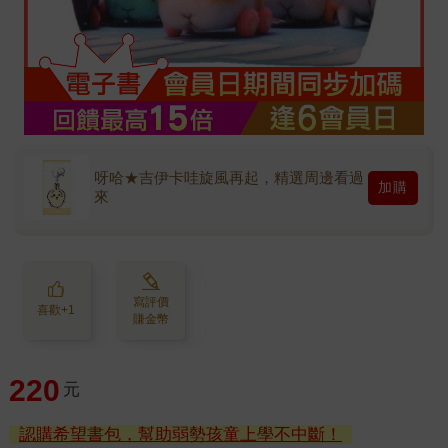
呀哈★吉伊卡哇旋風再起，精選周邊看過
加購
來
寫評價
喜歡+1
賺金幣
220
元
認購希望書包，幫助弱勢孩童上學不中斷！