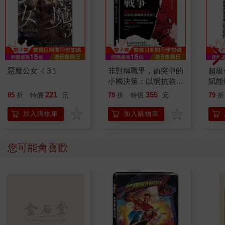
惡魔公女（３）
非對稱戰爭，衝突中的
超級
小國決策：以弱抗強的
賦能
戰爭抉擇？從伊拉克、
業家
221
355
85
折
特價
元
79
折
特價
元
79
折
摩爾多瓦到塞爾維亞，
的關
解析後冷戰時代非對稱
加入購物車
加入購物車
衝突的政治邏輯
您可能會喜歡