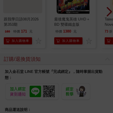
跟我學日語08月2026
最後魔鬼英雄 UHD＋
Taiw
第353期
BD 雙碟鐵盒版
Nove
editi
171
1380
特價
元
特價
元
73
折
180
加入購物車
加入購物車
訂購/退換貨須知
加入金石堂 LINE 官方帳號『完成綁定』，隨時掌握出貨動
態：
商品運送說明：