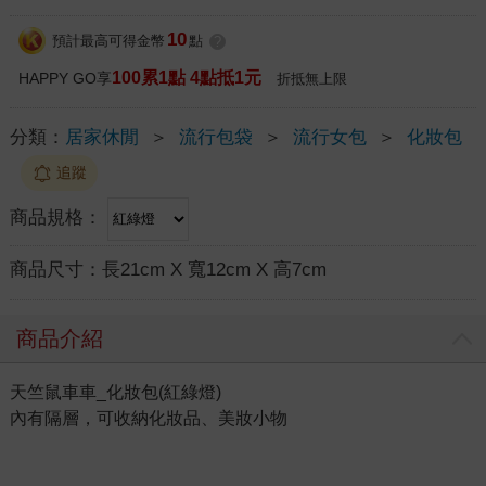
10
預計最高可得金幣
點
?
100累1點 4點抵1元
HAPPY GO享
折抵無上限
分類：
居家休閒
＞
流行包袋
＞
流行女包
＞
化妝包
追蹤
商品規格：
商品尺寸：
長21cm X 寬12cm X 高7cm
商品介紹
天竺鼠車車_化妝包(紅綠燈)
內有隔層，可收納化妝品、美妝小物