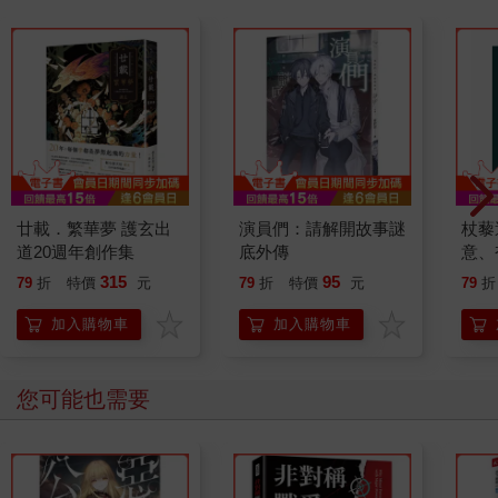
廿載．繁華夢 護玄出
演員們：請解開故事謎
杖藜
道20週年創作集
底外傳
意、
恭談
315
95
79
折
特價
元
79
折
特價
元
79
折
想
加入購物車
加入購物車
您可能也需要