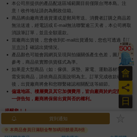
本公司所提供的產品配送區域範圍目前僅限台灣本島。注
意！收件地址請勿為郵政信箱。
商品將由廠商透過貨運或是郵局寄送。消費者訂購之商品若
無法送達，經電話或 E-mail無法聯繫逾三天者，本公司將取
消該筆訂單，並且全額退款。
當廠商出貨後，您會收到E-mail出貨通知，您也可透過【
訂
單查詢
】確認出貨情況。
產品顏色可能會因網頁呈現與拍攝關係產生色差，圖片僅供
參考，商品依實際供貨樣式為準。
如果是大型商品（如：傢俱、床墊、家電、運動器材等）及
會
需安裝商品，請依商品頁面說明為主。訂單完成收款確認
後，出貨廠商將會和您聯繫確認相關配送等細節。
員
偏遠地區、樓層費及其它加價費用，皆由廠商於約定配送時
日
一併告知，廠商將保留出貨與否的權利。
提醒您！！
金石堂及銀行均不會請您操作ATM! 如接獲電話要求您前往
ATM提款機，請不要聽從指示，以免受騙上當！