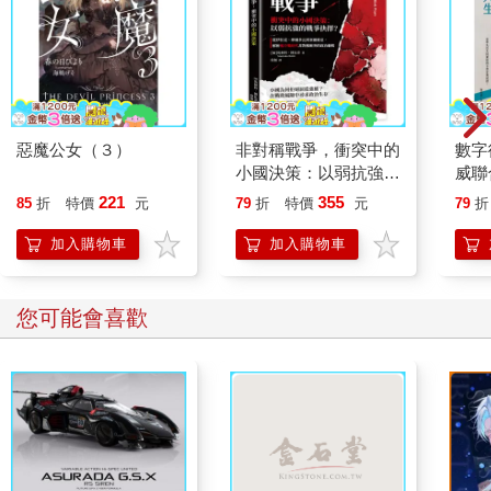
惡魔公女（３）
非對稱戰爭，衝突中的
數字
小國決策：以弱抗強的
威聯
戰爭抉擇？從伊拉克、
辦人
221
355
85
折
特價
元
79
折
特價
元
79
折
摩爾多瓦到塞爾維亞，
解析後冷戰時代非對稱
加入購物車
加入購物車
衝突的政治邏輯
您可能會喜歡