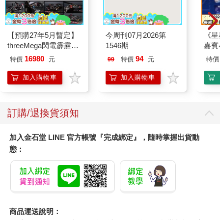
【預購27年5月暫定】
今周刊07月2026第
《星
threeMega閃電霹靂車
1546期
嘉賓
VA Hi-SPEC UNITED
16980
94
特價
元
特價
元
特價
99
阿斯拉 G.S.X RS
SIREN 黑色限定
加入購物車
加入購物車
訂購/退換貨須知
加入金石堂 LINE 官方帳號『完成綁定』，隨時掌握出貨動
態：
商品運送說明：