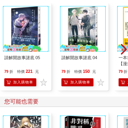
請解開故事謎底 05
請解開故事謎底 04
一本
【漫
行動
221
150
79
折
特價
元
79
折
特價
元
79
折
開關
「行
加入購物車
加入購物車
學方
您可能也需要