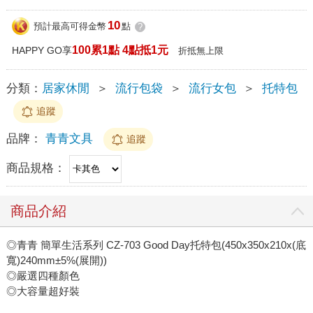
10
預計最高可得金幣
點
?
100累1點 4點抵1元
HAPPY GO享
折抵無上限
分類：
居家休閒
＞
流行包袋
＞
流行女包
＞
托特包
追蹤
品牌：
青青文具
追蹤
商品規格：
商品介紹
◎青青 簡單生活系列 CZ-703 Good Day托特包(450x350x210x(底
寬)240mm±5%(展開))
◎嚴選四種顏色
◎大容量超好裝