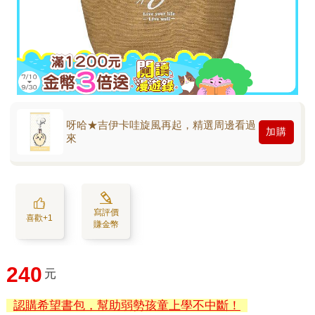
呀哈★吉伊卡哇旋風再起，精選周邊看過
加購
來
寫評價
喜歡+1
賺金幣
240
元
認購希望書包，幫助弱勢孩童上學不中斷！