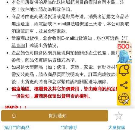
本公司所提供的產品配送區域範圍目前僅限台灣本島。注
意！收件地址請勿為郵政信箱。
商品將由廠商透過貨運或是郵局寄送。消費者訂購之商品若
無法送達，經電話或 E-mail無法聯繫逾三天者，本公司將取
消該筆訂單，並且全額退款。
當廠商出貨後，您會收到E-mail出貨通知，您也可透過【
訂
單查詢
】確認出貨情況。
產品顏色可能會因網頁呈現與拍攝關係產生色差，圖片僅供
參考，商品依實際供貨樣式為準。
如果是大型商品（如：傢俱、床墊、家電、運動器材等）及
需安裝商品，請依商品頁面說明為主。訂單完成收款確認
後，出貨廠商將會和您聯繫確認相關配送等細節。
偏遠地區、樓層費及其它加價費用，皆由廠商於約定配送時
一併告知，廠商將保留出貨與否的權利。
提醒您！！
金石堂及銀行均不會請您操作ATM! 如接獲電話要求您前往
貨到通知
ATM提款機，請不要聽從指示，以免受騙上當！
預訂門市商品
門市庫存
大量採購
退換貨須知：