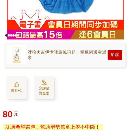
呀哈★吉伊卡哇旋風再起，精選周邊看過
加購
來
寫評價
喜歡+1
賺金幣
80
元
認購希望書包，幫助弱勢孩童上學不中斷！