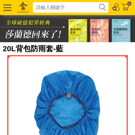
0
20L背包防雨套-藍