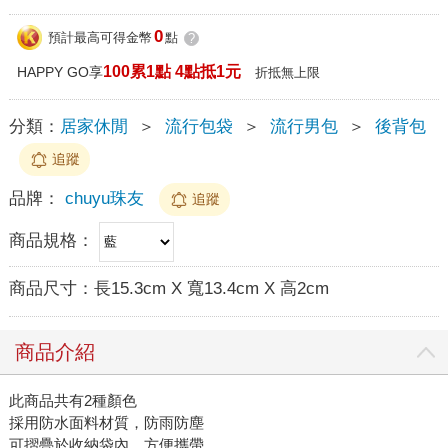
0
預計最高可得金幣
點
?
100累1點 4點抵1元
HAPPY GO享
折抵無上限
分類：
居家休閒
＞
流行包袋
＞
流行男包
＞
後背包
追蹤
品牌：
chuyu珠友
追蹤
商品規格：
商品尺寸：
長15.3cm X 寬13.4cm X 高2cm
商品介紹
此商品共有2種顏色
採用防水面料材質，防雨防塵
可摺疊於收納袋內，方便攜帶