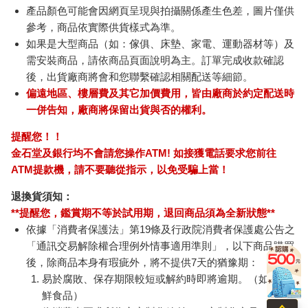
產品顏色可能會因網頁呈現與拍攝關係產生色差，圖片僅供
參考，商品依實際供貨樣式為準。
如果是大型商品（如：傢俱、床墊、家電、運動器材等）及
需安裝商品，請依商品頁面說明為主。訂單完成收款確認
後，出貨廠商將會和您聯繫確認相關配送等細節。
偏遠地區、樓層費及其它加價費用，皆由廠商於約定配送時
一併告知，廠商將保留出貨與否的權利。
提醒您！！
金石堂及銀行均不會請您操作ATM! 如接獲電話要求您前往
ATM提款機，請不要聽從指示，以免受騙上當！
退換貨須知：
**提醒您，鑑賞期不等於試用期，退回商品須為全新狀態**
依據「消費者保護法」第19條及行政院消費者保護處公告之
「通訊交易解除權合理例外情事適用準則」，以下商品購買
後，除商品本身有瑕疵外，將不提供7天的猶豫期：
易於腐敗、保存期限較短或解約時即將逾期。（如：生
鮮食品）