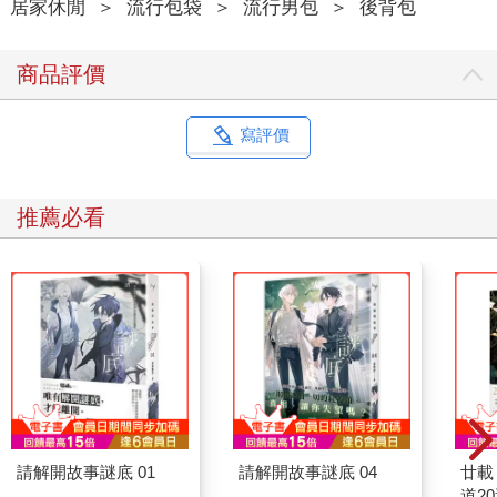
居家休閒
＞
流行包袋
＞
流行男包
＞
後背包
商品評價
寫評價
推薦必看
請解開故事謎底 01
請解開故事謎底 04
廿載
道2