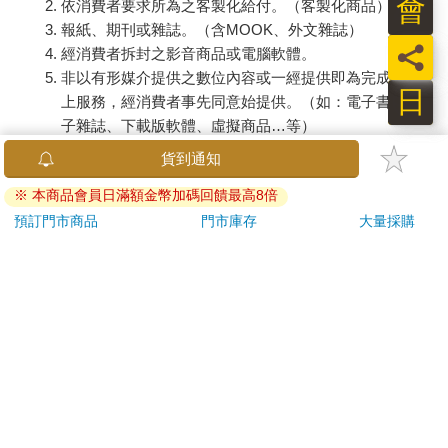
會
依消費者要求所為之客製化給付。（客製化商品）
報紙、期刊或雜誌。（含MOOK、外文雜誌）
員
經消費者拆封之影音商品或電腦軟體。
非以有形媒介提供之數位內容或一經提供即為完成之線
日
上服務，經消費者事先同意始提供。（如：電子書、電
子雜誌、下載版軟體、虛擬商品…等）
已拆封之個人衛生用品。（如：內衣褲、刮鬍刀、除毛
貨到通知
刀…等）
※ 本商品會員日滿額金幣加碼回饋最高8倍
若非上列種類商品，均享有到貨7天的猶豫期（含例假
預訂門市商品
門市庫存
大量採購
日）。
辦理退換貨時，商品（組合商品恕無法接受單獨退貨）必須
是您收到商品時的原始狀態（包含商品本體、配件、贈品、
保證書、所有附隨資料文件及原廠內外包裝…等），請勿直
接使用原廠包裝寄送，或於原廠包裝上黏貼紙張或書寫文
字。
退回商品若無法回復原狀，將請您負擔回復原狀所需費用，
嚴重時將影響您的退貨權益。