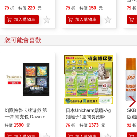
229
150
79
折
特價
元
79
折
特價
元
79
折
加入購物車
加入購物車
您可能會喜歡
幻獸帕魯卡牌遊戲 第
日本Unicharm嬌聯-Ag
SKB
一彈 補充包 Dawn of
銀離子1週間長效瞬吸
版)
Palpagos（日文版一
乾爽寵物消臭大師貓尿
1590
1373
特價
元
76
折
特價
元
92
折
盒）
墊20片/袋(大容量吸水
防滲漏貓尿布/可觀察
加入購物車
加入購物車