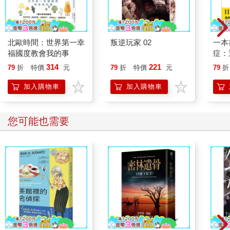
北歐時間：世界第一幸
叛逆玩家 02
一本
福國度教會我的事
症：
開大
314
221
79
折
特價
元
79
折
特價
元
79
折
人也
的3
加入購物車
加入購物車
您可能也需要