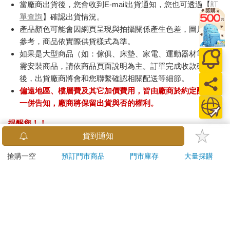
當廠商出貨後，您會收到E-mail出貨通知，您也可透過【
訂
單查詢
】確認出貨情況。
產品顏色可能會因網頁呈現與拍攝關係產生色差，圖片僅供
參考，商品依實際供貨樣式為準。
如果是大型商品（如：傢俱、床墊、家電、運動器材等）及
需安裝商品，請依商品頁面說明為主。訂單完成收款確認
後，出貨廠商將會和您聯繫確認相關配送等細節。
偏遠地區、樓層費及其它加價費用，皆由廠商於約定配送時
一併告知，廠商將保留出貨與否的權利。
提醒您！！
金石堂及銀行均不會請您操作ATM! 如接獲電話要求您前往
貨到通知
ATM提款機，請不要聽從指示，以免受騙上當！
搶購一空
預訂門市商品
門市庫存
大量採購
退換貨須知：
**提醒您，鑑賞期不等於試用期，退回商品須為全新狀態**
依據「消費者保護法」第19條及行政院消費者保護處公告之
「通訊交易解除權合理例外情事適用準則」，以下商品購買
後，除商品本身有瑕疵外，將不提供7天的猶豫期：
易於腐敗、保存期限較短或解約時即將逾期。（如：生