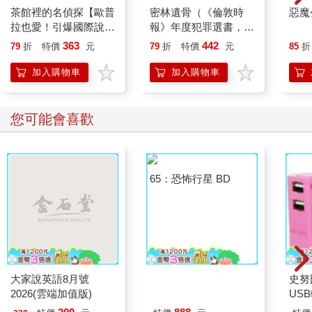
茶館裡的名偵探【歐普
密林遺骨（《倫敦時
惡魔
拉也愛！引爆國際說書
報》年度犯罪選書，澳
網紅數十萬則好評《茶
洲懸疑推理天王克里
363
442
79
折
特價
元
79
折
特價
元
85
折
館裡的嫌疑人》續作】
斯．漢默《血與寶藏》
精采續作！）
加入購物車
加入購物車
您可能會喜歡
大家說英語8月號
65：恐怖行星 BD
史努
2026(雲端加值版)
US
－粉