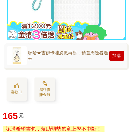
呀哈★吉伊卡哇旋風再起，精選周邊看過
加購
來
寫評價
喜歡+1
賺金幣
165
元
認購希望書包，幫助弱勢孩童上學不中斷！