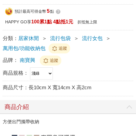
5
預計最高可得金幣
點
?
100累1點 4點抵1元
HAPPY GO享
折抵無上限
分類：
居家休閒
＞
流行包袋
＞
流行女包
＞
萬用包/功能收納包
追蹤
品牌：
南寶興
追蹤
商品規格：
商品尺寸：
長10cm X 寬14cm X 高2cm
商品介紹
方便出門攜帶收納