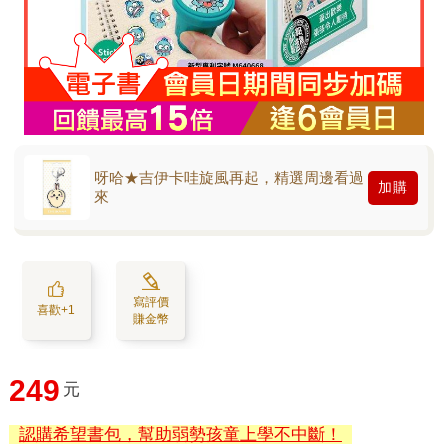
呀哈★吉伊卡哇旋風再起，精選周邊看過
加購
來
寫評價
喜歡+1
賺金幣
249
元
認購希望書包，幫助弱勢孩童上學不中斷！