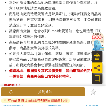
本公司所提供的產品配送區域範圍目前僅限台灣本島。注
意！收件地址請勿為郵政信箱。
商品將由廠商透過貨運或是郵局寄送。消費者訂購之商品若
無法送達，經電話或 E-mail無法聯繫逾三天者，本公司將取
消該筆訂單，並且全額退款。
當廠商出貨後，您會收到E-mail出貨通知，您也可透過【
訂
單查詢
】確認出貨情況。
產品顏色可能會因網頁呈現與拍攝關係產生色差，圖片僅供
參考，商品依實際供貨樣式為準。
如果是大型商品（如：傢俱、床墊、家電、運動器材等）及
會
需安裝商品，請依商品頁面說明為主。訂單完成收款確認
後，出貨廠商將會和您聯繫確認相關配送等細節。
員
偏遠地區、樓層費及其它加價費用，皆由廠商於約定配送時
日
一併告知，廠商將保留出貨與否的權利。
提醒您！！
金石堂及銀行均不會請您操作ATM! 如接獲電話要求您前往
ATM提款機，請不要聽從指示，以免受騙上當！