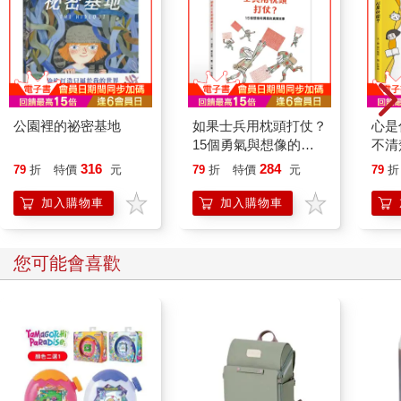
公園裡的祕密基地
如果士兵用枕頭打仗？
心是
15個勇氣與想像的真
不清
實故事
316
284
79
折
特價
元
79
折
特價
元
79
折
加入購物車
加入購物車
您可能會喜歡