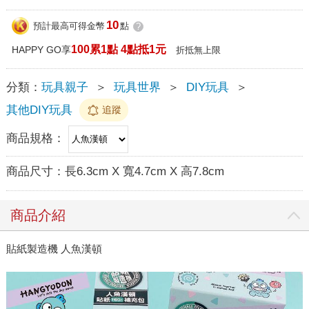
10
預計最高可得金幣
點
?
100累1點 4點抵1元
HAPPY GO享
折抵無上限
分類：
玩具親子
＞
玩具世界
＞
DIY玩具
＞
其他DIY玩具
追蹤
商品規格：
商品尺寸：
長6.3cm X 寬4.7cm X 高7.8cm
商品介紹
貼紙製造機 人魚漢頓