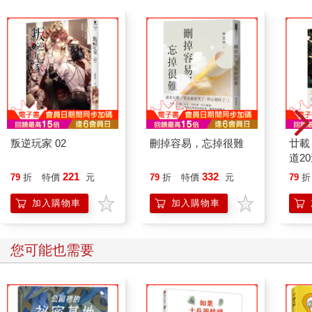
叛逆玩家 02
刪掉容易，忘掉很難
廿載
道2
221
332
79
折
特價
元
79
折
特價
元
79
折
加入購物車
加入購物車
您可能也需要