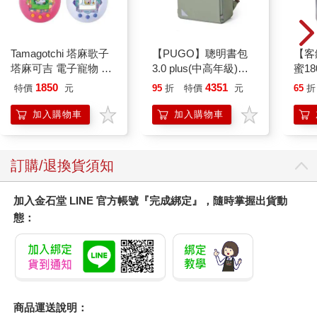
Tamagotchi 塔麻歌子
【PUGO】聰明書包
【客
塔麻可吉 電子寵物 樂
3.0 plus(中高年級)沙
蜜18
園系列（熱帶橙果／極
綠 全新進化玩美上市
1850
4351
特價
元
95
折
特價
元
65
折
地冰雪）
加入購物車
加入購物車
訂購/退換貨須知
加入金石堂 LINE 官方帳號『完成綁定』，隨時掌握出貨動
態：
商品運送說明：