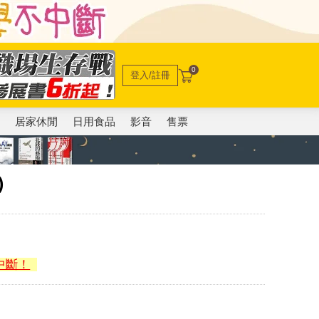
0
登入/註冊
電
居家休閒
日用食品
影音
售票
)
中斷！