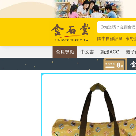
國中自修評量
東野
唯紅花綻放
奧德賽
會員獎勵
中文書
動漫ACG
親子