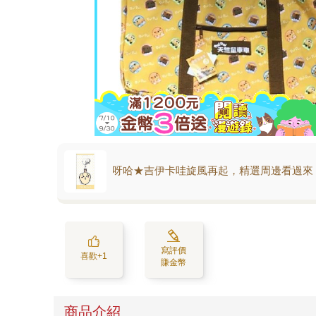
呀哈★吉伊卡哇旋風再起，精選周邊看過來
寫評價
喜歡+1
賺金幣
商品介紹