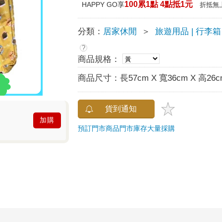
100累1點 4點抵1元
HAPPY GO享
折抵無
分類：
居家休閒
＞
旅遊用品 | 行李箱
?
商品規格：
商品尺寸：
長57cm X 寬36cm X 高26c
貨到通知
加購
預訂門市商品
門市庫存
大量採購