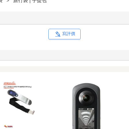
袋
＞
旅行袋 | 手提包
寫評價