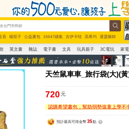
圭吾
楊双子
公益書包
16647續集
吉伊卡哇
高希均
通靈藥師
路邊攤新作
馬斯克
玩具總動員5
超慢跑
館
英文書
雜誌
電子書
文具
玩具親子
3C電玩
家
天竺鼠車車_旅行袋(大)(黃
720
元
認購希望書包，幫助弱勢孩童上學不
35
預計最高可得金幣
點
?