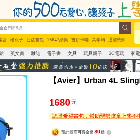
圭吾
楊双子
公益書包
16647續集
吉伊卡哇
高希均
通靈藥師
路邊攤新作
馬斯克
玩具總動員5
超慢跑
館
英文書
雜誌
電子書
文具
玩具親子
3C電玩
家
【Avier】Urban 4L S
1680
元
認購希望書包，幫助弱勢孩童上學不
80
預計最高可得金幣
點
?