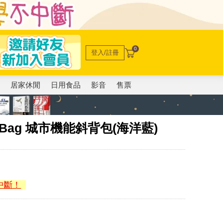
0
登入/註冊
電
居家休閒
日用食品
影音
售票
lingBag 城市機能斜背包(海洋藍)
中斷！