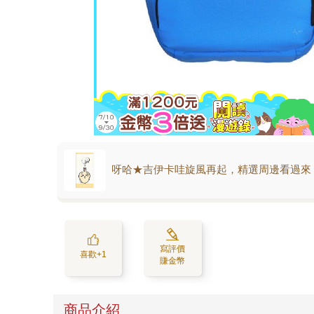
呀哈★吉伊卡哇旋風再起，精選周邊看過來
寫評價
喜歡+1
賺金幣
商品介紹