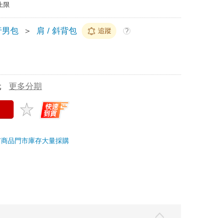
上限
行男包
＞
肩 / 斜背包
追蹤
?
元
更多分期
市商品
門市庫存
大量採購