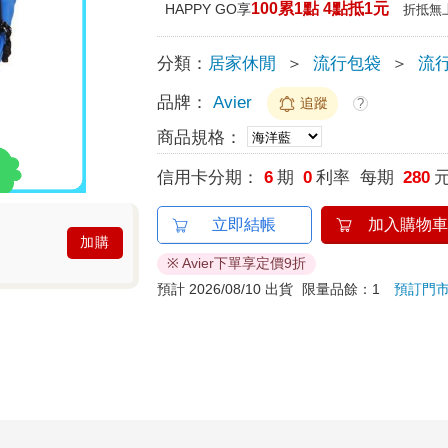
100累1點 4點抵1元
HAPPY GO享
折抵無
分類：
居家休閒
＞
流行包袋
＞
流
品牌：
Avier
追蹤
?
商品規格：
信用卡分期：
6
期
0
利率 每期
280
立即結帳
加入購物車
加購
※ Avier下單享定價9折
預計 2026/08/10 出貨
限量品餘：1
預訂門