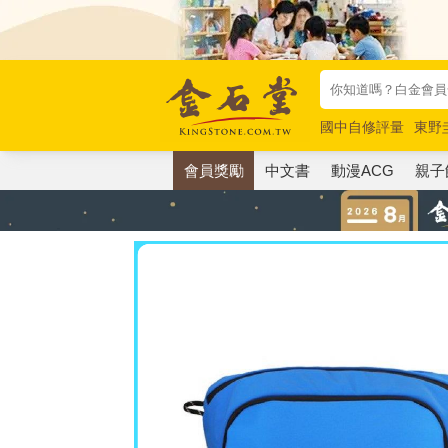
國中自修評量
東野
唯紅花綻放
奧德賽
會員獎勵
中文書
動漫ACG
親子