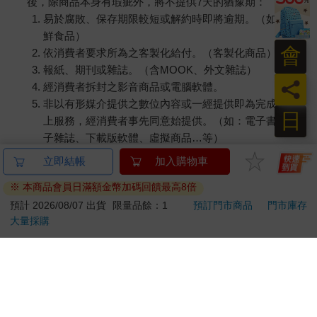
後，除商品本身有瑕疵外，將不提供7天的猶豫期：
易於腐敗、保存期限較短或解約時即將逾期。（如：生
鮮食品）
會
依消費者要求所為之客製化給付。（客製化商品）
報紙、期刊或雜誌。（含MOOK、外文雜誌）
員
經消費者拆封之影音商品或電腦軟體。
非以有形媒介提供之數位內容或一經提供即為完成之線
日
上服務，經消費者事先同意始提供。（如：電子書、電
子雜誌、下載版軟體、虛擬商品…等）
已拆封之個人衛生用品。（如：內衣褲、刮鬍刀、除毛
刀…等）
若非上列種類商品，均享有到貨7天的猶豫期（含例假
日）。
辦理退換貨時，商品（組合商品恕無法接受單獨退貨）必須
是您收到商品時的原始狀態（包含商品本體、配件、贈品、
保證書、所有附隨資料文件及原廠內外包裝…等），請勿直
接使用原廠包裝寄送，或於原廠包裝上黏貼紙張或書寫文
字。
退回商品若無法回復原狀，將請您負擔回復原狀所需費用，