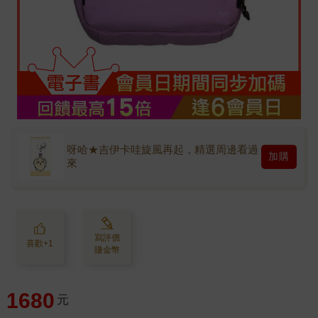
呀哈★吉伊卡哇旋風再起，精選周邊看過
加購
來
寫評價
喜歡+1
賺金幣
1680
元