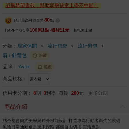
認購希望書包，幫助弱勢孩童上學不中斷！
80
預計最高可得金幣
點
?
100累1點 4點抵1元
HAPPY GO享
折抵無上限
分類：
居家休閒
＞
流行包袋
＞
流行男包
＞
肩 / 斜背包
追蹤
品牌：
Avier
追蹤
商品規格：
信用卡分期：
6
期
0
利率 每期
280
元
更多分期
商品介紹
結合都會簡約美學與戶外機能設計,打造專為行動者而生的裝備,
無論日常通勤還是週末探險,都能自由切換,靈活應對。