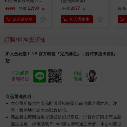
10人份多段式壓力IH
(藍光典藏版)
微電腦電子鍋(NP-
11990
2077
特價
元
特價
元
96
折
15999
ZAF18)
加入購物車
加入購物車
訂購/退換貨須知
加入金石堂 LINE 官方帳號『完成綁定』，隨時掌握出貨動
態：
商品運送說明：
本公司所提供的產品配送區域範圍目前僅限台灣本島。注
意！收件地址請勿為郵政信箱。
商品將由廠商透過貨運或是郵局寄送。消費者訂購之商品若
無法送達，經電話或 E-mail無法聯繫逾三天者，本公司將取