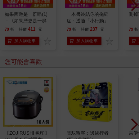
如果西遊是一群喵(1)
一本書終結你的拖延
刪掉
：《如果歷史是一群
症：透過「小行動」打
喵》作者最新力作，附
開大腦的行動開關，懶
411
237
79
折
特價
元
79
折
特價
元
79
折
【首卷特典】拉頁
人也能變身「行動派」
的37個科學方法
加入購物車
加入購物車
您可能會喜歡
【ZOJIRUSHI 象印】
電馭叛客：邊緣行者
吉伊