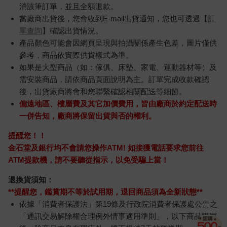
消該筆訂單，並且全額退款。
當廠商出貨後，您會收到E-mail出貨通知，您也可透過【
訂
單查詢
】確認出貨情況。
產品顏色可能會因網頁呈現與拍攝關係產生色差，圖片僅供
參考，商品依實際供貨樣式為準。
如果是大型商品（如：傢俱、床墊、家電、運動器材等）及
需安裝商品，請依商品頁面說明為主。訂單完成收款確認
後，出貨廠商將會和您聯繫確認相關配送等細節。
偏遠地區、樓層費及其它加價費用，皆由廠商於約定配送時
一併告知，廠商將保留出貨與否的權利。
提醒您！！
金石堂及銀行均不會請您操作ATM! 如接獲電話要求您前往
ATM提款機，請不要聽從指示，以免受騙上當！
退換貨須知：
**提醒您，鑑賞期不等於試用期，退回商品須為全新狀態**
依據「消費者保護法」第19條及行政院消費者保護處公告之
「通訊交易解除權合理例外情事適用準則」，以下商品購買