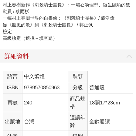
村上春樹新作《刺殺騎士團長》：一場召喚理型、復生隱喻的總
動員 / 蔡雨杉
一幅村上春樹世界的自畫像：《刺殺騎士團長》/ 盛浩偉
從《聽風的歌》到《刺殺騎士團長》 / 郭正佩
檢定
高級檢定（選擇＋填空題）
詳細資料
語言
中文繁體
裝訂
ISBN
9789570850963
分級
普通級
商品規
頁數
240
18開17*23cm
格
適讀年
出版地
台灣
全齡適讀
齡