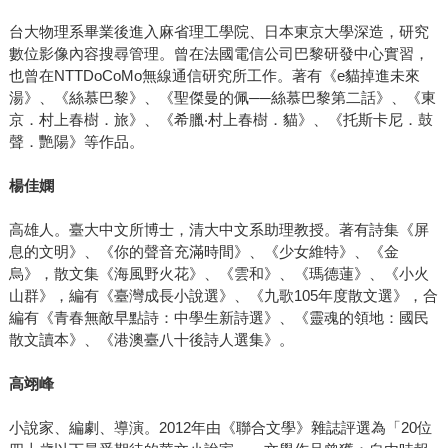
台大物理系畢業後進入麻省理工學院、日本東京大學深造，研究
數位影像內容搜尋管理。曾在法國電信公司巴黎研發中心實習，
也曾在NTTDoCoMo無線通信研究所工作。著有《e貓掉進未來
湯》、《絲慕巴黎》、《聖傑曼的佩──絲慕巴黎第二話》、《東
京．村上春樹．旅》、《希臘‧村上春樹．貓》、《托斯卡尼．鼓
聲．艷陽》等作品。
楊佳嫻
高雄人。臺大中文所博士，清大中文系助理教授。著有詩集《屏
息的文明》、《你的聲音充滿時間》、《少女維特》、《金
烏》，散文集《海風野火花》、《雲和》、《瑪德蓮》、《小火
山群》，編有《臺灣成長小說選》、《九歌105年度散文選》，合
編有《青春無敵早點詩：中學生新詩選》、《靈魂的領地：國民
散文讀本》、《港澳臺八十後詩人選集》。
高翊峰
小說家、編劇、導演。2012年由《聯合文學》雜誌評選為「20位