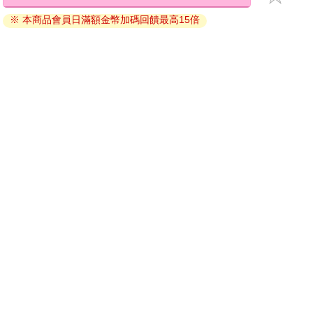
退換貨須知：
※ 本商品會員日滿額金幣加碼回饋最高15倍
因版權保護，您在金石堂所購買的電子書僅能以金石堂專屬
的閱讀軟體開啟閱讀，無法以其他閱讀器或直接下載檔案。
依據「消費者保護法」第19條及行政院消費者保護處公告之
「通訊交易解除權合理例外情事適用準則」，非以有形媒介
提供之數位內容或一經提供即為完成之線上服務，經消費者
事先同意始提供。（如：電子書、電子雜誌、下載版軟體、
虛擬商品…等），
不受「網購服務需提供七日鑑賞期」的限
制
。為維護您的權益，建議您先使用「試閱」功能後再付款
購買。