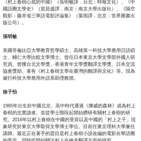
《村上春樹心底的中國》（張明敏譯．台北：時報文化）、《中
國語圈文學史》（賀昌盛譯．南京：南京大學出版社）、《隔空
觀影：藤井省三華語電影評論集》（葉雨譯．北京：世界圖書出
版公司）。
張明敏
美國哥倫比亞大學教育哲學碩士、高雄第一科技大學應用日語碩
士、輔仁大學比較文學博士。曾任日本東京大學文學部外國人研
究員。曾獲台北文學獎、香港青年文學獎翻譯文學獎、日本交流
協會獎助。著有《村上春樹文學在臺灣的翻譯與文化》等。現為
健行科技大學應用外語系助理教授。
徐子怡
1985年出生於中國北京。高中時代通過《挪威的森林》成為村上
春樹的忠實讀者。並從學士階段起開始鑽研有關村上春樹的研
究。2016年以村上春樹在中國的受容以及中國的「村上之子」現
象研究於東京大學取得文學博士學位。目前任東京理科大學兼任
講師。最近正在著手的題目是村上春樹小說改編的電影在華語圈
的受容。同時也開始關注村上在繪本翻譯方面的研究。