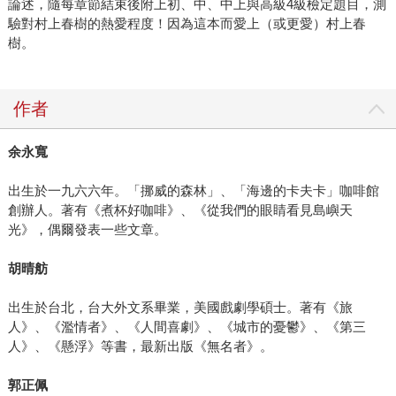
論述，隨每章節結束後附上初、中、中上與高級4級檢定題目，測
驗對村上春樹的熱愛程度！因為這本而愛上（或更愛）村上春
樹。
作者
余永寬
出生於一九六六年。「挪威的森林」、「海邊的卡夫卡」咖啡館
創辦人。著有《煮杯好咖啡》、《從我們的眼睛看見島嶼天
光》，偶爾發表一些文章。
胡晴舫
出生於台北，台大外文系畢業，美國戲劇學碩士。著有《旅
人》、《濫情者》、《人間喜劇》、《城市的憂鬱》、《第三
人》、《懸浮》等書，最新出版《無名者》。
郭正佩