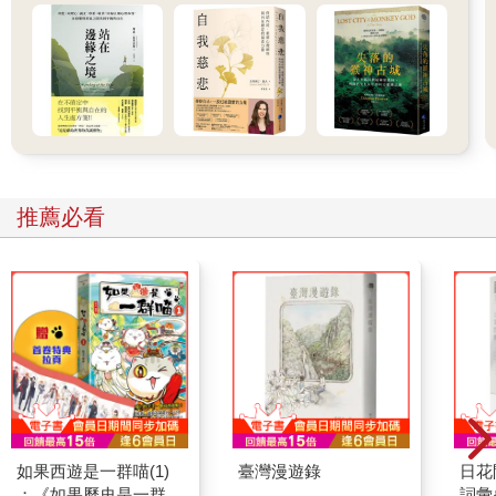
推薦必看
如果西遊是一群喵(1)
臺灣漫遊錄
日花
：《如果歷史是一群
詞彙