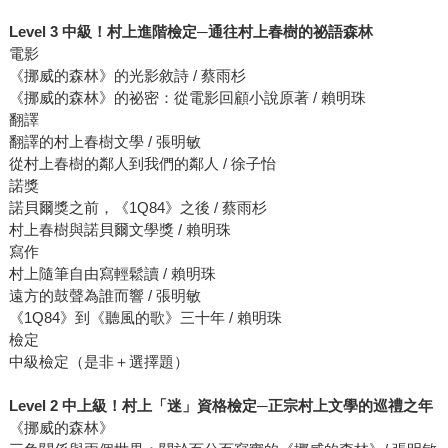
Level 3
中級！村上進階檢定
─
通往村上春樹的祕語森林
電影
《挪威的森林》的光影敘詩 / 蔡雨杉
《挪威的森林》的祕密：從電影回顧小說原著 / 賴明珠
翻譯
翻譯的村上春樹文學 / 張明敏
從村上春樹的鄰人到我們的鄰人 / 徐子怡
諾獎
諾貝爾獎之前，《1Q84》之後 / 蔡雨杉
村上春樹與諾貝爾文學獎 / 賴明珠
寫作
村上隨筆自由寫輕鬆讀 / 賴明珠
遠方的鼓聲為誰而響 / 張明敏
《1Q84》到《聽風的歌》三十年 / 賴明珠
檢定
中級檢定（是非＋選擇題）
Level 2
中上級！村上「迷」資格檢定
─
正宗村上文學的巡禮之年
《挪威的森林》