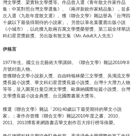
灣文學獎、梁實秋文學獎等。作品曾入選《青年散文作家作品
集：中英對照台灣文學選集》、《兩岸新銳作家精品集》，並多
次入選《九歌年度散文選》。獲《聯合文學》雜誌譽為「台灣四
十歲以下最值得期待的小說家」。另曾以筆名葉覆鹿出版小說
《小城市》，以此獲九歌兩百萬文學獎榮譽獎、第三屆全球華語
科幻星雲獎銀獎。另出版有散文集《Mr. Adult大人先生》
伊格言
1977年生。國立台北藝術大學講師。《聯合文學》雜誌2010年8
月號封面人物。
曾獲聯合文學小說新人獎、自由時報林榮三文學獎、吳濁流文學
獎長篇小說獎、華文科幻星雲獎長篇小說獎、台灣十大潛力人物
等等，並入圍英仕曼亞洲文學獎、歐康納國際短篇小說獎、台灣
文學獎長篇小說金典獎、台北國際書展大獎等。
獲選《聯合文學》雜誌「20位40歲以下最受期待的華文小說
家」；著作亦曾獲《聯合文學》雜誌2010年度之書、2010、
2011、2013博客來網路書店華文創作百大排行榜等殊榮。
曾任德國柏林文學協會駐會作家、香港浸會大學國際作家工作坊