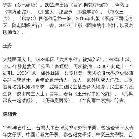
等書（多已絕版）。2012年出版《目的地南方旅館》，合舊版
《南方旅館》、《那些人，那些事，那些季節》、《每次三
片》、《寫給C》四部作品於一帙。2015年出版《不論下雨或晴
天：陳老闆唱片行》一書。2017年出版《固執的小吃們，以及島
嶼偏食》。
王丹
大陸民運人士。1989年因「六四事件」被捕入獄，1993年出獄。
1995年發起參與「公民上書運動」再次被捕，1996年判處十一年
徒刑。1998年以「保外就醫」名義赴美。美國哈佛大學歷史暨東
亞語言學博士。近年於台灣清大、政大、東吳與成大任教。三次
被提名諾貝爾和平獎，並獲美國民主基金會人權獎，民主教育基
金會「傑出民主人士」獎等。著有《王丹獄中回憶錄》、《我與
深夜一起清醒》、《我聽見雨聲》、《在夜雨中素描》等書。
陳栢青
1983年台中生。台灣大學台灣文學研究所畢業。曾獲全球華人青
年文學獎、中國時報文學獎、聯合報文學獎、林榮三文學獎、台