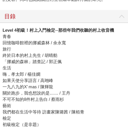
目錄
Level 4
初級！村上入門檢定
─
那些年我們收聽的村上收音機
青春
回憶咖啡館裡的挪威森林 / 余永寬
旅行
終於日本的村上先生 / 胡晴舫
「挪威的森林」踏查記 / 郭正佩
生活
嗨，孝太郎 / 楊佳嫻
如果天使分享語言 / 高翊峰
一九八九的X’ mas / 陳輝龍
關於跑步，我也想說的是…… / 王丹
不可不知的8件村上告白 / 蔡雨杉
藝術
我們都在生活中等待 訪畫家陳璐茜 / 陳栢青
檢定
初級檢定（是非題）