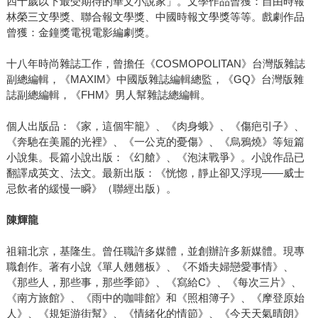
四十歲以下最受期待的華文小說家」。文學作品曾獲：自由時報
林榮三文學獎、聯合報文學獎、中國時報文學獎等等。戲劇作品
曾獲：金鐘獎電視電影編劇獎。
十八年時尚雜誌工作，曾擔任《COSMOPOLITAN》台灣版雜誌
副總編輯，《MAXIM》中國版雜誌編輯總監，《GQ》台灣版雜
誌副總編輯，《FHM》男人幫雜誌總編輯。
個人出版品：《家，這個牢籠》、《肉身蛾》、《傷疤引子》、
《奔馳在美麗的光裡》、《一公克的憂傷》、《烏鴉燒》等短篇
小說集。長篇小說出版：《幻艙》、《泡沫戰爭》。小說作品已
翻譯成英文、法文。最新出版：《恍惚，靜止卻又浮現——威士
忌飲者的緩慢一瞬》（聯經出版）。
陳輝龍
祖籍北京，基隆生。曾任職許多媒體，並創辦許多新媒體。現專
職創作。著有小說《單人翹翹板》、《不婚夫婦戀愛事情》、
《那些人，那些事，那些季節》、《寫給C》、《每次三片》、
《南方旅館》、《雨中的咖啡館》和《照相簿子》、《摩登原始
人》、《規矩游街幫》、《情緒化的情節》、《今天天氣晴朗》