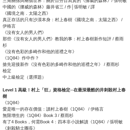
三角關係與兩個世界：關於百分百寫實的《挪威的森林》/ 張明敏
中國的《挪威的森林》藤井省三 / 作│張明敏 / 譯
《國境之南．太陽之西》
真正存活的只有沙漠本身：村上春樹《國境之南．太陽之西》 /
伊格言
《沒有女人的男人們》
那些《沒有女人的男人們》教我的事：村上春樹新作短評 / 蔡雨
杉
《沒有色彩的多崎作和他的巡禮之年》
《1Q84》作中作？
搶先迎接新作《沒有色彩的多崎作和他的巡禮之年》 / 蔡雨杉
檢定
中上級檢定（選擇題）
Level 1
高級！村上「狂」資格檢定
─
在最深最酷的井刺殺村上春
樹
《1Q84》
愛是唯一的存在價值：讀村上春樹《1Q84》 / 伊格言
無限增生的《1Q84》Book 3 / 蔡雨杉
有了4 Books，何需Book 4：四本非小說解讀《1Q84》/ 張明敏
《刺殺騎士團長》