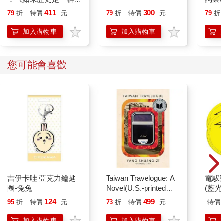
喵》作者最新力作，附
411
300
79
折
特價
元
79
折
特價
元
79
折
【首卷特典】拉頁
加入購物車
加入購物車
您可能會喜歡
吉伊卡哇 亞克力鑰匙
Taiwan Travelogue: A
電馭
圈-兔兔
Novel(U.S.-printed
(藍
edition)
124
499
95
折
特價
元
73
折
特價
元
特價
加入購物車
加入購物車