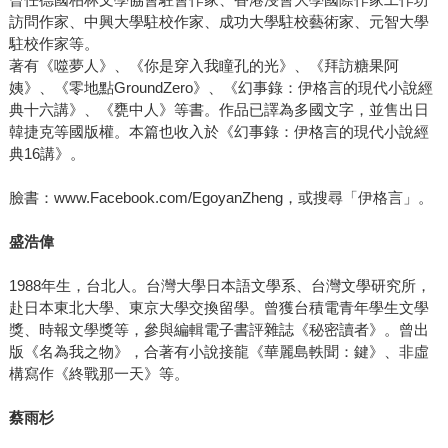
訪問作家、中興大學駐校作家、成功大學駐校藝術家、元智大學
駐校作家等。
著有《噬夢人》、《你是穿入我瞳孔的光》、《拜訪糖果阿
姨》、《零地點GroundZero》、《幻事錄：伊格言的現代小說經
典十六講》、《甕中人》等書。作品已譯為多國文字，並售出日
韓捷克等國版權。本篇也收入於《幻事錄：伊格言的現代小說經
典16講》。
臉書：www.Facebook.com/EgoyanZheng，或搜尋「伊格言」。
盛浩偉
1988年生，台北人。台灣大學日本語文學系、台灣文學研究所，
赴日本東北大學、東京大學交換留學。曾獲台積電青年學生文學
獎、時報文學獎等，參與編輯電子書評雜誌《秘密讀者》。曾出
版《名為我之物》，合著有小說接龍《華麗島軼聞：鍵》、非虛
構寫作《終戰那一天》等。
蔡雨杉