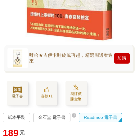
呀哈★吉伊卡哇旋風再起，精選周邊看過
加購
來
寫評價
電子書
喜歡+1
賺金幣
?
紙本平裝
金石堂 電子書
Readmoo 電子書
189
元