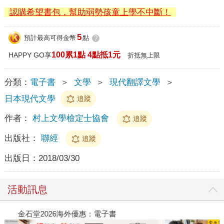
認購希望書包，幫助弱勢孩童上學不中斷！
5
預計最高可得金幣
點
?
100累1點 4點抵1元
HAPPY GO享
折抵無上限
分類：
電子書
＞
文學
＞
現代翻譯文學
＞
日本現代文學
追蹤
作者：
村上文學檢定士協會
追蹤
出版社：
聯經
追蹤
出版日：
2018/03/30
活動訊息
金石堂2026海外優惠：電子書