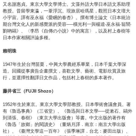
又名謝惠貞。東京大學文學博士。文藻外語大學日本語文系助理
教授。昔留學東瀛，一葦浮沉。現旅居哈瑪星，觀照日本文壇大
小宇宙。譯有巫永福《愛睏的春杏》。撰有博士論文《日本統治
期台灣文化人的新感覺派的受容──橫光利一與楊逵‧巫永福‧翁鬧‧
劉吶鷗》、〈李昂《自傳の小說》中的寓言〉，以及村上春樹等
日本作家相關評論多種。
賴明珠
1947年生於台灣苗栗，中興大學農經系畢業，日本千葉大學深
造。回國從事廣告企畫撰文，喜歡文學、藝術、電影欣賞及旅
行，並選擇性翻譯日文作品，包括村上春樹的多本著作。
藤井省三（
FUJII Shozo
）
1952年生於東京。東京大學文學部教授。日本學術會議會員。著
有《魯迅事典》（三省堂）、《魯迅與日本文學──從漱石、鷗外
到清張、春樹》（東京大學出版會）等書。中文出版的著作有
《魯迅「故鄉」的閱讀史》（董炳月譯．南京：南京大學出版
社）、《臺灣文學這一百年》（張季琳譯．台北：麥田出版）、