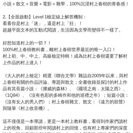
小說＋散文＋音樂＋電影＋雜學，100%沉浸村上春樹的青春感！
2.【全面啟動】Level 1檢定線上解答機制：
看看你是村上「迷」，還是村上「狂」！
超越平面文本的互動式閱讀，生活因為文學而變得不一樣了。
好想知道村上的一切？！
100%村上春樹教科書，離村上春樹世界最近的唯一入口！
村上初、中、中上、高級檢定特輯！成為比村上春樹還要了解村
上作品的村上達人！
《大人的村上檢定》精選《聯合文學》雜誌自2009年以來，與村
上春樹有關的作品評論、專題與散文；全書收錄並探討的村上作
品有其長篇小說：《挪威的森林》、《國境之南．太陽之西》、
《1Q84》、《沒有色彩的多崎作和他的巡禮之年》；短篇小說：
《沒有女人的男人們》；村上春樹雜文、散文：《遠方的鼓聲》
與隨筆《村上收音機》。
這不僅僅是一本導讀，更是一本村上教科書，看得到作家們讀村
上的視角、回顧那些年閱讀村上的回憶，也有村上專家們的深度