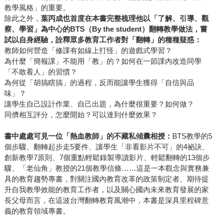
教學風格」的重要。
除此之外，
葉丙成也首度在本書完整梳理他以「了解、引導、觀
察、學習」為中心的BTS（By the student）翻轉教學做法，嘗
試以自身經驗，詮釋眾多教育工作者對「翻轉」的種種疑惑：
教師如何營造「修課有如線上打怪」的遊戲式學習？
為什麼「簡報課」不能用「教」的？如何在一節課內改造同學
「不敢看人」的習慣？
為何從「胡搞瞎搞」的過程，反而能讓學生獲得「自信與品
味」？
讓學生自己設計作業、自己出題，為什麼很重要？如何做？
同儕相互評分，怎麼開始？可以達到什麼效果？
書中處處可見一位「熱血教師」的不藏私傾囊相授：
BTS教學的5
個步驟、翻轉起步走5要件、讓學生「非看影片不可」的4祕訣、
創新教學7原則、7個重點輕鬆錄製導讀影片、輕鬆翻轉的13個步
驟、「老仙角」教授的21個教學信條……這是一本觀念與實務兼
具的教育趨勢專書，對關注國內教育改革的政策制定者、期待提
升自我教學效能的教育工作者，以及關心國內未來教育發展的家
長父母而言，在這波台灣翻轉教育風潮中，本書是深具里程碑意
義的教育領域專書。