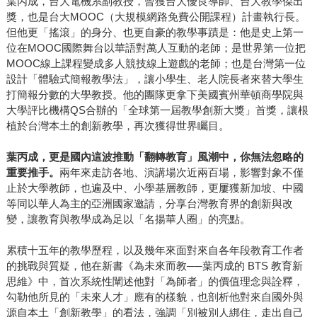
葉丙成，台大電機系副教授，曾獲台大優良導師、台大教學傑出
獎，也是台大MOOC（大規模網路免費公開課程）計畫執行長。
但他更「搖滾」的身分、也更自豪的教學事蹟是：他是史上第一
位在MOOC國際舞台以華語對萬人互動的老師；是世界第一位把
MOOC線上課程變成多人競技線上遊戲的老師；也是台灣第一位
設計「體驗式簡報教學法」，讓小學生、老人院長者來替大學生
打簡報分數的大學教授。他的團隊更拿下美國賓州華頓商學院與
大學評比機構QS合辦的「全球第一屆教學創新大獎」首獎，讓根
植於台灣本土的創新教學，再次獲得世界矚目。
葉丙成，更是國內這波推動「翻轉教育」風潮中，你無法忽略的
重要推手。
兩年來走訪各地、演講場次近兩百場，影響對象不僅
止於大學教師，也遍及中、小學基層教師，更屢獲新加坡、中國
等同以華人為主的亞洲國家邀請，分享台灣教育界的創新與改
變，讓教育與教學成為足以「名揚華人圈」的亮點。
累積十五年的教學歷程，以及幾年來面對來自各年段教育工作者
的挑戰與質疑，他在新書《為未來而教──葉丙成的 BTS 教育新
思維》中，首次系統性闡述他對「為師者」的價值理念與詮釋，
勾勒他所見的「未來人才」應有的樣貌，也剖析他對來自國外與
源自本土「創新教學」的看法，強調「別被別人綁住，走出自己