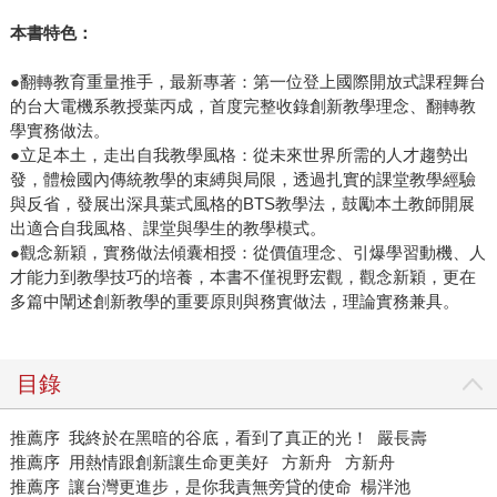
本書特色：
●翻轉教育重量推手，最新專著：第一位登上國際開放式課程舞台
的台大電機系教授葉丙成，首度完整收錄創新教學理念、翻轉教
學實務做法。
●立足本土，走出自我教學風格：從未來世界所需的人才趨勢出
發，體檢國內傳統教學的束縛與局限，透過扎實的課堂教學經驗
與反省，發展出深具葉式風格的BTS教學法，鼓勵本土教師開展
出適合自我風格、課堂與學生的教學模式。
●觀念新穎，實務做法傾囊相授：從價值理念、引爆學習動機、人
才能力到教學技巧的培養，本書不僅視野宏觀，觀念新穎，更在
多篇中闡述創新教學的重要原則與務實做法，理論實務兼具。
目錄
推薦序 我終於在黑暗的谷底，看到了真正的光！ 嚴長壽
推薦序 用熱情跟創新讓生命更美好 方新舟 方新舟
推薦序 讓台灣更進步，是你我責無旁貸的使命 楊泮池