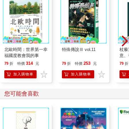
北歐時間：世界第一幸
特殊傳說Ⅲ vol.11
杖藜
福國度教會我的事
意、
恭談
314
253
79
折
特價
元
79
折
特價
元
79
折
想
加入購物車
加入購物車
您可能會喜歡