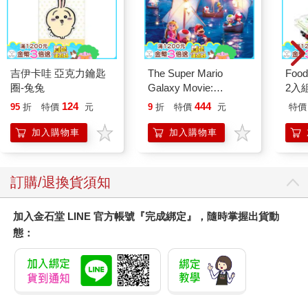
吉伊卡哇 亞克力鑰匙
The Super Mario
Foo
圈-兔兔
Galaxy Movie:
2入
Peach`s Birthday
124
444
95
折
特價
元
9
折
特價
元
特價
Surprise: The Super
Mario Galaxy Movie
加入購物車
加入購物車
Storybook
訂購/退換貨須知
加入金石堂 LINE 官方帳號『完成綁定』，隨時掌握出貨動
態：