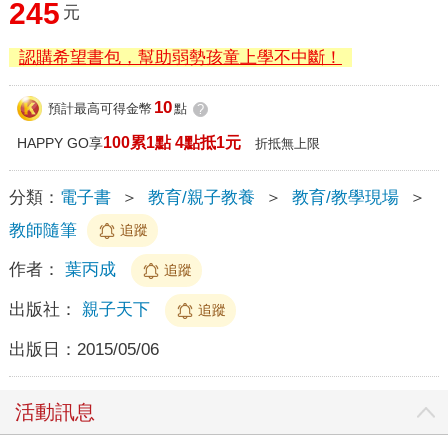
245
元
認購希望書包，幫助弱勢孩童上學不中斷！
10
預計最高可得金幣
點
?
100累1點 4點抵1元
HAPPY GO享
折抵無上限
分類：
電子書
＞
教育/親子教養
＞
教育/教學現場
＞
教師隨筆
追蹤
作者：
葉丙成
追蹤
出版社：
親子天下
追蹤
出版日：
2015/05/06
活動訊息