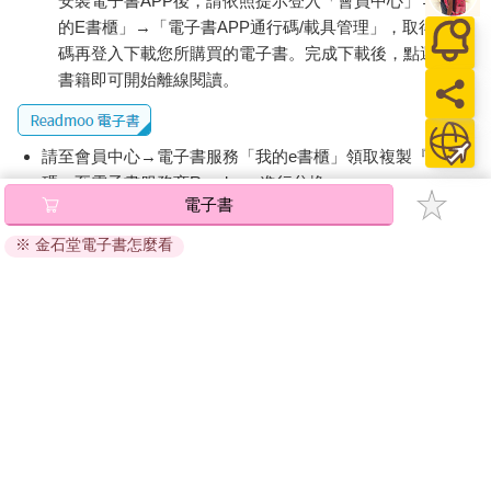
安裝電子書APP後，請依照提示登入「會員中心」→「我
的E書櫃」→「電子書APP通行碼/載具管理」，取得通行
碼再登入下載您所購買的電子書。完成下載後，點選任一
書籍即可開始離線閱讀。
請至會員中心→電子書服務「我的e書櫃」領取複製『兌換
碼』至電子書服務商Readmoo進行兌換。
電子書
退換貨須知：
※ 金石堂電子書怎麼看
因版權保護，您在金石堂所購買的電子書僅能以金石堂專屬
的閱讀軟體開啟閱讀，無法以其他閱讀器或直接下載檔案。
依據「消費者保護法」第19條及行政院消費者保護處公告之
「通訊交易解除權合理例外情事適用準則」，非以有形媒介
提供之數位內容或一經提供即為完成之線上服務，經消費者
事先同意始提供。（如：電子書、電子雜誌、下載版軟體、
虛擬商品…等），
不受「網購服務需提供七日鑑賞期」的限
制
。為維護您的權益，建議您先使用「試閱」功能後再付款
購買。