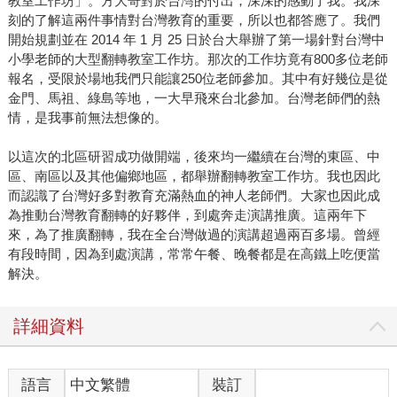
教室工作坊」。方大哥對於台灣的付出，深深的感動了我。我深
刻的了解這兩件事情對台灣教育的重要，所以也都答應了。我們
開始規劃並在 2014 年 1 月 25 日於台大舉辦了第一場針對台灣中
小學老師的大型翻轉教室工作坊。那次的工作坊竟有800多位老師
報名，受限於場地我們只能讓250位老師參加。其中有好幾位是從
金門、馬祖、綠島等地，一大早飛來台北參加。台灣老師們的熱
情，是我事前無法想像的。
以這次的北區研習成功做開端，後來均一繼續在台灣的東區、中
區、南區以及其他偏鄉地區，都舉辦翻轉教室工作坊。我也因此
而認識了台灣好多對教育充滿熱血的神人老師們。大家也因此成
為推動台灣教育翻轉的好夥伴，到處奔走演講推廣。這兩年下
來，為了推廣翻轉，我在全台灣做過的演講超過兩百多場。曾經
有段時間，因為到處演講，常常午餐、晚餐都是在高鐵上吃便當
解決。
詳細資料
語言
中文繁體
裝訂