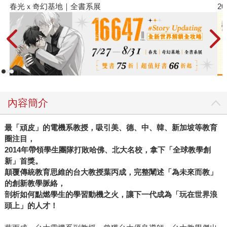
春光ｘ奇幻基地｜全書系展
202
內容簡介
最「頑皮」的電機系教授，吸引美、德、中、韓、新加坡等教育
圈注目，
2014
年帶領學生團隊打敗哈佛、北大名校，拿下「全球教學創
新」首獎。
顛覆傳統教育思維的台大教授葉丙成，完整闡述「為未來而教」
的創新教學脈絡，
剖析如何點燃學生的學習動機之火，讓下一代成為「玩在世界浪
頭上」的人才！