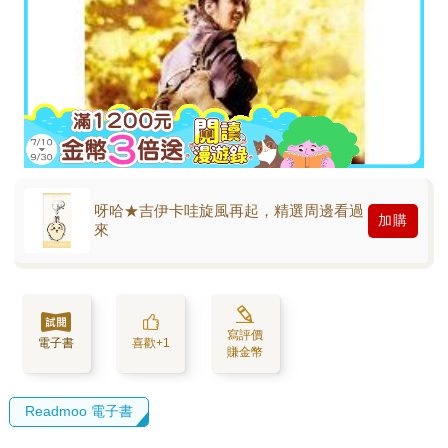
呀哈★吉伊卡哇旋風再起，精選周邊看過
加購
來
寫評價
電子書
喜歡+1
賺金幣
Readmoo 電子書