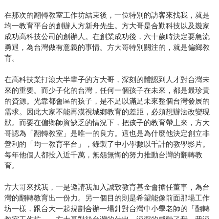
在那次的翻轉教室工作坊結束後，一位特別的訪客來找我，就是
均一教育平台的創辦人方新舟先生。方大哥是合勤科技以及幾家
成功高科技公司的創辦人。在創業成功後，六十歲時決定要急流
勇退，為台灣做有意義的事情。方大哥特別關注的，就是偏鄉教
育。
在高科技業打滾大半輩子的方大哥，深刻的體認到人才對台灣未
來的重要。而少子化的台灣，任何一個孩子在未來，都是最珍貴
的資源。光靠都會區的孩子，是不足以滿足未來整個台灣發展的
需求。因此大家不能再漠視城鄉教育的差距，必須想辦法改變現
狀。而要在偏鄉師資缺乏的情況下，把孩子的教育帶上來，方大
哥認為「翻轉教室」是唯一的良方。這也是為什麼他決定創立非
營利的「均一教育平台」，錄製了中小學數以千計的教學影片。
每年他個人都投入近千萬，無怨無悔的努力推動台灣的翻轉教
育。
方大哥來找我，一是邀請我加入誠致教育基金會擔任董事，為台
灣的翻轉教育出一份力。另一個目的則是希望能像前面那場工作
坊一樣，跟台大一起規劃合辦一場針對台灣中小學老師的「翻轉