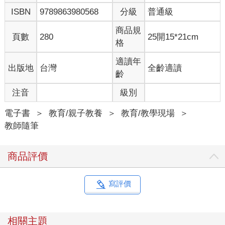
ISBN
9789863980568
分級
普通級
商品規
頁數
280
25開15*21cm
格
適讀年
出版地
台灣
全齡適讀
齡
注音
級別
電子書
＞
教育/親子教養
＞
教育/教學現場
＞
教師隨筆
商品評價
寫評價
相關主題