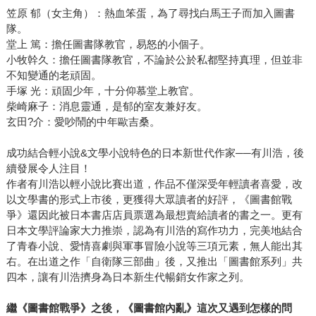
笠原 郁（女主角）：熱血笨蛋，為了尋找白馬王子而加入圖書
隊。
堂上 篤：擔任圖書隊教官，易怒的小個子。
小牧幹久：擔任圖書隊教官，不論於公於私都堅持真理，但並非
不知變通的老頑固。
手塚 光：頑固少年，十分仰慕堂上教官。
柴崎麻子：消息靈通，是郁的室友兼好友。
玄田?介：愛吵鬧的中年歐吉桑。
成功結合輕小說&文學小說特色的日本新世代作家──有川浩，後
續發展令人注目！
作者有川浩以輕小說比賽出道，作品不僅深受年輕讀者喜愛，改
以文學書的形式上市後，更獲得大眾讀者的好評，《圖書館戰
爭》還因此被日本書店店員票選為最想賣給讀者的書之一。更有
日本文學評論家大力推崇，認為有川浩的寫作功力，完美地結合
了青春小說、愛情喜劇與軍事冒險小說等三項元素，無人能出其
右。在出道之作「自衛隊三部曲」後，又推出「圖書館系列」共
四本，讓有川浩擠身為日本新生代暢銷女作家之列。
繼《圖書館戰爭》之後，《圖書館內亂》這次又遇到怎樣的問