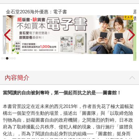
金石堂2026海外優惠：電子書
原
覺
內容簡介
當閱讀的自由被剝奪時，第一個起而抗之的是──圖書館！
本書背景設定在近未來的西元2019年，作者首先花了極大篇幅架
構出一個架空而生動的場景，描述出「圖書隊」與「以取締危險
刊物為由，妨礙圖書自由的政府機關」之間激烈的對峙。日本政
府為了取締擾亂公共秩序、侵犯人權的現象，強行施行「媒體良
化法」，而為了閱讀自由起身對抗的組織──「圖書館」挺身而