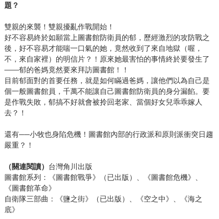
題？
雙親的來襲！雙親擾亂作戰開始！
好不容易終於如願當上圖書館防衛員的郁，歷經激烈的攻防戰之
後，好不容易才能喘一口氣的她，竟然收到了來自地獄（喔，
不，來自家裡）的明信片？！原來她最害怕的事情終於要發生了
——郁的爸媽竟然要來拜訪圖書館！！
目前郁面對的首要任務，就是如何瞞過爸媽，讓他們以為自己是
個一般圖書館員，千萬不能讓自己圖書館防衛員的身分漏餡。要
是作戰失敗，郁搞不好就會被拎回老家、當個好女兒乖乖嫁人
去？！
還有──小牧也身陷危機！圖書館內部的行政派和原則派衝突日趨
嚴重？！
（關連閱讀）
台灣角川出版
圖書館系列：《圖書館戰爭》（已出版）、《圖書館危機》、
《圖書館革命》
自衛隊三部曲：《鹽之街》（已出版）、《空之中》、《海之
底》