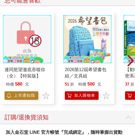
您可能會喜歡
連同慾望澈底吞噬你
2026第12屆希望書包
【動
（全）【特裝版】
組／文具組
密系
型
580
500
特價
元
51
折
特價
元
37
折
上市通知我
加入購物車
訂購/退換貨須知
加入金石堂 LINE 官方帳號『完成綁定』，隨時掌握出貨動