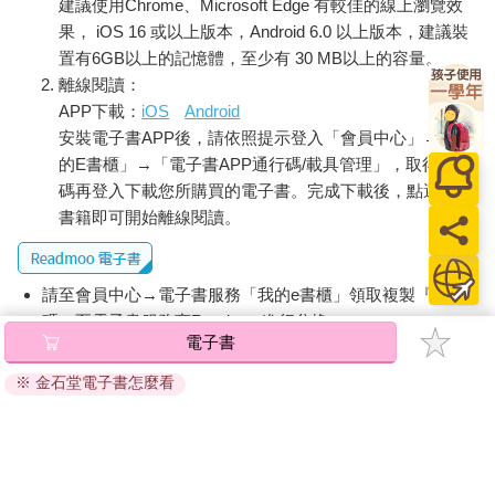
建議使用Chrome、Microsoft Edge 有較佳的線上瀏覽效
果， iOS 16 或以上版本，Android 6.0 以上版本，建議裝
置有6GB以上的記憶體，至少有 30 MB以上的容量。
離線閱讀：
APP下載：
iOS
Android
安裝電子書APP後，請依照提示登入「會員中心」→「我
的E書櫃」→「電子書APP通行碼/載具管理」，取得通行
碼再登入下載您所購買的電子書。完成下載後，點選任一
書籍即可開始離線閱讀。
請至會員中心→電子書服務「我的e書櫃」領取複製『兌換
碼』至電子書服務商Readmoo進行兌換。
電子書
退換貨須知：
※ 金石堂電子書怎麼看
因版權保護，您在金石堂所購買的電子書僅能以金石堂專屬
的閱讀軟體開啟閱讀，無法以其他閱讀器或直接下載檔案。
依據「消費者保護法」第19條及行政院消費者保護處公告之
「通訊交易解除權合理例外情事適用準則」，非以有形媒介
提供之數位內容或一經提供即為完成之線上服務，經消費者