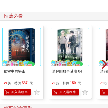
推薦必看
祕密中的祕密
請解開故事謎底 04
請解
537
150
79
折
特價
元
79
折
特價
元
79
折
加入購物車
加入購物車