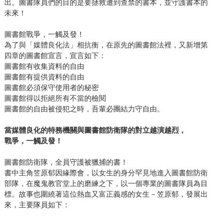
出。圖書隊員們的目的是要拯救遭到查禁的書本，並守護書本的
未來！
圖書館戰爭，一觸及發！
為了與「媒體良化法」相抗衡，在原先的圖書館法裡，又新增第
四章的圖書館宣言，宣言如下：
圖書館有收集資料的自由
圖書館有提供資料的自由
圖書館必須保守使用者的秘密
圖書館得以拒絕所有不當的檢閱
圖書館的自由被侵犯之時，吾輩必團結力守自由。
當媒體良化的特務機關與圖書館防衛隊的對立越演越烈，
戰爭，一觸及發！
圖書館防衛隊，全員守護被獵捕的書！
書中主角笠原郁因緣際會，以女生的身分罕見地進入圖書館防衛
部隊，在魔鬼教官堂上的磨練之下，以一個專業的圖書隊員為目
標。故事也圍繞著這位熱血又富正義感的女生－笠原郁，發展出
來，主要隊員如下：