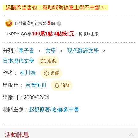
認購希望書包，幫助弱勢孩童上學不中斷！
5
預計最高可得金幣
點
?
100累1點 4點抵1元
HAPPY GO享
折抵無上限
分類：
電子書
＞
文學
＞
現代翻譯文學
＞
日本現代文學
追蹤
作者：
有川浩
追蹤
出版社：
台灣角川
追蹤
出版日：
2009/02/04
相關主題：
影視原著/改編/劇中書
活動訊息