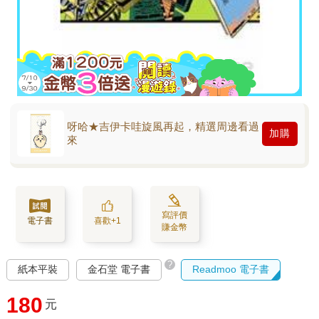
呀哈★吉伊卡哇旋風再起，精選周邊看過
加購
來
寫評價
電子書
喜歡+1
賺金幣
?
紙本平裝
金石堂 電子書
Readmoo 電子書
180
元