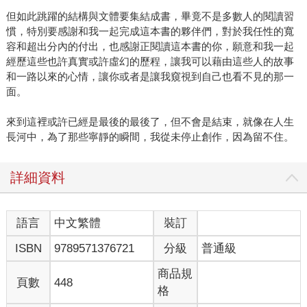
但如此跳躍的結構與文體要集結成書，畢竟不是多數人的閱讀習
慣，特別要感謝和我一起完成這本書的夥伴們，對於我任性的寬
容和超出分內的付出，也感謝正閱讀這本書的你，願意和我一起
經歷這些也許真實或許虛幻的歷程，讓我可以藉由這些人的故事
和一路以來的心情，讓你或者是讓我窺視到自己也看不見的那一
面。
來到這裡或許已經是最後的最後了，但不會是結束，就像在人生
長河中，為了那些寧靜的瞬間，我從未停止創作，因為留不住。
詳細資料
語言
中文繁體
裝訂
ISBN
9789571376721
分級
普通級
商品規
頁數
448
格