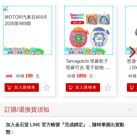
MOTOR汽車百科8月
Tamagotchi 塔麻歌子
悠遊
2026第489期
塔麻可吉 電子寵物 樂
（2
園系列（熱帶橙果／極
190
1850
特價
元
特價
元
特價
200
地冰雪）
加入購物車
加入購物車
訂購/退換貨須知
加入金石堂 LINE 官方帳號『完成綁定』，隨時掌握出貨動
態：