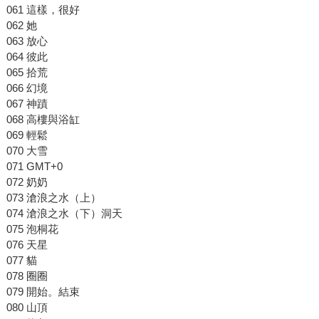
061 這樣，很好
062 她
063 放心
064 彼此
065 拾荒
066 幻境
067 神蹟
068 高樓與浴缸
069 輕鬆
070 大雪
071 GMT+0
072 奶奶
073 滄浪之水（上）
074 滄浪之水（下）洞天
075 泡桐花
076 天星
077 貓
078 圈圈
079 開始。結束
080 山頂