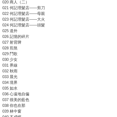
020 商人（二）
021 何記理髮店——剪刀
022 何記理髮店——母親
023 何記理髮店——大火
024 何記理髮店——頭髮
025 道外
026 記憶的碎片
027 射背牌
028 煎熬
029 鬥歌
030 少女
031 界線
032 秋雨
033 晨光
034 境界
035 如水
036 心遠地自偏
037 很美的藍色
038 你也在那
039 林中窗
040 不成眠