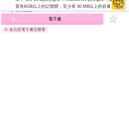
置有6GB以上的記憶體，至少有 30 MB以上的容量。
離線閱讀：
電子書
APP下載：
iOS
Android
安裝電子書APP後，請依照提示登入「會員中心」→「我
※ 金石堂電子書怎麼看
的E書櫃」→「電子書APP通行碼/載具管理」，取得通行
碼再登入下載您所購買的電子書。完成下載後，點選任一
書籍即可開始離線閱讀。
請至會員中心→電子書服務「我的e書櫃」領取複製『兌換
碼』至電子書服務商Readmoo進行兌換。
退換貨須知：
因版權保護，您在金石堂所購買的電子書僅能以金石堂專屬
的閱讀軟體開啟閱讀，無法以其他閱讀器或直接下載檔案。
依據「消費者保護法」第19條及行政院消費者保護處公告之
「通訊交易解除權合理例外情事適用準則」，非以有形媒介
提供之數位內容或一經提供即為完成之線上服務，經消費者
事先同意始提供。（如：電子書、電子雜誌、下載版軟體、