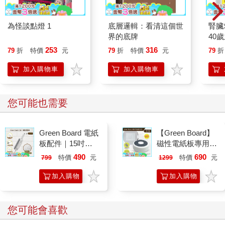
為怪談點燈 1
底層邏輯：看清這個世
腎臟
界的底牌
40
就告
253
316
79
折
特價
元
79
折
特價
元
79
折
加入購物車
加入購物車
您可能也需要
Green Board 電紙
【Green Board】
板配件｜15吋
磁性電紙板專用 -
ECO專用 三合一
二合一圓形速擦激
490
690
特價
元
特價
元
799
1299
筆擦組｜磁性手寫
活板擦 E8M 台灣
板 替換筆 板擦
專利設計
加入購物
加入購物
車
車
您可能會喜歡