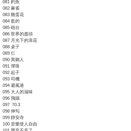
081 釣魚
082 麻雀
083 雞蛋花
084 藍的
085 砲台
086 世界的盡頭
087 月光下的浪花
088 桌子
089 仨
090 異鄉人
091 彈珠
092 起子
093 司機
094 避風港
095 大人的滋味
096 飛踢
097 70.3
098 伸勼
099 靜安寺
100 音樂使人自由
101 聲音不見了