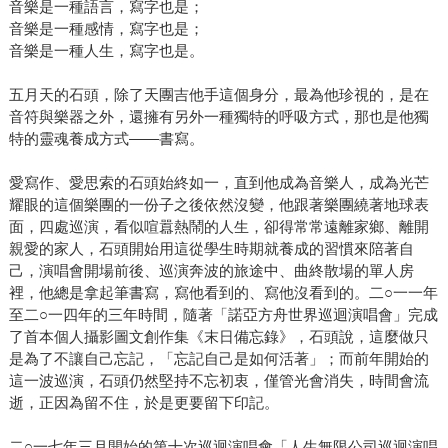
音樂是一種語言，寫字也是；
音樂是一種感情，寫字也是；
音樂是一種人生，寫字也是。
五月天的石頭，除了天團吉他手這個身分，最為他珍視的，是在
音符與樂器之外，還擁有另外一種獨特的呼吸方式，那也是他獨
特的靈魂養成方式——書寫。
愛寫作、愛思索的石頭始終如一，直到他成為音樂人，成為光芒
耀眼的這個樂團的一份子之後依然沒變，他跟著樂團繞著地球表
面，四處巡演，看似喧囂熱鬧的人生，卻得常常遠離家鄉、離開
親愛的家人，石頭開始用這從學生時期就養成的習慣來陪著自
己，演唱會開場前後、巡演奔波的旅途中、曲終散場的單人房
裡，他總是拿起筆書寫，寫他看到的、寫他沒看到的。二○一一年
至二○一四年的三年時間，隨著「諾亞方舟世界巡迴演唱會」完成
了首本個人攝影圖文創作集《末日備忘錄》，石頭說，這麼做只
是為了不讓自己忘記，「忘記自己是如何活著」；而前年開始的
這一波巡演，石頭仍然堅持不忘初衷，僅管光會消失，時間會流
逝，正因為留不住，於是更要留下印記。
二○一七年三月開始的第十次巡迴演唱會「人生無限公司巡迴演唱