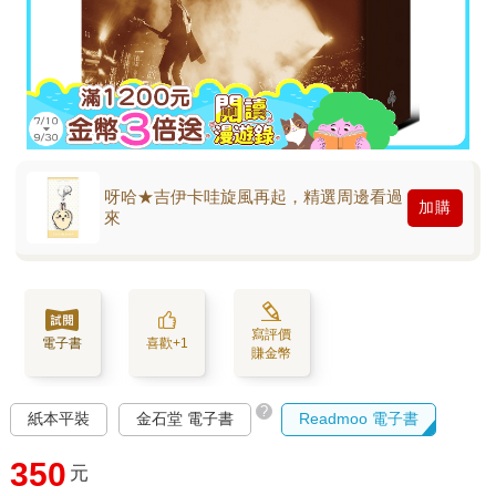
呀哈★吉伊卡哇旋風再起，精選周邊看過
加購
來
寫評價
電子書
喜歡+1
賺金幣
?
紙本平裝
金石堂 電子書
Readmoo 電子書
350
元