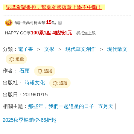
認購希望書包，幫助弱勢孩童上學不中斷！
15
預計最高可得金幣
點
?
100累1點 4點抵1元
HAPPY GO享
折抵無上限
分類：
電子書
＞
文學
＞
現代華文創作
＞
現代散文
追蹤
作者：
石頭
追蹤
出版社：
時報文化
追蹤
出版日：
2019/01/15
相關主題：
那些年，我們一起追星的日子
五月天
2025秋季暢銷榜-66折起