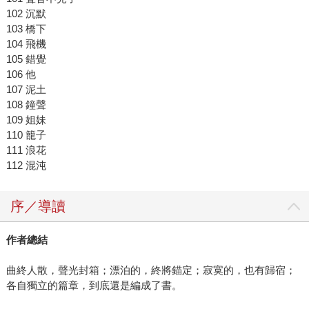
102 沉默
103 橋下
104 飛機
105 錯覺
106 他
107 泥土
108 鐘聲
109 姐妹
110 籠子
111 浪花
112 混沌
序／導讀
作者總結
曲終人散，聲光封箱；漂泊的，終將錨定；寂寞的，也有歸宿；
各自獨立的篇章，到底還是編成了書。