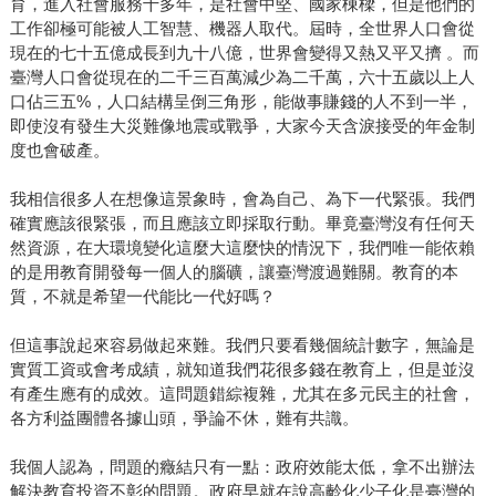
育，進入社會服務十多年，是社會中堅、國家棟樑，但是他們的
工作卻極可能被人工智慧、機器人取代。屆時，全世界人口會從
現在的七十五億成長到九十八億，世界會變得又熱又平又擠 。而
臺灣人口會從現在的二千三百萬減少為二千萬，六十五歲以上人
口佔三五%，人口結構呈倒三角形，能做事賺錢的人不到一半，
即使沒有發生大災難像地震或戰爭，大家今天含淚接受的年金制
度也會破產。
我相信很多人在想像這景象時，會為自己、為下一代緊張。我們
確實應該很緊張，而且應該立即採取行動。畢竟臺灣沒有任何天
然資源，在大環境變化這麼大這麼快的情況下，我們唯一能依賴
的是用教育開發每一個人的腦礦，讓臺灣渡過難關。教育的本
質，不就是希望一代能比一代好嗎？
但這事說起來容易做起來難。我們只要看幾個統計數字，無論是
實質工資或會考成績，就知道我們花很多錢在教育上，但是並沒
有產生應有的成效。這問題錯綜複雜，尤其在多元民主的社會，
各方利益團體各據山頭，爭論不休，難有共識。
我個人認為，問題的癥結只有一點：政府效能太低，拿不出辦法
解決教育投資不彰的問題。政府早就在說高齡化少子化是臺灣的