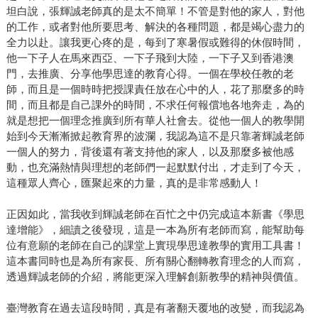
坦白說，張輝誠老師真的是太不簡單！不管是對他的家人，對他
的工作，或者對他所要思考、解決的各種問題，都是竭心盡力的
全力以赴。讓我更心疼的是，每到了寒暑假或難得的休假時間，
他一下子人在馬來西亞、一下子飛到大陸，一下子又到香港澳
門，去推廣、分享他學思達的教育心得。一個在學校任教的老
師，而且是一個時時把授課責任放在心中的人，花了那麼多的時
間，而且都是自己課外的時間，不求任何報償地各地奔走，為的
就是想把一個理念推廣到所有華人社會去。從他一個人的教學開
始到今天漸漸掀起教育界的波瀾，我認為這不是只靠著輝誠老師
一個人的努力，背後還有著支持他的家人，以及那麼多被他感
動，也充滿熱情與理想的老師們一起默默付出，才走到了今天，
這種眾人齊心，匯聚起來的力量，真的是非常感動人！
正因如此，當我收到輝誠老師在百忙之中仍完成這本新書《學思
達增能》，細讀之後發現，這是一本為所有老師而寫，能幫助每
位有意願的老師在自己的課堂上實現學思達教學的實用工具書！
這本書同時也是為所有家長、所有關心翻轉教育理念的人而寫，
透過輝誠老師的介紹，將能更深入理解創新教學的精神與價值。
臺灣教育在過去這段時間，真是有著翻天覆地的改變，而我認為