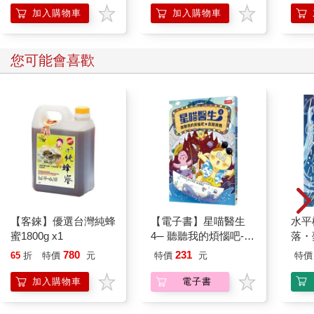
加入購物車
加入購物車
您可能會喜歡
【客錸】優選台灣純蜂
【電子書】星喵醫生
水平
蜜1800g x1
4─ 聽聽我的煩惱吧-假
落・
期挑戰
780
231
65
折
特價
元
特價
元
特價
加入購物車
電子書