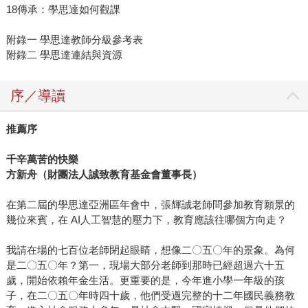
18傳承：學思達如何觀課
附錄一 學思達教師分級參考表
附錄二 學思達連結與資源
序／導讀
推薦序
千辛萬苦的快樂
方新舟（財團法人誠致教育基金會董事長）
在第二屆的學思達亞洲區年會中，張輝誠老師問參加教育願景的
幾位來賓，在 AI人工智慧的壓力下，教育應該往哪個方向走？
我請在場的七百位老師閉起眼睛，想像二〇五〇年的景象。為何
是二〇五〇年？第一，現場大部分老師到那時已經超過六十五
歲，開始依賴年金生活。更重要的是，今年進小學一年級的孩
子，在二〇五〇年時四十歲，他們受過完整的十二年國民義務教