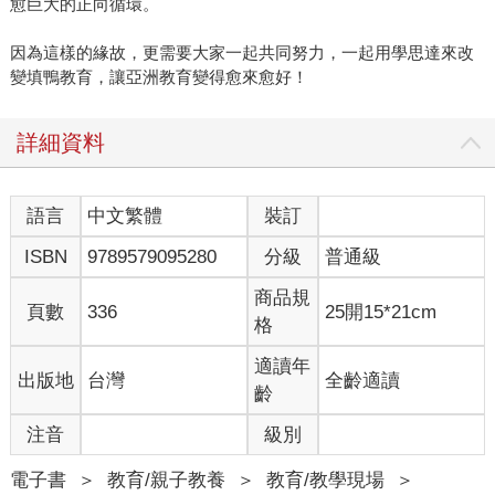
愈巨大的正向循環。
因為這樣的緣故，更需要大家一起共同努力，一起用學思達來改
變填鴨教育，讓亞洲教育變得愈來愈好！
詳細資料
語言
中文繁體
裝訂
ISBN
9789579095280
分級
普通級
商品規
頁數
336
25開15*21cm
格
適讀年
出版地
台灣
全齡適讀
齡
注音
級別
電子書
＞
教育/親子教養
＞
教育/教學現場
＞