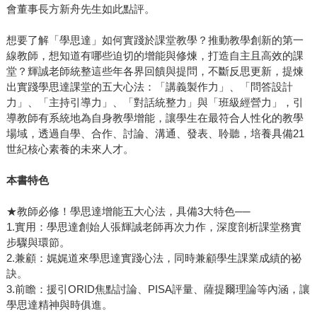
會董事長方新舟先生如此點評。
想要了解「學思達」如何實踐於課堂教學？推動教學創新的第一
線教師，想知道有哪些迫切的增能與修煉，打造自主且高效的課
堂？輝誠老師統整這些年各界回饋與提問，不斷反思更新，提煉
出實踐學思達課堂的五大心法：「講義製作力」、「問答設計
力」、「主持引導力」、「對話統整力」與「班級經營力」，引
導教師有系統地為自身教學增能，讓學生在最符合人性化的教學
場域，透過自學、合作、討論、溝通、發表、聆聽，培養具備21
世紀核心素養的未來人才。
本書特色
★教師必修！學思達增能五大心法，具備3大特色──
1.實用：學思達創始人張輝誠老師再次力作，深度剖析課堂務實
步驟與環節。
2.兼顧：娓娓道來學思達實踐心法，同時兼顧學生課業成績的祕
訣。
3.前瞻：援引ORID焦點討論、PISA評量、薩提爾理論等內涵，讓
學思達精神與時俱進。