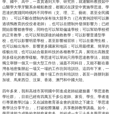
學、國中、高中，一直貫通到大學、研究所，就連醫科教授如中
山醫學大學牙醫系余權航教授，都嘗試在課堂中實施學思達。學
思達的實踐同時橫跨不同學科（文、理、工、藝術、甚至全民國
防），可以不斷在體制內保有強大競爭力（已有實例證明可以勝
過填鴨教育的佼佼者老師），也可以在體制外發揮影響力；已經
開始影響都會學校，同時也可以幫助偏遠學校；可以幫助學校裡
的正常教學，也可以幫助課後的補救教學；可以影響普通型學
校，也可以影響明星學校，甚至影響補習班；可以在臺灣生根，
也可以輸出海外、影響更多國家和地區；可以用最樸素、簡單的
樣貌出現，也可以結合最新科技的各種教學工具，展現出高難度
與多樣化的教學樣貌。學思達可以單純只用學思達教學法，就能
獨立舉辦一個又一個大型工作坊，涵蓋不同科目，又能不斷在臺
灣各地密集辦起一場又一場的工作坊與培訓坊。這四年下來，一
共舉辦了幾百場演講、幾十場工作坊和培訓坊，甚至一路辦到新
加坡、馬來西亞、汶萊、香港、澳門和中國大陸。
四年多來，我和高雄市英明國中郭進成老師組建臉書「學思達教
學社群」，目前已經有四萬五千多位老師、家長、學生、學者進
行專業教學討論；又在誠致教育基金會的資助之下建立「學思達
教學法分享平台」，打破校際藩籬，共享教師教學講義。如今，
學思達能力成熟的老師愈來愈多，並組成一支三十多名學思達核