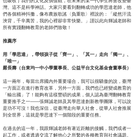
也吸收了我們的文化及價值觀，在未來的某一代學生將會改變臺
灣。這不是科學神話。大家只要看到翻轉成功的學思達老師，他
們各個精神抖擻，像布農族歌謠〈負重歌〉裡說的：「縱然汗流
浹背，千辛萬苦，我的心裡卻非常快樂。」謹以此向輝誠老師和
所有實踐翻轉教育的老師們致敬！
推薦序
用「學思達」，帶領孩子從「齊一」、「其一」走向「獨一」、
「唯一」
嚴長壽（台東均一中小學董事長、公益平台文化基金會董事長）
這一兩年，每當出席國內外重要場合，我可以很驕傲的說，臺灣
一方面正在進行教育改革，另外一方面，我們也已經變成教育的
「輸出國」了！能夠有這樣豐碩的成果，個人認為臺灣翻轉教育
重要推手之一——張輝誠老師及其學思達創新教學團隊，可以說
是功不可沒！我也深信，從臺灣走向華人社會，從華人社會推展
到全世界，這就是學思達下一個階段的重要任務。
在過去的這一年，我跟輝誠老師有著近距離的接觸，我們或者一
起工作，或者透過交流了解他心之所繫的各種教育與社會議題。