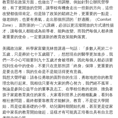
教育部在政策方面，也做出了一些調整。例如針對公辦民營學
校，有了更開放的空間，讓學校有機會走出一些新的方向，這些
改變都值得肯定。但是除了政策的鬆綁之外，更重要的一點是，
做老師的，也要有勇氣，走出那個所謂的「舒適圈」（Comfort
Zone）。面對新的一〇八課綱，必須以更活潑開放的方式適性揚
才，讓每個人都能成為前導者、能夠改變。而我們每個人都承擔
著重要的使命，一定要讓新的教育政策能夠落實。
美國政治家、科學家富蘭克林曾講過一句話：「多數人死於二十
五歲，只是葬於七十五歲罷了。」想想現在的醫學更加進步，我
們一不小心可能要到九十五歲才會被埋葬。因此每個人都必須要
找到生命中的使命，不要只在意那所謂「終身」保障，更重要的
是要去思考：我的生命是不是能活得更有意義。
我想大聲呼籲：請各位勇敢的面對你的生活，勇敢地把你的教育
理念執行起來。我相信只要有大家的齊心努力，我們絕不孤單，
無論是參與公益平台的董事及志工、在學校任教的老師、擔負著
孩子家庭教育責任的家長，大家看到世界上的種種亂象，看到各
種社會問題，最終都要靠教育才能解決。教育，不是從大學開
始，而是從最基礎的小學、幼兒園時期開始扎根，甚至更是從家
庭中家長的教育開始做起，這樣才有可能真正培養出具有自主思
考能力的公民。