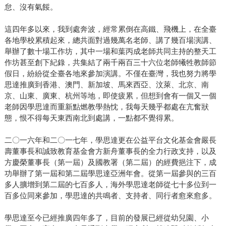
怠、沒有氣餒。
這四年多以來，我到處奔波，經常累倒在高鐵、飛機上，在全臺
各地學校累積起來，總共面對過幾萬名老師、講了幾百場演講、
舉辦了數十場工作坊，其中一場和葉丙成老師共同主持的整天工
作坊甚至創下紀錄，共集結了兩千兩百三十六位老師犧牲教師節
假日，紛紛從全臺各地來參加演講。不僅在臺灣，我也努力將學
思達推廣到香港、澳門、新加坡、馬來西亞、汶萊、北京、南
京、山東、廣東、杭州等地，即使疲累，但想到會有一個又一個
老師因學思達而重新點燃教學熱忱，我每天幾乎都處在亢奮狀
態，恨不得每天東西南北到處講，一點都不覺得累。
二〇一六年和二〇一七年，學思達更在公益平台文化基金會嚴長
壽董事長和誠致教育基金會方新舟董事長的全力行政支持，以及
方慶榮董事長（第一屆）及國教署（第二屆）的經費挹注下，成
功舉辦了第一屆和第二屆學思達亞洲年會。從第一屆參與的三百
多人擴增到第二屆的七百多人，海外學思達老師從七十多位到一
百多位同來參加，學思達的共鳴者、支持者、同行者愈來愈多。
學思達至今已經推廣四年多了，目前的發展已經從幼兒園、小