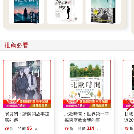
推薦必看
演員們：請解開故事謎
北歐時間：世界第一幸
廿載
底外傳
福國度教會我的事
道2
95
314
79
折
特價
元
79
折
特價
元
79
折