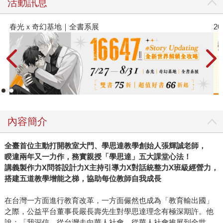
活動訊息
2026金石堂暑假漫博〈你好，我吃一點〉第二波
金
內容簡介
全臺首位主動打開教室大門、學思達教學創始人張輝誠老師，
睽違兩年又一力作，務實親授「學思達」五大課堂心法！
講義製作力
X
問答設計力
X
主持引導力
X
對話統整力
X
班級經營力，
搭建五道教學增能之梯，協助每位教師自我成長
在台灣一方面進行教育改革，一方面儼然也成為「教育輸出國」
之際，公益平台董事長嚴長壽先生對學思達理念有極深期許。他
說：「我深信，從台灣走向華人社會，從華人社會推展到全世