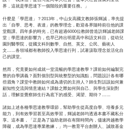
界，這就是學思達下一個階段的重要任務。」
什麼是「學思達」？2013年，中山女高國文教師張輝誠，率先提
出「自學、思考、表達」的教學理念，歡迎各界隨時前往他的課
堂觀課。四年多的時光，已有超過6000位教師曾造訪輝誠老師課
堂；學思達的影響力，也早已跨出明星高中和語文科目，從幼兒
園到醫學院，從國文科到數學、自然、英文、公民、藝術人
文……各領域都有教師投入學思達行列，試著汲取理念並活化自
己的課堂。
然而，究竟要如何成就一堂流暢的學思達教學？課前如何編製完
整的自學講義？面對個別型與統整型的知識點，問題設計各有哪
些眉角？課堂中教師如何成為適切的主持人？師生對話該如何兼
顧知性交流與情意連結？課餘之際如何與自己、與學生深刻對
話，理解並覺察師生行為底下的感受、渴望、期待？……
諸如上述各種學思達教學環節，幫助學生從高度自學、培養多元
能力，到有效學習甚至高效學習，輝誠老師均透過本書不藏私分
享。這本書，「正是為了協助老師在有限時間內，儘速跨越教學
障礙，成為學思達專業教練，」均一教育平台創辦人、誠致基金