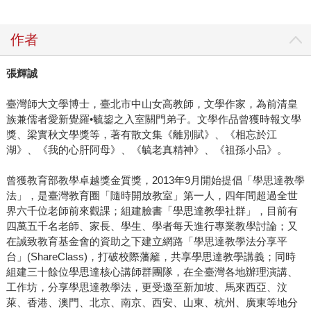
作者
張輝誠
臺灣師大文學博士，臺北市中山女高教師，文學作家，為前清皇
族兼儒者愛新覺羅•毓鋆之入室關門弟子。文學作品曾獲時報文學
獎、梁實秋文學獎等，著有散文集《離別賦》、《相忘於江
湖》、《我的心肝阿母》、《毓老真精神》、《祖孫小品》。
曾獲教育部教學卓越獎金質獎，2013年9月開始提倡「學思達教學
法」，是臺灣教育圈「隨時開放教室」第一人，四年間超過全世
界六千位老師前來觀課；組建臉書「學思達教學社群」，目前有
四萬五千名老師、家長、學生、學者每天進行專業教學討論；又
在誠致教育基金會的資助之下建立網路「學思達教學法分享平
台」(ShareClass)，打破校際藩籬，共享學思達教學講義；同時
組建三十餘位學思達核心講師群團隊，在全臺灣各地辦理演講、
工作坊，分享學思達教學法，更受邀至新加坡、馬來西亞、汶
萊、香港、澳門、北京、南京、西安、山東、杭州、廣東等地分