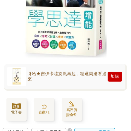
呀哈★吉伊卡哇旋風再起，精選周邊看過
加購
來
寫評價
電子書
喜歡+1
賺金幣
?