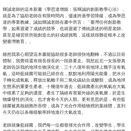
輝誠老師的這本新書《學思達增能：張輝誠的創新教學心法》，
就是為了協助老師在有限時間內，儘速跨過學習障礙，成為學思
達的專業教練。誠如輝誠老師在書中所言：「臺灣任何創新教
學，如果迴避了成績的競爭，也就迴避了傳統講述的明星老師、
甚至是補習班所能創造出的好成績挑戰，這樣就很難從根本上改
變臺灣教育」。
雖然我衷心期望這本書能協助很多老師很快地翻轉，不過以目前
體制，我覺得還有很長很長的一段路要走。我想起北一女孫譽真
老師告訴我的地球生物演化史：三十八億年前地球上幾乎沒有氧
氣，這時藍綠菌可能就已經存在，默默地利用陽光能量，把水分
子轉化成氧氣，釋放出氫離子與二氧化碳結合成醣類，成為地球
生態系的重要生產者。十幾億年過去，藍綠菌產出的氧氣在大氣
中積累了足夠的濃度、產生了隔絕有害紫外線的臭氧層，於是生
物爆發性的演化，也才會有今天的人類。更有意思的是，有些藍
綠菌被真核細胞所吞喫，成為了光合作用植物裡的葉綠體，直到
今天仍在以各種樣貌寧靜地進行大氣改造。
老師就像藍綠菌，我們每一位都發揮光合作用，改變學生，學生