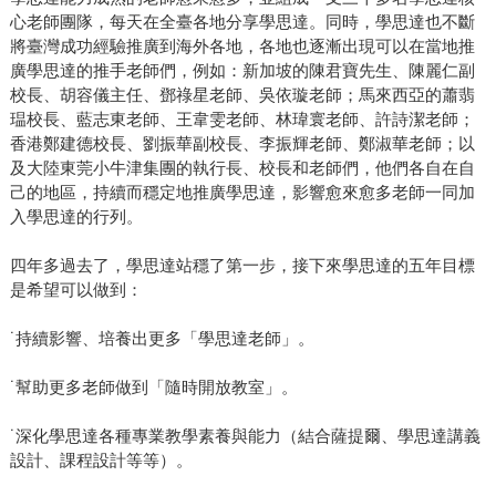
心老師團隊，每天在全臺各地分享學思達。同時，學思達也不斷
將臺灣成功經驗推廣到海外各地，各地也逐漸出現可以在當地推
廣學思達的推手老師們，例如：新加坡的陳君寶先生、陳麗仁副
校長、胡容儀主任、鄧祿星老師、吳依璇老師；馬來西亞的蕭翡
瑥校長、藍志東老師、王韋雯老師、林瑋寰老師、許詩潔老師；
香港鄭建德校長、劉振華副校長、李振輝老師、鄭淑華老師；以
及大陸東莞小牛津集團的執行長、校長和老師們，他們各自在自
己的地區，持續而穩定地推廣學思達，影響愈來愈多老師一同加
入學思達的行列。
四年多過去了，學思達站穩了第一步，接下來學思達的五年目標
是希望可以做到：
˙持續影響、培養出更多「學思達老師」。
˙幫助更多老師做到「隨時開放教室」。
˙深化學思達各種專業教學素養與能力（結合薩提爾、學思達講義
設計、課程設計等等）。