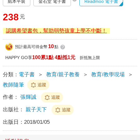
紙本平裝
金石堂 電子書
Readmoo 電子書
238
元
認購希望書包，幫助弱勢孩童上學不中斷！
10
預計最高可得金幣
點
?
100累1點 4點抵1元
HAPPY GO享
折抵無上限
分類：
電子書
＞
教育/親子教養
＞
教育/教學現場
＞
教師隨筆
追蹤
作者：
張輝誠
追蹤
出版社：
親子天下
追蹤
出版日：
2018/01/05