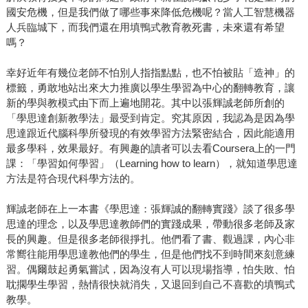
國安危機，但是我們做了哪些事來降低危機呢？當人工智慧機器
人兵臨城下，而我們還在用填鴨式教育教死書，未來還有希望
嗎？
幸好近年有幾位老師不怕別人指指點點，也不怕被貼「造神」的
標籤，勇敢地站出來大力推廣以學生學習為中心的翻轉教育，讓
新的學與教模式由下而上遍地開花。其中以張輝誠老師所創的
「學思達創新教學法」最受到肯定。究其原因，我認為是因為學
思達跟近代腦科學所發現的有效學習方法緊密結合，因此能適用
最多學科，效果最好。有興趣的讀者可以去看Coursera上的一門
課：「學習如何學習」（Learning how to learn），就知道學思達
方法是符合現代科學方法的。
輝誠老師在上一本書《學思達：張輝誠的翻轉實踐》談了很多學
思達的理念，以及學思達教師們的實踐成果，帶動很多老師及家
長的興趣。但是很多老師很掙扎。他們看了書、觀過課，內心非
常嚮往能用學思達教他們的學生，但是他們找不到時間來刻意練
習。偶爾鼓起勇氣嘗試，因為沒有人可以現場指導，怕失敗、怕
耽擱學生學習，熱情很快就消失，又退回到自己不喜歡的填鴨式
教學。