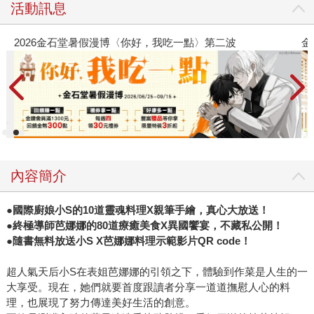
活動訊息
2026金石堂暑假漫博〈你好，我吃一點〉第二波
金
內容簡介
●國際廚娘小S的10道靈魂料理X親筆手繪，真心大放送！
●終極導師芭娜娜的80道療癒美食X異國饗宴，不藏私公開！
●隨書無料放送小S X芭娜娜料理示範影片QR code！
超人氣天后小S在表姐芭娜娜的引領之下，體驗到作菜是人生的一
大享受。現在，她們就要首度跟讀者分享一道道撫慰人心的料
理，也展現了努力傳達美好生活的創意。