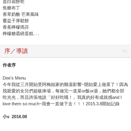
蛋白霜餅乾
焦糖布丁
香草奶酪 芒果風味
覆盆子厚鬆餅
香蕉檸檬瑪芬
檸檬糖霜磅蛋糕. . .
序／導讀
作者序
Dee's Menu
今年我從三月開始受阿梅姐家的雞湯影響~開始愛上做菜了！因為
我親愛的女兒們超級捧場，每做完一道菜or飯or湯，她們都全部
吃光光，而且誇張地說「好好吃哦！」我真的好有成就感and I
love them so much~我會一直做下去！！！2015.3.8開始記錄
小s 2016.08