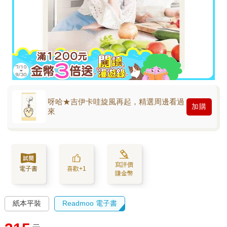
呀哈★吉伊卡哇旋風再起，精選周邊看過
加購
來
寫評價
電子書
喜歡+1
賺金幣
紙本平裝
Readmoo 電子書