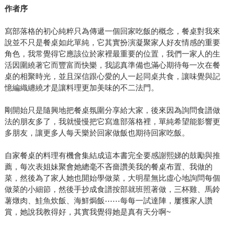
作者序
寫部落格的初心純粹只為傳遞一個回家吃飯的概念，餐桌對我來
說並不只是餐桌如此單純，它其實扮演凝聚家人好友情感的重要
角色，我常覺得它應該位於家裡最重要的位置，我們一家人的生
活因圍繞著它而豐富而快樂，我認真準備也滿心期待每一次在餐
桌的相聚時光，並且深信跟心愛的人一起同桌共食，讓味覺與記
憶編織纏繞才是讓料理更加美味的不二法門。
剛開始只是隨興地把餐桌氛圍分享給大家，後來因為詢問食譜做
法的朋友多了，我就慢慢把它寫進部落格裡，單純希望能影響更
多朋友，讓更多人每天樂於回家做飯也期待回家吃飯。
自家餐桌的料理有機會集結成這本書完全要感謝熙娣的鼓勵與推
薦，每次表姐妹聚會她總毫不吝嗇讚美我的餐桌布置、我做的
菜，然後為了家人她也開始學做菜，大明星無比虛心地詢問每個
做菜的小細節，然後手抄成食譜按部就班照著做，三杯雞、馬鈴
薯燉肉、鮭魚炊飯、海鮮焗飯⋯⋯每每一試達陣，屢獲家人讚
賞，她說我教得好，其實我覺得她是真有天分啊~