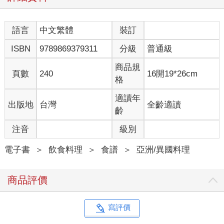
語言
中文繁體
裝訂
ISBN
9789869379311
分級
普通級
商品規
頁數
240
16開19*26cm
格
適讀年
出版地
台灣
全齡適讀
齡
注音
級別
電子書
＞
飲食料理
＞
食譜
＞
亞洲/異國料理
商品評價
寫評價