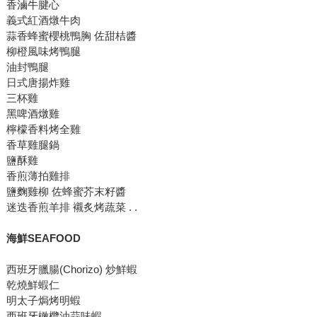
香滷牛腱心
義式紅酒燉牛肉
蒜香蜂蜜櫻桃鴨胸 佐甜桔醬
柳橙風味烤鴨腿
油封鴨腿
日式唐揚炸雞
三杯雞
黑啤酒燉雞
檸檬香料烤全雞
香草雞腿鍋
鹽酥雞
香煎薄拍雞排
鹽麴雞柳 佐蜂蜜芥末籽醬
迷迭香煎羊排 襯炙烤蔬菜 . .
海鮮SEAFOOD
西班牙臘腸(Chorizo) 炒鮮蝦
乾燒鮮蝦仁
明太子焗烤明蝦
西班牙橄欖油蒜味蝦