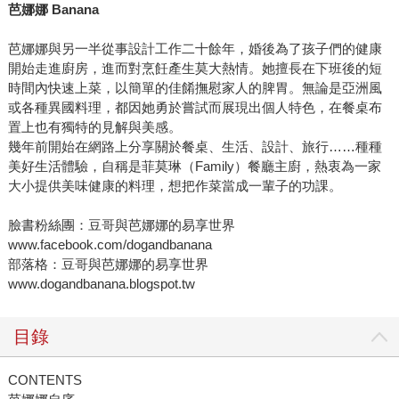
芭娜娜 Banana
芭娜娜與另一半從事設計工作二十餘年，婚後為了孩子們的健康
開始走進廚房，進而對烹飪產生莫大熱情。她擅長在下班後的短
時間內快速上菜，以簡單的佳餚撫慰家人的脾胃。無論是亞洲風
或各種異國料理，都因她勇於嘗試而展現出個人特色，在餐桌布
置上也有獨特的見解與美感。
幾年前開始在網路上分享關於餐桌、生活、設計、旅行……種種
美好生活體驗，自稱是菲莫琳（Family）餐廳主廚，熱衷為一家
大小提供美味健康的料理，想把作菜當成一輩子的功課。
臉書粉絲團：豆哥與芭娜娜的易享世界
www.facebook.com/dogandbanana
部落格：豆哥與芭娜娜的易享世界
www.dogandbanana.blogspot.tw
目錄
CONTENTS