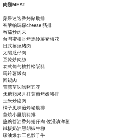
肉類MEAT
蘋果迷迭香烤豬肋排
香酥帕瑪森cheese 豬排
番茄炒肉末
台灣蜜柑香烤馬鈴薯豬梅花
日式薑燒豬肉
太陽瓜仔肉
豆乾炒肉絲
泰式葡萄柚拌松阪豬
馬鈴薯燉肉
回鍋肉
青蒜苗味噌豬五花
焦糖蘋果月桂葉煎烤嫩豬排
玉米炒絞肉
橘子風味煎烤豬肋排
薑燒小里肌豬排
鹽麴醬油香烤翅仔肉 佐淺漬洋蔥
鐵板奶油黑胡椒牛柳
蠔油爆炒三色骰子牛