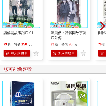
請解開故事謎底 04
演員們：請解開故事謎
刪掉
底外傳
150
95
79
折
特價
元
79
折
特價
元
79
折
加入購物車
加入購物車
您可能會喜歡