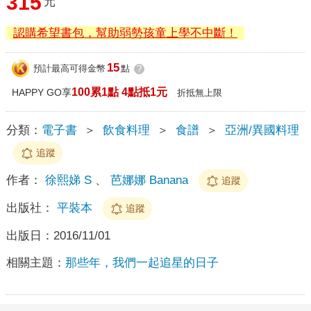
315
元
認購希望書包，幫助弱勢孩童上學不中斷！
15
預計最高可得金幣
點
?
100累1點 4點抵1元
HAPPY GO享
折抵無上限
分類：
電子書
＞
飲食料理
＞
食譜
＞
亞洲/異國料理
追蹤
作者：
徐熙娣 S
、
芭娜娜 Banana
追蹤
出版社：
平裝本
追蹤
出版日：
2016/11/01
相關主題：
那些年，我們一起追星的日子