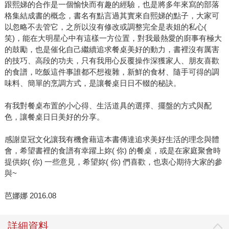
跟熙娣的合作是一個愉快而有趣的經驗，也是將多年來寫的部落
格集結成書的概念，書名有點言過其實來自熙娣的點子，大家可
以忽略不去管它，之所以沒有修改或調整完全是表姐的私心(
笑)，能在大明星心中有這樣一方位置，對我最熱愛的廚事有極大
的鼓勵，也是催化自己繼續追求餐桌美好的動力，書裡沒有厲害
的技巧、高段的功夫，只有我用心反覆操作深獲家人、朋友喜歡
的食譜，吃飯這件事誰都不想複雜，新鮮的食材、隨手可得的調
味料、簡單的烹調方式，是讓餐桌日日不輟的秘訣。
有我對餐桌布置的小心得、生活道具的選擇、擺盤的方式與配
色，讓餐桌日日美好的分享。
感謝皇冠文化讓我有機會藉這本書傳達追求美好生活的理念與體
會，希望書裡的食譜有幸躍上妳( 你) 的餐桌，或是在家庭聚會時
提供妳( 你) 一些意見，希望妳( 你) 們喜歡，也衷心期待大家的參
與~
芭娜娜 2016.08
詳細資料