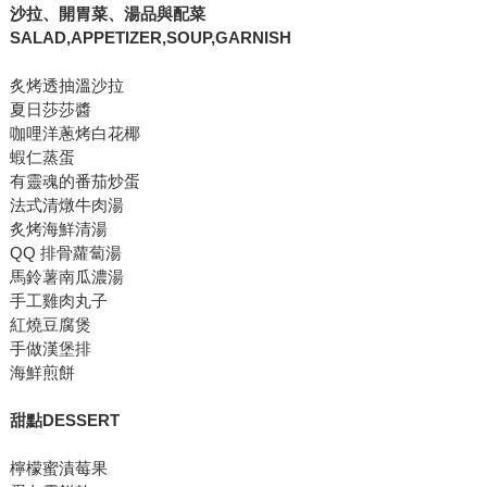
沙拉、開胃菜、湯品與配菜
SALAD,APPETIZER,SOUP,GARNISH
炙烤透抽溫沙拉
夏日莎莎醬
咖哩洋蔥烤白花椰
蝦仁蒸蛋
有靈魂的番茄炒蛋
法式清燉牛肉湯
炙烤海鮮清湯
QQ 排骨蘿蔔湯
馬鈴薯南瓜濃湯
手工雞肉丸子
紅燒豆腐煲
手做漢堡排
海鮮煎餅
甜點DESSERT
檸檬蜜漬莓果