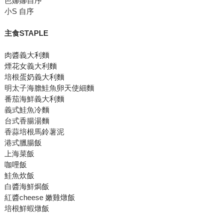
芭娜娜自序
小S 自序
主食STAPLE
肉醬義大利麵
煙花女義大利麵
培根蛋奶義大利麵
明太子海膽鮭魚卵天使細麵
番茄海鮮義大利麵
義式鮭魚冷麵
台式香腸湯麵
香蒜培根馬鈴薯泥
港式臘腸飯
上海菜飯
咖哩飯
鮭魚炊飯
白醬海鮮焗飯
紅醬cheese 嫩雞燉飯
培根鮮蝦燉飯