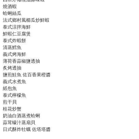
燒酒蝦
蛤蜊絲瓜
法式鄉村風櫛瓜炒鮮蝦
泰式涼拌海鮮
鮮蝦仁豆腐煲
泰式炸蝦餅
清蒸鱈魚
義式烤海鮮
薄荷香蒜椒鹽透抽
炙烤透抽
鹽煎鮭魚 佐百香果橙醬
義式水煮魚
紙包魚
泰式檸檬魚
煎干貝
桂花炒蟹
奶油白酒蒸煮蛤蜊
蒜茸蠔汁蒸扇貝
日式酥炸牡蠣 佐塔塔醬