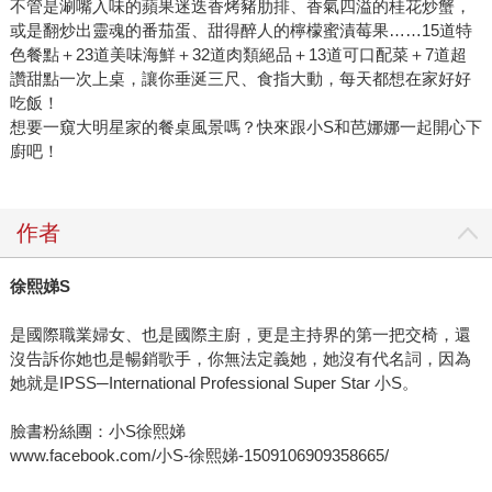
不管是涮嘴入味的蘋果迷迭香烤豬肋排、香氣四溢的桂花炒蟹，
或是翻炒出靈魂的番茄蛋、甜得醉人的檸檬蜜漬莓果……15道特
色餐點＋23道美味海鮮＋32道肉類絕品＋13道可口配菜＋7道超
讚甜點一次上桌，讓你垂涎三尺、食指大動，每天都想在家好好
吃飯！
想要一窺大明星家的餐桌風景嗎？快來跟小S和芭娜娜一起開心下
廚吧！
作者
徐熙娣S
是國際職業婦女、也是國際主廚，更是主持界的第一把交椅，還
沒告訴你她也是暢銷歌手，你無法定義她，她沒有代名詞，因為
她就是IPSS─International Professional Super Star 小S。
臉書粉絲團：小S徐熙娣
www.facebook.com/小S-徐熙娣-1509106909358665/