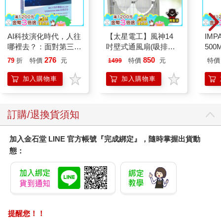
AI科技演化時代，人往
【太星電工】風神14
IM
哪裡去？：面對第三次
吋壁式通風扇(吸排風
500
哥白尼革命的省思
機)
IM0
276
850
79
折
特價
元
特價
元
特價
1499
加入購物車
加入購物車
訂購/退換貨須知
加入金石堂 LINE 官方帳號『完成綁定』，隨時掌握出貨動
態：
提醒您！！